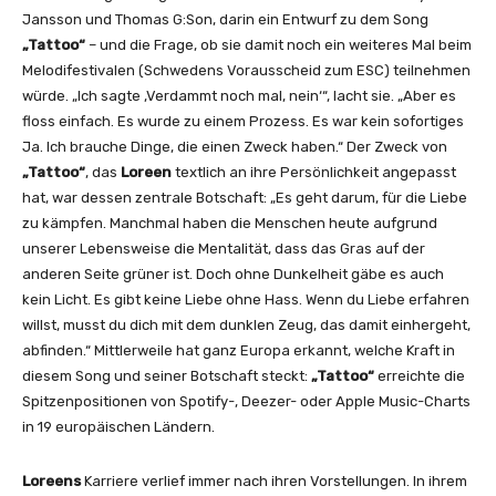
Jansson und Thomas G:Son, darin ein Entwurf zu dem Song
„Tattoo“
– und die Frage, ob sie damit noch ein weiteres Mal beim
Melodifestivalen (Schwedens Vorausscheid zum ESC) teilnehmen
würde. „Ich sagte ‚Verdammt noch mal, nein‘“, lacht sie. „Aber es
floss einfach. Es wurde zu einem Prozess. Es war kein sofortiges
Ja. Ich brauche Dinge, die einen Zweck haben.“ Der Zweck von
„Tattoo“
, das
Loreen
textlich an ihre Persönlichkeit angepasst
hat, war dessen zentrale Botschaft: „Es geht darum, für die Liebe
zu kämpfen. Manchmal haben die Menschen heute aufgrund
unserer Lebensweise die Mentalität, dass das Gras auf der
anderen Seite grüner ist. Doch ohne Dunkelheit gäbe es auch
kein Licht. Es gibt keine Liebe ohne Hass. Wenn du Liebe erfahren
willst, musst du dich mit dem dunklen Zeug, das damit einhergeht,
abfinden.“ Mittlerweile hat ganz Europa erkannt, welche Kraft in
diesem Song und seiner Botschaft steckt:
„Tattoo“
erreichte die
Spitzenpositionen von Spotify-, Deezer- oder Apple Music-Charts
in 19 europäischen Ländern.
Loreens
Karriere verlief immer nach ihren Vorstellungen. In ihrem