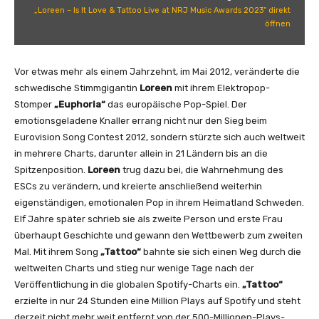
I
„Loreen – Is It Love & Tattoo Live at NRJ Music Awards 2023“ direkt
s
öffnen
I
t
L
Vor etwas mehr als einem Jahrzehnt, im Mai 2012, veränderte die
o
schwedische Stimmgigantin
Loreen
mit ihrem Elektropop-
v
Stomper
„Euphoria“
das europäische Pop-Spiel. Der
e
emotionsgeladene Knaller errang nicht nur den Sieg beim
&
Eurovision Song Contest 2012, sondern stürzte sich auch weltweit
T
in mehrere Charts, darunter allein in 21 Ländern bis an die
a
Spitzenposition.
Loreen
trug dazu bei, die Wahrnehmung des
t
ESCs zu verändern, und kreierte anschließend weiterhin
t
eigenständigen, emotionalen Pop in ihrem Heimatland Schweden.
o
Elf Jahre später schrieb sie als zweite Person und erste Frau
o
überhaupt Geschichte und gewann den Wettbewerb zum zweiten
L
Mal. Mit ihrem Song
„Tattoo“
bahnte sie sich einen Weg durch die
i
weltweiten Charts und stieg nur wenige Tage nach der
v
Veröffentlichung in die globalen Spotify-Charts ein.
„Tattoo“
e
erzielte in nur 24 Stunden eine Million Plays auf Spotify und steht
a
derzeit nicht mehr weit entfernt von der 500-Millionen-Plays-