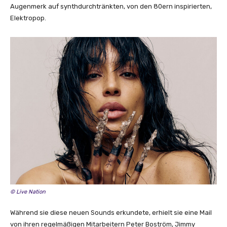
“
Augenmerk auf synthdurchtränkten, von den 80ern inspirierten,
v
Elektropop.
o
n
Y
o
u
T
u
b
e
a
n
z
e
i
g
© Live Nation
e
Während sie diese neuen Sounds erkundete, erhielt sie eine Mail
n
von ihren regelmäßigen Mitarbeitern Peter Boström, Jimmy