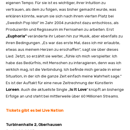
eigenen Tempo. Für sie ist es wichtiger, ihrer Intuition zu
vertrauen, als dem zu folgen, was bisher gemacht wurde, was
erklären könnte, warum sie sich nach ihrem vierten Platz bei
„Swedish Pop Idol“ im Jahr 2004 zunächst dazu entschloss, als
Produzentin und Regisseurin im Fernsehen zu arbeiten. Erst
„Euphoria“
veränderte ihr Leben hin zur Musik, aber ebenfalls zu
ihren Bedingungen. „Es war das erste Mal, dass ich mir erlaubte,
etwas aus meinem Herzen zu erschaffen“, sagt sie über dieses
Lied. Jetzt, so erzählt sie weiter, „fühle ich mich verspielter. Ich
habe das Bedürfnis, mit Menschen zu interagieren, denn was ich
wirklich mag, ist die Verbindung. Ich befinde mich gerade in einer
Situation, in der ich die ganze Zeit einfach meine Wahrheit sage.“
Es ist der Auftakt für eine neue Zeitrechnung der Künstlerin
Loreen
. Auch die aktuellste Single „
Is It Love
“ knüpft an bisherige
Erfolge an und steht bei mittlerweile über 60 Millionen Streams.
Tickets gibt es bei Live Nation
Turbinenhalle 2, Oberhausen