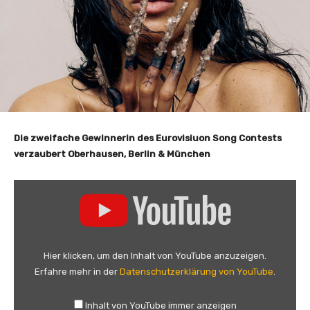
Die zweifache Gewinnerin des Eurovisiuon Song Contests
verzaubert Oberhausen, Berlin & München
„
L
o
r
e
Hier klicken, um den Inhalt von YouTube anzuzeigen.
e
Erfahre mehr in der
Datenschutzerklärung von YouTube
.
n
–
Inhalt von YouTube immer anzeigen