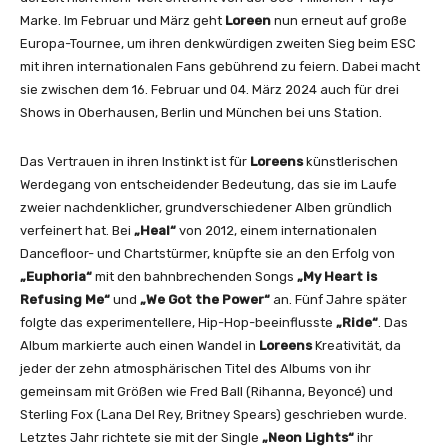
t
Marke. Im Februar und März geht
Loreen
nun erneut auf große
N
Europa-Tournee, um ihren denkwürdigen zweiten Sieg beim ESC
R
mit ihren internationalen Fans gebührend zu feiern. Dabei macht
J
sie zwischen dem 16. Februar und 04. März 2024 auch für drei
M
Shows in Oberhausen, Berlin und München bei uns Station.
u
s
Das Vertrauen in ihren Instinkt ist für
Loreens
künstlerischen
i
Werdegang von entscheidender Bedeutung, das sie im Laufe
c
zweier nachdenklicher, grundverschiedener Alben gründlich
A
verfeinert hat. Bei
„Heal“
von 2012, einem internationalen
w
Dancefloor- und Chartstürmer, knüpfte sie an den Erfolg von
a
„Euphoria“
mit den bahnbrechenden Songs
„My Heart is
r
Refusing Me“
und
„We Got the Power“
an. Fünf Jahre später
d
folgte das experimentellere, Hip-Hop-beeinflusste
„Ride“
. Das
s
Album markierte auch einen Wandel in
Loreens
Kreativität, da
2
jeder der zehn atmosphärischen Titel des Albums von ihr
0
gemeinsam mit Größen wie Fred Ball (Rihanna, Beyoncé) und
2
Sterling Fox (Lana Del Rey, Britney Spears) geschrieben wurde.
3
Letztes Jahr richtete sie mit der Single
„Neon Lights“
ihr