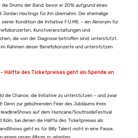
ter die Drums der Band, bevor er 2016 aufgrund eines
nd Jordan Hastings für ihn übernahm. Der ehemalige
iner Kondition die Initiative F.U.MS. – ein Akronym für
Benefizkonzerten, Kunstveranstaltungen und
n, die von der Diagnose betroffen sind, unterstützt.
er im Rahmen dieser Benefizkonzerte und unterstützen
 – Hälfte des Ticketpreises geht als Spende an
die Chance, die Initiative zu unterstützen – und zwar
! Denn zur gebührenden Feier des Jubiläums ihres
n HeadlineShows auf dem Hurricane/SouthsideFestival
 Köln, bei denen die Hälfte des Ticketpreises als
ndShows geht es für Billy Talent nicht in eine Pause,
an einem neuen Album zu arbeiten.