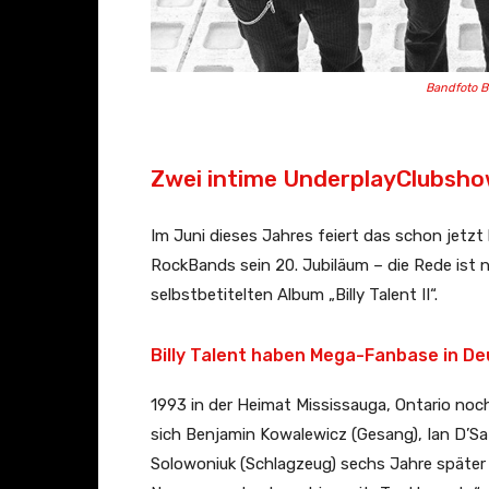
Bandfoto Bi
Zwei intime UnderplayClubshow
Im Juni dieses Jahres feiert das schon jetz
RockBands sein 20. Jubiläum – die Rede ist na
selbstbetitelten Album „Billy Talent II“.
Billy Talent haben Mega-Fanbase in D
1993 in der Heimat Mississauga, Ontario 
sich Benjamin Kowalewicz (Gesang), Ian D’Sa 
Solowoniuk (Schlagzeug) sechs Jahre später