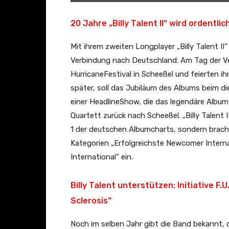
t
–
20 Jahre „Billy Talent II“ wird ordentli
R
Mit ihrem zweiten Longplayer „Billy Talent I
e
Verbindung nach Deutschland: Am Tag der Ver
d
HurricaneFestival in Scheeßel und feierten i
F
später, soll das Jubiläum des Albums beim di
l
einer HeadlineShow, die das legendäre Albu
a
Quartett zurück nach Scheeßel. „Billy Talent I
g
1 der deutschen Albumcharts, sondern brach
(
Kategorien „Erfolgreichste Newcomer Interna
O
International“ ein.
f
f
Billy Talent unterstützen: Initiative F.
i
c
Sclerosis“
i
Noch im selben Jahr gibt die Band bekannt,
a