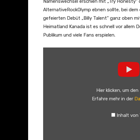
Namenswechsel erschien mit „Try Honesty“ d
AlternativeRockOlymp ebnen sollte, bei dem d
gefeierten Debüt „Billy Talent“ ganz oben m
Heimatland Kanada ist es schnell vor allem D
Publikum und viele Fans erspielen.
„
B
i
l
l
Hier klicken, um den
y
Erfahre mehr in der
Da
T
a
Inhalt von
l
e
n