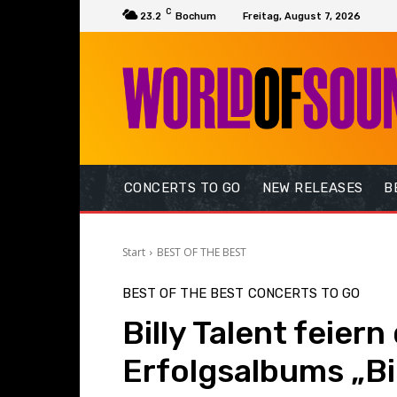
C
23.2
Bochum
Freitag, August 7, 2026
CONCERTS TO GO
NEW RELEASES
B
Start
BEST OF THE BEST
BEST OF THE BEST
CONCERTS TO GO
Billy Talent feier
Erfolgsalbums „Bil