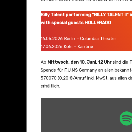
Y
o
Billy Talent performing “BILLY TALENT II” in
u
with special guests HOLLERADO
T
u
16.06.2026 Berlin – Columbia Theater
b
17.06.2026 Köln – Kantine
e
a
Ab
Mittwoch, den 10. Juni, 12 Uhr
sind die 
n
Spende für F.U.MS Germany an allen bekannt
z
570070 (0,20 €/Anruf inkl. MwSt. aus allen 
e
erhältlich.
i
g
„
e
S
n
p
o