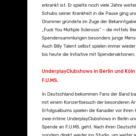
erkrankt ist. Er spielte noch viele Jahre wei
l
Schubs seiner Krankheit in die Pause ging u
M
Drummer gründete im Zuge der Bekanntgabe se
u
„Fuck You Multiple Sclerosis“ – die mittels 
s
Spendensammlungen besonders junge Mensche
i
Auch Billy Talent selbst spielen immer wied
c
bis heute die Initiative mit Spendenaktionen.
V
i
UnderplayClubshows in Berlin und Köln
d
F.U.MS.
e
o
In Deutschland bekommen Fans der Band bald 
)
mit einem Konzertbesuch der besonderen Art
“
Erfolgsalbums spielen die Kanadier vor ihre
v
zwei intime UnderplayClubshows in Berlin und
o
Spende an F.U.MS. geht. Nach ihren Deutschla
n
sondern direkt wieder ins Studio, um weiter 