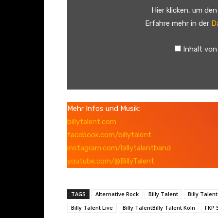
t
Hier klicken, um de
i
Erfahre mehr in der
D
f
y
Inhalt von
E
m
b
e
d
Mehr Infos und Musik:
:
billytalent.com
B
facebook.com/billytalent
i
instagram.com/billytalentband
l
youtube.com/@BillyTalent
l
y
TAGS
Alternative Rock
Billy Talent
Billy Talent
T
Billy Talent Live
Billy TalentBilly Talent Köln
FKP S
a