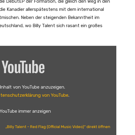
ie DebütEP der Formation, die gleich den Weg in den
ie Kanadier allerspätestens mit dem international
itmischen. Neben der steigenden Bekanntheit im
eutschland, wo Billy Talent sich rasant ein großes
 Inhalt von YouTube anzuzeigen.
tenschutzerklärung von YouTube
.
 YouTube immer anzeigen
„Billy Talent – Red Flag (Official Music Video)“ direkt öffnen