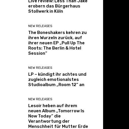
Live review: Less Than Jake
erobern das Bürgerhaus
Stollwerk in Köln
NEW RELEASES
The Boneshakers kehren zu
ihren Wurzeln zurück, auf
ihrer neuen EP „Pull Up The
Roots: The Berlin & Hotel
Session“
NEW RELEASES
LP – kündigt ihr achtes und
zugleich emotionalstes
Studioalbum „Room 12“ an
NEW RELEASES
Lesoir heben auf ihrem
neuen Album „Tomorrow Is
Now Today“ die
Verantwortung der
Menschheit für Mutter Erde