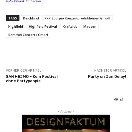
Foto ©Frank Embacher
TAGS
Deichkind
FKP Scorpio Konzertproduktionen GmbH
Highfield
Highfield Festival
Kraftclub
Madsen
Semmel Concerts GmbH
VORHERIGER ARTIKEL
NÄCHSTER ARTIKEL
SAN HEJMO – Kein Festival
Party on Jan Delay!
ohne Partypeople
61
- Anzeige -