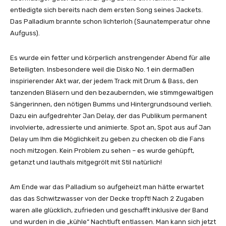
entledigte sich bereits nach dem ersten Song seines Jackets.
Das Palladium brannte schon lichterloh (Saunatemperatur ohne
Aufguss).
Es wurde ein fetter und körperlich anstrengender Abend für alle
Beteiligten. Insbesondere weil die Disko No. 1 ein dermaßen
inspirierender Akt war, der jedem Track mit Drum & Bass, den
tanzenden Bläsern und den bezaubernden, wie stimmgewaltigen
Sängerinnen, den nötigen Bumms und Hintergrundsound verlieh.
Dazu ein aufgedrehter Jan Delay, der das Publikum permanent
involvierte, adressierte und animierte. Spot an, Spot aus auf Jan
Delay um Ihm die Möglichkeit zu geben zu checken ob die Fans
noch mitzogen. Kein Problem zu sehen – es wurde gehüpft,
getanzt und lauthals mitgegrölt mit Stil natürlich!
Am Ende war das Palladium so aufgeheizt man hätte erwartet
das das Schwitzwasser von der Decke tropft! Nach 2 Zugaben
waren alle glücklich, zufrieden und geschafft inklusive der Band
und wurden in die „kühle“ Nachtluft entlassen. Man kann sich jetzt