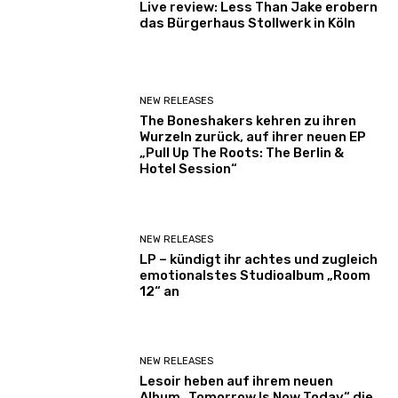
Live review: Less Than Jake erobern
das Bürgerhaus Stollwerk in Köln
NEW RELEASES
The Boneshakers kehren zu ihren
Wurzeln zurück, auf ihrer neuen EP
„Pull Up The Roots: The Berlin &
Hotel Session“
NEW RELEASES
LP – kündigt ihr achtes und zugleich
emotionalstes Studioalbum „Room
12“ an
NEW RELEASES
Lesoir heben auf ihrem neuen
Album „Tomorrow Is Now Today“ die