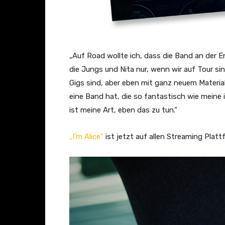
b
e
a
n
„Auf Road wollte ich, dass die Band an der Ent
z
die Jungs und Nita nur, wenn wir auf Tour sind
e
Gigs sind, aber eben mit ganz neuem Materia
i
eine Band hat, die so fantastisch wie meine
g
ist meine Art, eben das zu tun.“
e
n
„I’m Alice“
ist jetzt auf allen Streaming Plat