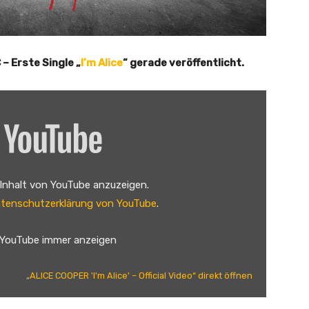
– Erste Single „
I’m Alice
“ gerade veröffentlicht.
 Inhalt von YouTube anzuzeigen.
tenschutzerklärung von YouTube
.
 YouTube immer anzeigen
„ALICE COOPER 'I'm Alice' – Official Video“ direkt öffnen