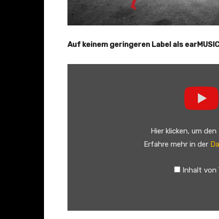
Auf keinem geringeren Label als earMUSIC 
„
A
L
I
C
Hier klicken, um den
E
Erfahre mehr in der
Da
C
O
Inhalt von
O
P
E
R