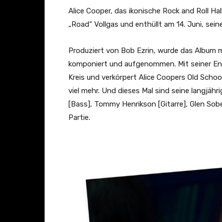
'
Alice Cooper, das ikonische Rock and Roll H
I
„Road“ Vollgas und enthüllt am 14. Juni, seine 
'
m
Produziert von Bob Ezrin, wurde das Album m
A
komponiert und aufgenommen. Mit seiner Ent
l
Kreis und verkörpert Alice Coopers Old School
i
viel mehr. Und dieses Mal sind seine langjähr
c
[Bass], Tommy Henrikson [Gitarre], Glen Sobe
e
Partie.
'
–
O
f
f
i
c