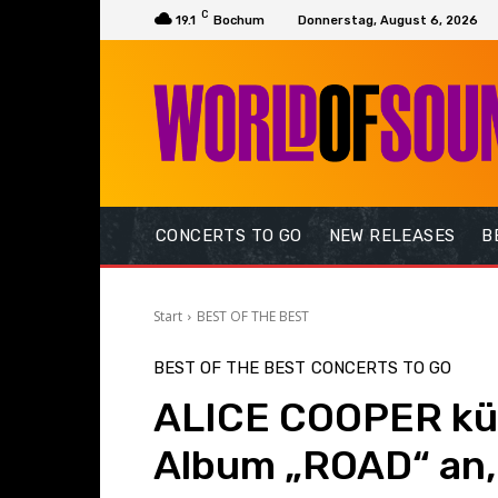
C
19.1
Bochum
Donnerstag, August 6, 2026
CONCERTS TO GO
NEW RELEASES
B
Start
BEST OF THE BEST
BEST OF THE BEST
CONCERTS TO GO
ALICE COOPER kü
Album „ROAD“ an,