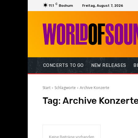
C
11.1
Bochum
Freitag, August 7, 2026
CONCERTS TO GO
NEW RELEASES
B
Start
Schlagworte
Archive Konzerte
Tag:
Archive Konzert
Keine Beiträge vorhanden