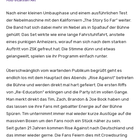
Foto ©Carsten Axt
Nach einer kleinen Umbauphase und einem ausführlichen Test
der Nebelmaschine mit den Kaliforniern „The Story So Far“ weiter.
Die Band hat sich dabei mehr im Nebel als in Spaßauf der Bühne
gehüllt. Das Set wirkte wie eine lange Fahrstuhlfahrt, anstelle
eines punkigen Anheizers, worauf man sich nach dem starken
Auftritt von ZSK gefreut hat. Die Stimme dünn und etwas
gelangweilt, spielen sie ihr Programm einfach runter.
Überschwänglich vom wartenden Publikum begrüßt geht es
endlich los mit dem Hauptact des Abends: „Rise Against“ betreten
die Bühne und werden direkt mal hart gefeiert. Die ersten Riffs
von „Re-Education“ erklingen und die Party ist im vollen Gange.
Man merkt direkt das Tim, Zach, Brandon & Joe Bock haben und
das lassen sie ihre Fans mit geballter Energie auf der Bühne
Spüren. Tim unternimmt immer mal wieder kurze Ausﬂüge auf die
massiven Boxen um den Fans noch ein Stück näher zu sein.
Seit guten 21 Jahren kommen Rise Against nach Deutschland und
das immer wieder gerne. Die Fans Feiern dies mit Crowdsurﬁng