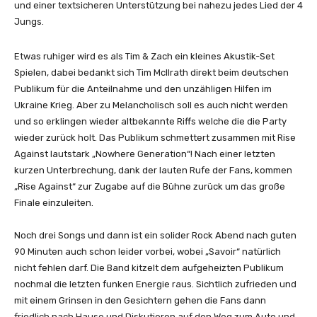
und einer textsicheren Unterstützung bei nahezu jedes Lied der 4
Jungs.
Etwas ruhiger wird es als Tim & Zach ein kleines Akustik-Set
Spielen, dabei bedankt sich Tim McIlrath direkt beim deutschen
Publikum für die Anteilnahme und den unzähligen Hilfen im
Ukraine Krieg. Aber zu Melancholisch soll es auch nicht werden
und so erklingen wieder altbekannte Riffs welche die die Party
wieder zurück holt. Das Publikum schmettert zusammen mit Rise
Against lautstark „Nowhere Generation“! Nach einer letzten
kurzen Unterbrechung, dank der lauten Rufe der Fans, kommen
„Rise Against“ zur Zugabe auf die Bühne zurück um das große
Finale einzuleiten.
Noch drei Songs und dann ist ein solider Rock Abend nach guten
90 Minuten auch schon leider vorbei, wobei „Savoir“ natürlich
nicht fehlen darf. Die Band kitzelt dem aufgeheizten Publikum
nochmal die letzten funken Energie raus. Sichtlich zufrieden und
mit einem Grinsen in den Gesichtern gehen die Fans dann
friedlich nach Hause und Diskutieren auf den Weg zum Auto und