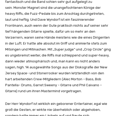
fantastisch und die Band schien sehr gut aufgelegt zu
sein. Monster Magnet sind die unangefochtenen Könige der
heavy Riffs, die Fuzz-Pedale bis zum Anschlag durchgetreten,
laut und heftig. Und Dave Wyndorf ist ein faszinierender
Frontmann, auch wenn der Gute praktisch nichts auf seiner sehr
tief hängenden Gitarre spielte, dafür um so mehr an den
Verzerrern, waren seine Hände meistens wie die eines Dirigenten
in der Luft. Er hatte alle absolut im Griff und animierte stets zum
Mitsingen und Mitmachen. Mit „Super judge“ und „Crop Circle“ ging
es ungebremst weiter, die Riffs mal schleppend und super-heavy,
dann wieder atmosphärisch und, man kann es nicht anders
sagen, high. 14 ausgewählte Songs aus der Diskografie der New
Jersey Space- und Stonerrocker wurden letztendlich von den
hart arbeitenden Crew-Mitgliedern (Alec Morton – Bass, Bob
Pantella– Drums, Garret Sweeny – Gitarre und Phil Caivano –
Gitarre) rund um ihren Mastermind vorgetragen.
Der Herr Wyndorf ist wirklich ein geborener Entertainer, egal wie
groß die Gesten, er wirkte nie überheblich oder abgehoben,
sondern hatte immer ein Lächeln auf und freute sich