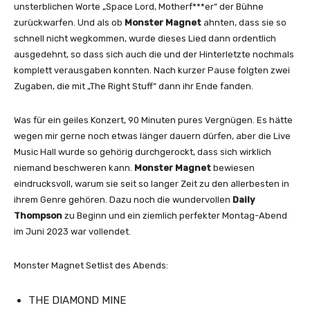
unsterblichen Worte „Space Lord, Motherf***er“ der Bühne
zurückwarfen. Und als ob
Monster Magnet
ahnten, dass sie so
schnell nicht wegkommen, wurde dieses Lied dann ordentlich
ausgedehnt, so dass sich auch die und der Hinterletzte nochmals
komplett verausgaben konnten. Nach kurzer Pause folgten zwei
Zugaben, die mit „The Right Stuff“ dann ihr Ende fanden.
Was für ein geiles Konzert, 90 Minuten pures Vergnügen. Es hätte
wegen mir gerne noch etwas länger dauern dürfen, aber die Live
Music Hall wurde so gehörig durchgerockt, dass sich wirklich
niemand beschweren kann.
Monster Magnet
bewiesen
eindrucksvoll, warum sie seit so langer Zeit zu den allerbesten in
ihrem Genre gehören. Dazu noch die wundervollen
Daily
Thompson
zu Beginn und ein ziemlich perfekter Montag-Abend
im Juni 2023 war vollendet.
Monster Magnet Setlist des Abends:
THE DIAMOND MINE