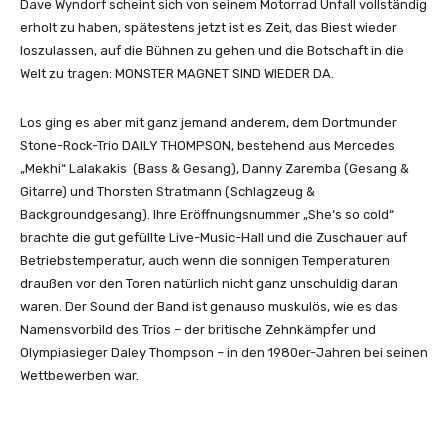
Dave Wyndorf scheint sich von seinem Motorrad Unfall vollständig
erholt zu haben, spätestens jetzt ist es Zeit, das Biest wieder
loszulassen, auf die Bühnen zu gehen und die Botschaft in die
Welt zu tragen: MONSTER MAGNET SIND WIEDER DA.
Los ging es aber mit ganz jemand anderem, dem Dortmunder
Stone-Rock-Trio DAILY THOMPSON, bestehend aus Mercedes
„Mekhi“ Lalakakis (Bass & Gesang), Danny Zaremba (Gesang &
Gitarre) und Thorsten Stratmann (Schlagzeug &
Backgroundgesang). Ihre Eröffnungsnummer „She‘s so cold“
brachte die gut gefüllte Live-Music-Hall und die Zuschauer auf
Betriebstemperatur, auch wenn die sonnigen Temperaturen
draußen vor den Toren natürlich nicht ganz unschuldig daran
waren. Der Sound der Band ist genauso muskulös, wie es das
Namensvorbild des Trios – der britische Zehnkämpfer und
Olympiasieger Daley Thompson – in den 1980er-Jahren bei seinen
Wettbewerben war.