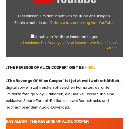
x
p
e
Hier klicken, um den Inhalt von YouTube anzuzeigen.
r
Erfahre mehr in der
Datenschutzerklärung von YouTube
.
i
e
Inhalt von YouTube immer anzeigen
n
„Experience The Revenge of Alice Cooper – Live Event!“ direkt
c
öffnen
e
T
h
„THE REVENGE OF ALICE COOPER“ GIBT ES
HIER
.
e
R
„The Revenge Of Alice Cooper“ ist jetzt weltweit erhältlich
–
e
digital sowie in zahlreichen physischen Formaten: darunter
v
limitierte farbige Vinyl-Editionen, ein Deluxe-Boxset und eine
e
exklusive Smart-Format-Edition mit zwei Bonustracks und
n
hochauflösendem Audio-Download.
g
e
DAS ALBUM: THE REVENGE OF ALICE COOPER
o