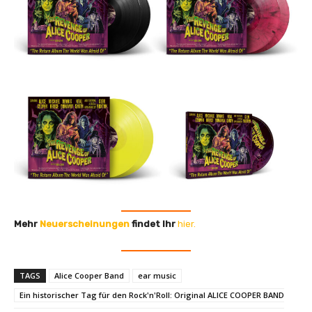
g
e
n
Mehr
Neuerscheinungen
findet Ihr
hier.
TAGS
Alice Cooper Band
ear music
Ein historischer Tag für den Rock'n'Roll: Original ALICE COOPER BAND