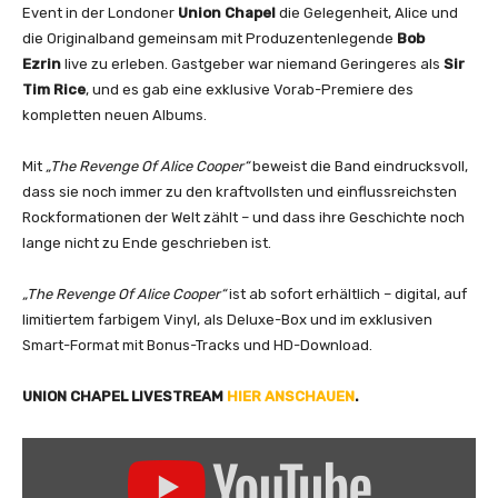
Event in der Londoner
Union Chapel
die Gelegenheit, Alice und
die Originalband gemeinsam mit Produzentenlegende
Bob
Ezrin
live zu erleben. Gastgeber war niemand Geringeres als
Sir
Tim Rice
, und es gab eine exklusive Vorab-Premiere des
kompletten neuen Albums.
Mit
„The Revenge Of Alice Cooper“
beweist die Band eindrucksvoll,
dass sie noch immer zu den kraftvollsten und einflussreichsten
Rockformationen der Welt zählt – und dass ihre Geschichte noch
lange nicht zu Ende geschrieben ist.
„The Revenge Of Alice Cooper“
ist ab sofort erhältlich – digital, auf
limitiertem farbigem Vinyl, als Deluxe-Box und im exklusiven
Smart-Format mit Bonus-Tracks und HD-Download.
UNION CHAPEL LIVESTREAM
HIER ANSCHAUEN
.
„
E