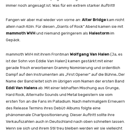
immer noch angesagt ist. Was für ein extrem starker Auftritt!
Fangen wir aber mal wieder von vorne an:
Alter Bridge
kam nicht
allein nach Köln. Für diesen „Giants of Rock“ Abend kamen sie mit
mammoth WVH
und niemand geringerem als
Halestorm
im
Gepäck.
mammoth WVH mit ihrem Frontman
Wolfgang Van Halen
(Ja, es
ist der Sohn von Eddie Van Halen) kamen gestärkt mit einer
gerade frisch erworbenen Grammy Nominierung und ordentlich
Dampf auf den Instrumenten als „First Opener“ auf die Bühne
.
Der
Name der Band leitet sich im übrigen vom Namen der ersten Band
Eddi Van Halens
ab. Mit einer lebhaften Mischung aus Grunge,
Hard Rock, Alternativ Sounds und Metal begeistern sie vom
ersten Ton an die Fans im Palladium. Nach mehrmaligem Erneuern
des Release Termins ihres Debüt-Albums folgte eine
phänomenale Chartpositionierung. Dieser Auftritt sollte ihre
Verkaufszahlen auch in Deutschland nach oben schnellen lassen.
Wenn sie sich und ihrem Stil treu bleiben werden wir sie vielleicht