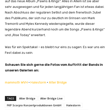
auf das neue Album „Pawns & Kings“. Alles in Allem ist sie aber
sehr ausgewogen und für jeden langjährigen Fan ist etwas dabei.
Nach Abschluss der regulären Setlist und dem frenetisch Jubel
des Publikums, der sich nur zu deutlich im Grinsen von Mark
Tremonti und Myles Kennedy wiederspiegelte, wurde dieser
legendäre Abend kurzerhand noch um die Songs „Pawns & Kings“
und „Rise Today“ erweitert.
Was für ein Spektakel – es bleibt nur eins zu sagen: Es war uns ein
Fest dabei zu sein.
Schauen Sie sich gerne die Fotos vom Auftritt der Bands in
unseren Galerien an:
mammoth WVH
•
Halestorm
•
Alter Bridge
TAGS
Alter Bridge
Alter Bridge Live
FKP Scorpio Konzertproduktionen GmbH
Halestorm