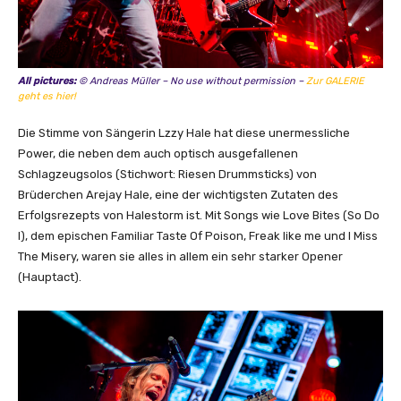
All pictures:
© Andreas Müller – No use without permission –
Zur GALERIE
geht es hier!
Die Stimme von Sängerin Lzzy Hale hat diese unermessliche
Power, die neben dem auch optisch ausgefallenen
Schlagzeugsolos (Stichwort: Riesen Drummsticks) von
Brüderchen Arejay Hale, eine der wichtigsten Zutaten des
Erfolgsrezepts von Halestorm ist. Mit Songs wie Love Bites (So Do
I), dem epischen Familiar Taste Of Poison, Freak like me und I Miss
The Misery, waren sie alles in allem ein sehr starker Opener
(Hauptact).