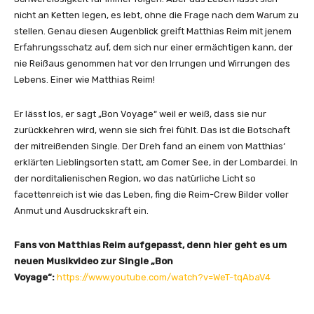
nicht an Ketten legen, es lebt, ohne die Frage nach dem Warum zu
stellen. Genau diesen Augenblick greift Matthias Reim mit jenem
Erfahrungsschatz auf, dem sich nur einer ermächtigen kann, der
nie Reißaus genommen hat vor den Irrungen und Wirrungen des
Lebens. Einer wie Matthias Reim!
Er lässt los, er sagt „Bon Voyage“ weil er weiß, dass sie nur
zurückkehren wird, wenn sie sich frei fühlt. Das ist die Botschaft
der mitreißenden Single. Der Dreh fand an einem von Matthias‘
erklärten Lieblingsorten statt, am Comer See, in der Lombardei. In
der norditalienischen Region, wo das natürliche Licht so
facettenreich ist wie das Leben, fing die Reim-Crew Bilder voller
Anmut und Ausdruckskraft ein.
Fans von Matthias Reim aufgepasst, denn hier geht es um
neuen Musikvideo zur Single „Bon
Voyage“:
https://www.youtube.com/watch?v=WeT-tqAbaV4