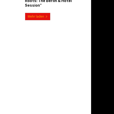
Roots: The Berlin & Hotel
Session“
Mehr laden