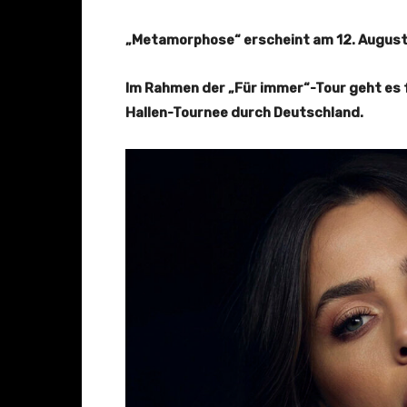
r
d
„Metamorphose“ erscheint am 12. August
F
e
Im Rahmen der „Für immer“-Tour geht es f
e
Hallen-Tournee durch Deutschland.
l
i
n
g
s
(
O
f
f
i
z
i