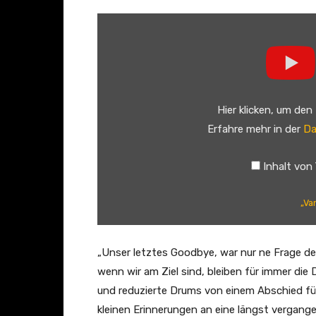
„
V
a
n
e
Hier klicken, um den
s
Erfahre mehr in der
Da
s
a
Inhalt von
M
a
„Va
i
–
N
„Unser letztes Goodbye, war nur ne Frage der 
o
wenn wir am Ziel sind, bleiben für immer die
H
und reduzierte Drums von einem Abschied fü
a
kleinen Erinnerungen an eine längst vergange