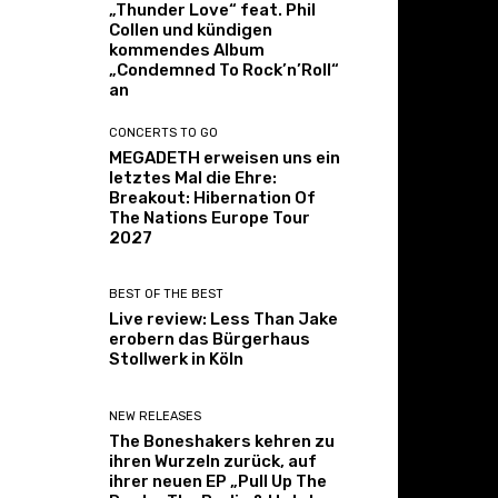
„Thunder Love“ feat. Phil
Collen und kündigen
kommendes Album
„Condemned To Rock’n’Roll“
an
CONCERTS TO GO
MEGADETH erweisen uns ein
letztes Mal die Ehre:
Breakout: Hibernation Of
The Nations Europe Tour
2027
BEST OF THE BEST
Live review: Less Than Jake
erobern das Bürgerhaus
Stollwerk in Köln
NEW RELEASES
The Boneshakers kehren zu
ihren Wurzeln zurück, auf
ihrer neuen EP „Pull Up The