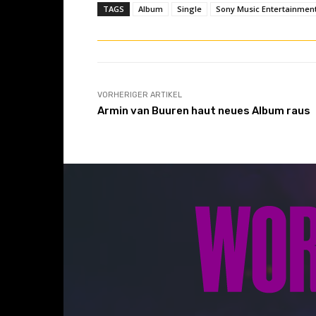
o
TAGS
Album
Single
Sony Music Entertainme
u
T
u
b
VORHERIGER ARTIKEL
e
Armin van Buuren haut neues Album raus
a
n
z
e
i
g
e
n