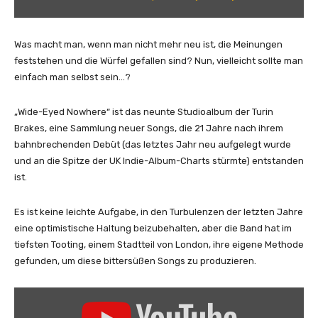
k
e
s
Was macht man, wenn man nicht mehr neu ist, die Meinungen
–
feststehen und die Würfel gefallen sind? Nun, vielleicht sollte man
U
einfach man selbst sein…?
p
f
„Wide-Eyed Nowhere“ ist das neunte Studioalbum der Turin
o
Brakes, eine Sammlung neuer Songs, die 21 Jahre nach ihrem
r
bahnbrechenden Debüt (das letztes Jahr neu aufgelegt wurde
G
und an die Spitze der UK Indie-Album-Charts stürmte) entstanden
r
ist.
a
b
Es ist keine leichte Aufgabe, in den Turbulenzen der letzten Jahre
s
eine optimistische Haltung beizubehalten, aber die Band hat im
(
tiefsten Tooting, einem Stadtteil von London, ihre eigene Methode
v
gefunden, um diese bittersüßen Songs zu produzieren.
i
s
„
u
T
a