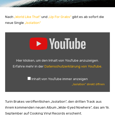
Nach
„World Like That“
und
„Up For Grabs“
gibt es ab sofort die
neue Single
„Isolation“
„
I
s
o
l
Hier klicken, um den Inhalt von YouTube anzuzeigen.
a
Erfahre mehr in der
Datenschutzerklärung von YouTube
.
t
i
Inhalt von YouTube immer anzeigen
o
„Isolation“ direkt öffnen
n
“
v
Turin Brakes veröffentlichen „Isolation“, den dritten Track aus
o
ihrem kommenden neuen Album „Wide-Eyed Nowhere“, das am 16.
n
September auf Cooking Vinyl Records erscheint.