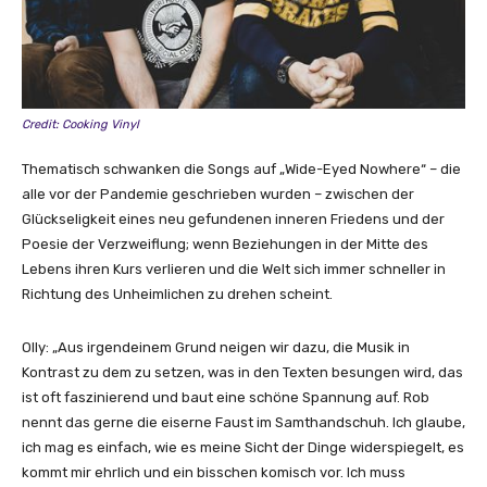
n
Y
o
u
T
Credit: Cooking Vinyl
u
b
Thematisch schwanken die Songs auf „Wide-Eyed Nowhere“ – die
e
alle vor der Pandemie geschrieben wurden – zwischen der
a
Glückseligkeit eines neu gefundenen inneren Friedens und der
n
Poesie der Verzweiflung; wenn Beziehungen in der Mitte des
z
Lebens ihren Kurs verlieren und die Welt sich immer schneller in
e
Richtung des Unheimlichen zu drehen scheint.
i
g
Olly: „Aus irgendeinem Grund neigen wir dazu, die Musik in
e
Kontrast zu dem zu setzen, was in den Texten besungen wird, das
n
ist oft faszinierend und baut eine schöne Spannung auf. Rob
nennt das gerne die eiserne Faust im Samthandschuh. Ich glaube,
ich mag es einfach, wie es meine Sicht der Dinge widerspiegelt, es
kommt mir ehrlich und ein bisschen komisch vor. Ich muss