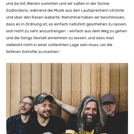
e
z
und da mit, Bienen summten und wir saßen in der Sonne
T
e
Südlondons, während die Musik aus den Lautsprechern strömte
h
i
und über den Rasen waberte. Manchmal haben wir beschlossen,
a
g
dass es in Ordnung ist, es einfach natürlich geschehen zu lassen,
t
e
sich nicht zu sehr anzustrengen – einfach aus dem Weg zu gehen
(
n
und die Songs Gestalt annehmen zu lassen, und dass man
L
vielleicht nicht in einer schlechten Lage sein muss, um die
y
tieferen Schnitte zu machen.‘
r
i
c
V
i
d
e
o
)
“
v
o