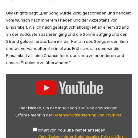
Y
o
Olly Knights sagt: „Der Song wurde 2018 geschrieben und handelt
u
vom Wunsch nach innerem Frieden und der Akzeptanz von
T
Einsamkeit. Als ich nach geplagt Schlaflosigkeit an einem Strand
u
an der Südküste spazieren ging und die Sonne aufging und den
b
Strand golden färbte, kam mir der Refrain des Songs in den Sinn
e
und wir verwandelten ihn in etwas Fröhliches, in dem wir die
a
Einsamkeit als eine Chance feiern, uns neu zu orientieren und
n
unsere Probleme zu überwinden.“
z
e
„
i
T
g
u
e
r
n
i
Hier klicken, um den Inhalt von YouTube anzuzeigen.
n
Erfahre mehr in der
Datenschutzerklärung von YouTube
.
B
r
Inhalt von YouTube immer anzeigen
a
„Turin Brakes – Up for Grabs (visualiser)“ direkt öffnen