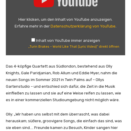
u
l
r
i
i
Hier klicken, um den Inhalt von YouTube anzuzeigen.
s
n
Erfahre mehr in der
Datenschutzerklärung von YouTube
.
e
B
r
r
)
Inhalt von YouTube immer anzeigen
a
“
„Turin Brakes – World Like That (Lyric Video)“ direkt öffnen
k
v
e
o
s
Das 4-köpfige Quartett aus Südlondon, bestehend aus Olly
n
–
Knights, Gale Paridjanian, Rob Allum und Eddie Myer, nahm die
Y
W
neuen Songs im Sommer 2021 in Twin Palms auf – Ollys
o
o
Gartenstudio – und entschied sich dafür, die Zeit in die Musik
u
r
einfließen zu lassen und sie auf eine Weise reifen zu lassen, wie
T
l
es in einer kommerziellen Studioumgebung nicht möglich wäre.
u
d
b
L
e
Olly: „Wir haben uns selbst mit dem überrascht, was dabei
i
a
herauskam; süßere, groovigere Songs, die einfach das sind, was
k
n
sie eben sind…. Freunde kamen zu Besuch, Kinder sangen hier