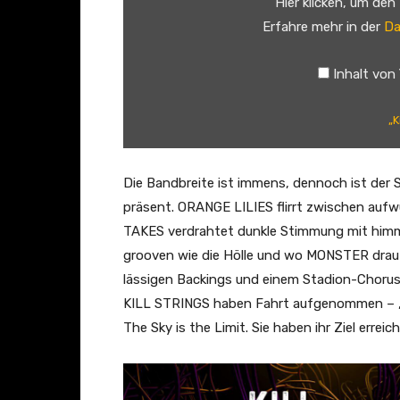
Hier klicken, um den
b
a
S
Erfahre mehr in der
Da
e
l
t
a
M
r
Inhalt von
n
u
i
z
s
n
„K
e
i
g
i
c
s
g
V
–
Die Bandbreite ist immens, dennoch ist der 
e
i
L
präsent. ORANGE LILIES flirrt zwischen au
n
d
e
TAKES verdrahtet dunkle Stimmung mit h
e
t
grooven wie die Hölle und wo MONSTER draufst
o
M
lässigen Backings und einem Stadion-Chorus
)
e
KILL STRINGS haben Fahrt aufgenommen – ‚Vol
“
D
The Sky is the Limit. Sie haben ihr Ziel erre
v
r
o
e
n
a