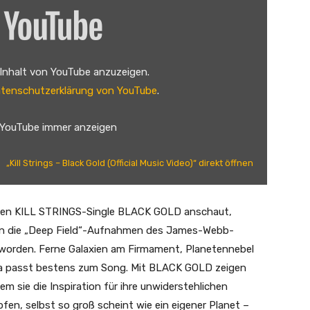
 Inhalt von YouTube anzuzeigen.
tenschutzerklärung von YouTube
.
 YouTube immer anzeigen
„Kill Strings – Black Gold (Official Music Video)“ direkt öffnen
den KILL STRINGS-Single BLACK GOLD anschaut,
en die „Deep Field“-Aufnahmen des James-Webb-
lt worden. Ferne Galaxien am Firmament, Planetennebel
a passt bestens zum Song. Mit BLACK GOLD zeigen
m sie die Inspiration für ihre unwiderstehlichen
en, selbst so groß scheint wie ein eigener Planet –