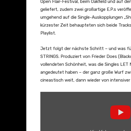
i
N
Open Flair-Festival, beim Oakfield und auf 
c
a
geliefert, zudem zwei großartige E.P.s veröf
V
v
umgehend auf die Single-Auskopplungen „Sh
i
i
kürzester Zeit behaupteten sich beide Tracks
d
g
Playlist.
e
a
o
t
Jetzt folgt der nächste Schritt – und was f
)
i
STRINGS. Produziert von Frieder Does (Blackou
“
o
vollendeten Schönheit, was die Singles LE
v
n
angedeutet haben – der ganz große Wurf zw
o
(
cineastisch weit, dann wieder von intensiver
n
O
Y
f
„
o
f
K
u
i
i
T
c
l
u
i
l