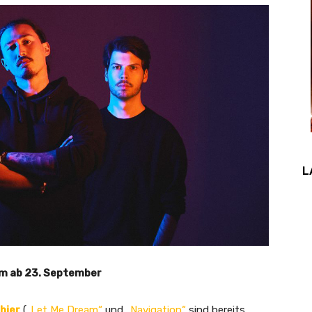
L
um ab 23. September
hier
(
„Let Me Dream“
und
„Navigation“
sind bereits