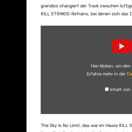
G
grandios changiert der Track zwischen lufti
o
KILL STRINGS-Refrains, bei denen sich das 
l
d
„
(
K
O
i
f
l
f
l
Hier klicken, um den
i
S
Erfahre mehr in der
Da
c
t
i
r
Inhalt von
a
i
l
n
M
g
u
s
s
–
The Sky Is No Limit, das war im Hause KIL