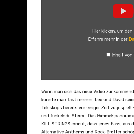
K
i
l
l
Hier klicken, um den
S
Erfahre mehr in der
Da
t
r
Inhalt von
i
n
g
s
–
Wenn man sich das neue Video zur kommen
B
könnte man fast meinen, Lee und David sei
l
Teleskops bereits vor einiger Zeit zugespie
a
und funkelnde Sterne. Das Himmelspanoram
c
KILL STRINGS erneut, dass jenes Fass, aus de
k
Alternative Anthems und Rock-Bretter schöpf