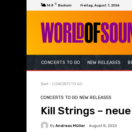
C
14.8
Bochum
Freitag, August 7, 2026
CONCERTS TO GO
NEW RELEASES
B
Start
CONCERTS TO GO
CONCERTS TO GO
NEW RELEASES
Kill Strings – neu
By
Andreas Müller
August 8, 2022