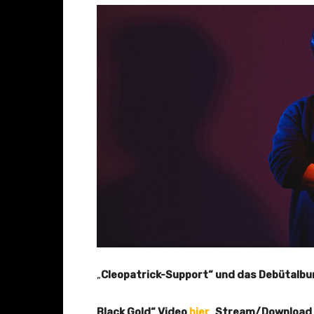
„
Cleopatrick-Support“ und das Debütalb
Black Gold“ Video
hier
,
Stream/Download