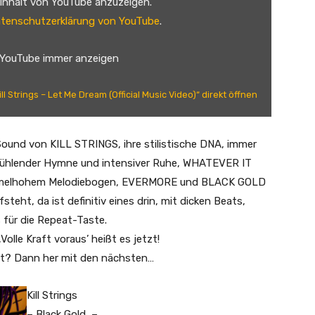
 Inhalt von YouTube anzuzeigen.
tenschutzerklärung von YouTube
.
 YouTube immer anzeigen
ill Strings – Let Me Dream (Official Music Video)“ direkt öffnen
Sound von KILL STRINGS, ihre stilistische DNA, immer
fwühlender Hymne und intensiver Ruhe, WHATEVER IT
immelhohem Melodiebogen, EVERMORE und BLACK GOLD
eht, da ist definitiv eines drin, mit dicken Beats,
 für die Repeat-Taste.
le Kraft voraus’ heißt es jetzt!
icht? Dann her mit den nächsten…
Kill Strings
– Black Gold –