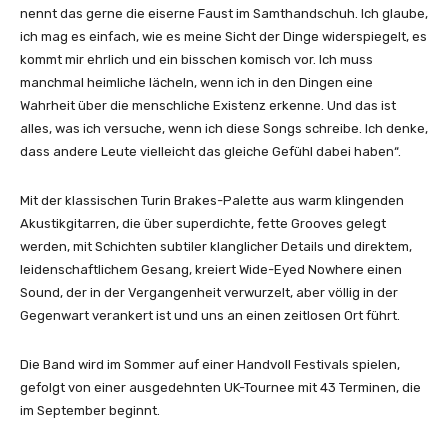
nennt das gerne die eiserne Faust im Samthandschuh. Ich glaube,
ich mag es einfach, wie es meine Sicht der Dinge widerspiegelt, es
kommt mir ehrlich und ein bisschen komisch vor. Ich muss
manchmal heimliche lächeln, wenn ich in den Dingen eine
Wahrheit über die menschliche Existenz erkenne. Und das ist
alles, was ich versuche, wenn ich diese Songs schreibe. Ich denke,
dass andere Leute vielleicht das gleiche Gefühl dabei haben“.
Mit der klassischen Turin Brakes-Palette aus warm klingenden
Akustikgitarren, die über superdichte, fette Grooves gelegt
werden, mit Schichten subtiler klanglicher Details und direktem,
leidenschaftlichem Gesang, kreiert Wide-Eyed Nowhere einen
Sound, der in der Vergangenheit verwurzelt, aber völlig in der
Gegenwart verankert ist und uns an einen zeitlosen Ort führt.
Die Band wird im Sommer auf einer Handvoll Festivals spielen,
gefolgt von einer ausgedehnten UK-Tournee mit 43 Terminen, die
im September beginnt.