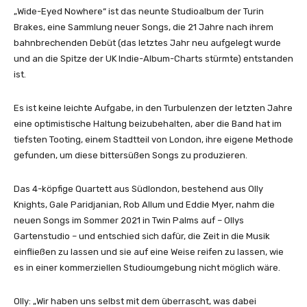
r
„Wide-Eyed Nowhere“ ist das neunte Studioalbum der Turin
)
l
Brakes, eine Sammlung neuer Songs, die 21 Jahre nach ihrem
“
d
bahnbrechenden Debüt (das letztes Jahr neu aufgelegt wurde
v
L
und an die Spitze der UK Indie-Album-Charts stürmte) entstanden
o
i
ist.
n
k
Y
e
Es ist keine leichte Aufgabe, in den Turbulenzen der letzten Jahre
o
T
eine optimistische Haltung beizubehalten, aber die Band hat im
u
h
tiefsten Tooting, einem Stadtteil von London, ihre eigene Methode
T
a
gefunden, um diese bittersüßen Songs zu produzieren.
u
t
b
(
e
Das 4-köpfige Quartett aus Südlondon, bestehend aus Olly
L
a
Knights, Gale Paridjanian, Rob Allum und Eddie Myer, nahm die
y
n
neuen Songs im Sommer 2021 in Twin Palms auf – Ollys
r
z
Gartenstudio – und entschied sich dafür, die Zeit in die Musik
i
e
einfließen zu lassen und sie auf eine Weise reifen zu lassen, wie
c
i
es in einer kommerziellen Studioumgebung nicht möglich wäre.
V
g
i
e
Olly: „Wir haben uns selbst mit dem überrascht, was dabei
d