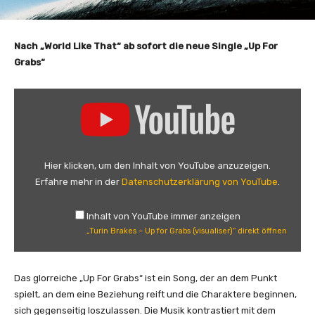
Nach „World Like That“ ab sofort die neue Single „Up For
Grabs“
„
T
u
r
i
Hier klicken, um den Inhalt von YouTube anzuzeigen.
n
Erfahre mehr in der
Datenschutzerklärung von YouTube
.
B
r
Inhalt von YouTube immer anzeigen
a
„Turin Brakes – Up for Grabs (visualiser)“ direkt öffnen
k
e
s
Das glorreiche „Up For Grabs“ ist ein Song, der an dem Punkt
–
spielt, an dem eine Beziehung reift und die Charaktere beginnen,
U
sich gegenseitig loszulassen. Die Musik kontrastiert mit dem