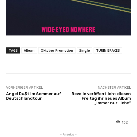
TAGS
Album
Oktober Promotion
Single
TURIN BRAKES
VORHERIGER ARTIKEL
NÄCHSTER ARTIKEL
Angel Du$t im Sommer auf
Revelle veröffentlicht diesen
Deutschlandtour
Freitag ihr neues Album
„immer nur Liebe“
132
- Anzeige -