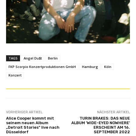
TAGS
Angel Du$t
Berlin
FKP Scorpio Konzertproduktionen GmbH
Hamburg
Köln
Konzert
VORHERIGER ARTIKEL
NÄCHSTER ARTIKEL
Alice Cooper kommt mit
TURIN BRAKES: DAS NEUE
seinem neuen Album
ALBUM ‘WIDE-EYED NOWHERE’
„Detroit Stories“ live nach
ERSCHEINT AM 16.
Düsseldorf
SEPTEMBER 2022