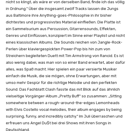
nicht so klingt, als wäre er von derselben Band, finde ich das völlig
in Ordnung.“ Über die insgesamt zwölf Tracks lassen die Jungs
aus Baltimore ihre Anything-goes-Philosophie in ihr bisher
dichtestes und progressivstes Material einfließen. Die Platte ist
ein Sammelsurium aus Percussion, Gitarrensounds, Effekten,
Genres und Einflüssen, konzipiert im Sinne einer Playlist und nicht
eines klassischen Albums. Die Sounds reichen von Jangle-Rock-
Perlen über klaviergespickten Power-Pop bis hin zum von
Streichern begleiteten Duett mit Tim Armstrong von Rancid. Es ist
also wenig dabei, was man von so einer Band erwartet, aber dafür
alles, was Spaß macht. Hier spielen ein paar versierte Musiker
einfach die Musik, die sie mögen, ohne Erwartungen, aber mit
umso mehr Gespür für die richtige Melodie und den perfekten
Sound. Das Fachblatt Clash fasste das mit Blick auf das ähnlich
vielseitige Vorgänger-Album „Pretty Buff“ so zusammen: „Sitting
somewhere between a rough-around-the-edges Lemonheads
with Elvis Costello vocal melodies, their album engages by being
surprising, funny, and incredibly catchy.“ Im Juli überraschen und
erfreuen uns Angel Du$t bei drei Shows mit ihren Songs in
Deutschland.