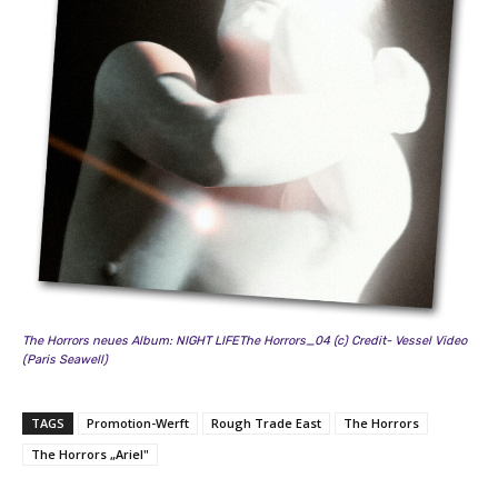
The Horrors neues Album: NIGHT LIFEThe Horrors_04 (c) Credit- Vessel Video
(Paris Seawell)
TAGS
Promotion-Werft
Rough Trade East
The Horrors
The Horrors „Ariel"