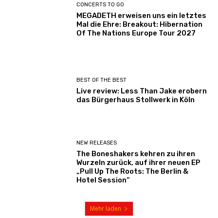
CONCERTS TO GO
MEGADETH erweisen uns ein letztes
Mal die Ehre: Breakout: Hibernation
Of The Nations Europe Tour 2027
BEST OF THE BEST
Live review: Less Than Jake erobern
das Bürgerhaus Stollwerk in Köln
NEW RELEASES
The Boneshakers kehren zu ihren
Wurzeln zurück, auf ihrer neuen EP
„Pull Up The Roots: The Berlin &
Hotel Session“
Mehr laden