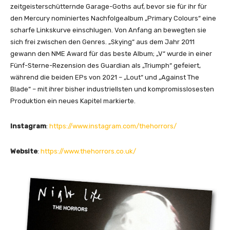
zeitgeisterschütternde Garage-Goths auf, bevor sie für ihr für
den Mercury nominiertes Nachfolgealbum „Primary Colours“ eine
scharfe Linkskurve einschlugen. Von Anfang an bewegten sie
sich frei zwischen den Genres. „Skying“ aus dem Jahr 2011
gewann den NME Award für das beste Album; „V“ wurde in einer
Fünf-Sterne-Rezension des Guardian als „Triumph“ gefeiert,
während die beiden EPs von 2021 – „Lout“ und „Against The
Blade“ – mit ihrer bisher industriellsten und kompromisslosesten
Produktion ein neues Kapitel markierte.
I
nstagram
:
https://www.instagram.com/thehorrors/
Website
:
https://www.thehorrors.co.uk/