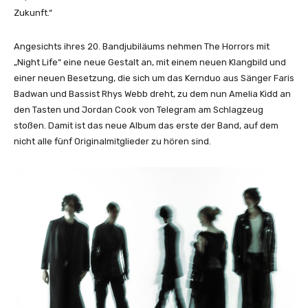
i
Zukunft.“
a
l
Angesichts ihres 20. Bandjubiläums nehmen The Horrors mit
V
„Night Life“ eine neue Gestalt an, mit einem neuen Klangbild und
i
einer neuen Besetzung, die sich um das Kernduo aus Sänger Faris
d
Badwan und Bassist Rhys Webb dreht, zu dem nun Amelia Kidd an
e
den Tasten und Jordan Cook von Telegram am Schlagzeug
o
stoßen. Damit ist das neue Album das erste der Band, auf dem
)
nicht alle fünf Originalmitglieder zu hören sind.
“
v
o
n
Y
o
u
T
u
b