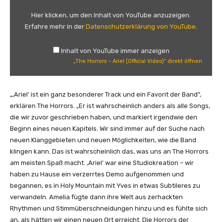
e
H
Hier klicken, um den Inhalt von YouTube anzuzeigen.
o
Erfahre mehr in der
Datenschutzerklärung von YouTube
.
r
r
Inhalt von YouTube immer anzeigen
o
„The Horrors – Ariel (Official Video)“ direkt öffnen
r
s
–
„‚Ariel‘ ist ein ganz besonderer Track und ein Favorit der Band“,
A
erklären The Horrors. „Er ist wahrscheinlich anders als alle Songs,
r
die wir zuvor geschrieben haben, und markiert irgendwie den
i
Beginn eines neuen Kapitels. Wir sind immer auf der Suche nach
e
neuen Klanggebieten und neuen Möglichkeiten, wie die Band
l
klingen kann. Das ist wahrscheinlich das, was uns an The Horrors
(
am meisten Spaß macht. ‚Ariel‘ war eine Studiokreation – wir
O
haben zu Hause ein verzerrtes Demo aufgenommen und
f
begannen, es in Holy Mountain mit Yves in etwas Subtileres zu
f
verwandeln. Amelia fügte dann ihre Welt aus zerhackten
i
Rhythmen und Stimmüberschneidungen hinzu und es fühlte sich
c
an, als hätten wir einen neuen Ort erreicht. Die Horrors der