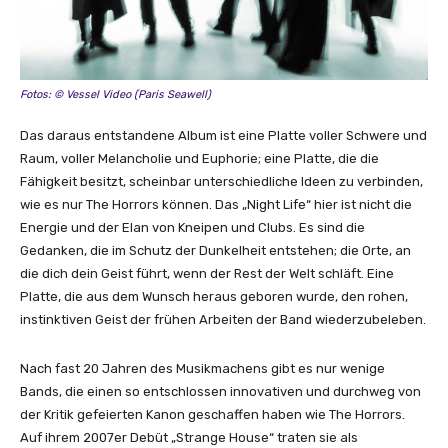
e
a
n
z
e
Fotos: © Vessel Video (Paris Seawell)
i
Das daraus entstandene Album ist eine Platte voller Schwere und
g
Raum, voller Melancholie und Euphorie; eine Platte, die die
e
Fähigkeit besitzt, scheinbar unterschiedliche Ideen zu verbinden,
n
wie es nur The Horrors können. Das „Night Life“ hier ist nicht die
Energie und der Elan von Kneipen und Clubs. Es sind die
Gedanken, die im Schutz der Dunkelheit entstehen; die Orte, an
die dich dein Geist führt, wenn der Rest der Welt schläft. Eine
Platte, die aus dem Wunsch heraus geboren wurde, den rohen,
instinktiven Geist der frühen Arbeiten der Band wiederzubeleben.
Nach fast 20 Jahren des Musikmachens gibt es nur wenige
Bands, die einen so entschlossen innovativen und durchweg von
der Kritik gefeierten Kanon geschaffen haben wie The Horrors.
Auf ihrem 2007er Debüt „Strange House“ traten sie als