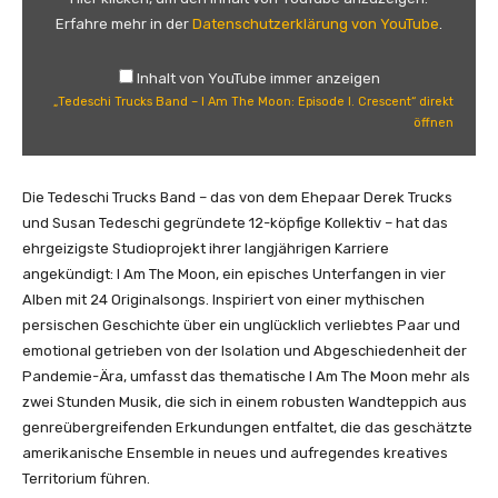
s
Erfahre mehr in der
Datenschutzerklärung von YouTube
.
c
h
Inhalt von YouTube immer anzeigen
i
„Tedeschi Trucks Band – I Am The Moon: Episode I. Crescent“ direkt
T
öffnen
r
u
c
Die Tedeschi Trucks Band – das von dem Ehepaar Derek Trucks
k
und Susan Tedeschi gegründete 12-köpfige Kollektiv – hat das
s
ehrgeizigste Studioprojekt ihrer langjährigen Karriere
B
angekündigt: I Am The Moon, ein episches Unterfangen in vier
a
Alben mit 24 Originalsongs. Inspiriert von einer mythischen
n
persischen Geschichte über ein unglücklich verliebtes Paar und
d
emotional getrieben von der Isolation und Abgeschiedenheit der
–
Pandemie-Ära, umfasst das thematische I Am The Moon mehr als
I
zwei Stunden Musik, die sich in einem robusten Wandteppich aus
A
genreübergreifenden Erkundungen entfaltet, die das geschätzte
m
amerikanische Ensemble in neues und aufregendes kreatives
T
Territorium führen.