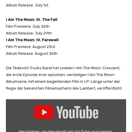
Album Release: July 1st
I Am The Moon: III. The Fall
Film Premiere: July 26th
Album Release: July 29th
I Am The Moon: IV. Farewell
Film Premiere: August 23rd
Album Release: August 26th
Die Tedeschi Trucks Band hat soeben I Am The Moon: Crescent,
die erste Episode ihrer epischen, vierteiligen I Am The Moon-
Albumserie, mit einem begleitenden Film in LP-Länge unter der
Regie der bekannten Filmemacherin Alix Lambert, veröffentlicht.
„
T
e
d
e
Hier klicken, um den Inhalt von YouTube anzuzeigen.