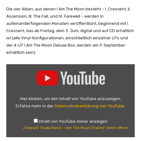
h
e
Die vier Alben, aus denen I Am The Moon besteht – I. Crescent, II.
M
Ascension, III. The Fall, und IV. Farewell – werden in
o
aufeinanderfolgenden Monaten veröffentlicht, beginnend mit I.
o
Crescent, das ab Freitag, dem 3. Juni, digital und auf CD erhältlich
n
ist (alle Vinyl-Konfigurationen, einschließlich einzelner LPs und
:
der 4-LP I Am The Moon Deluxe Box, werden am 9. September
E
erhältlich sein).
p
i
„
s
T
o
e
d
d
e
e
Hier klicken, um den Inhalt von YouTube anzuzeigen.
I
s
Erfahre mehr in der
Datenschutzerklärung von YouTube
.
.
c
C
h
Inhalt von YouTube immer anzeigen
r
i
„Tedeschi Trucks Band – I Am The Moon (Trailer)“ direkt öffnen
e
T
s
r