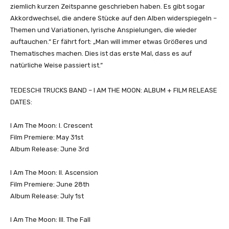
ziemlich kurzen Zeitspanne geschrieben haben. Es gibt sogar
Akkordwechsel, die andere Stücke auf den Alben widerspiegeln –
Themen und Variationen, lyrische Anspielungen, die wieder
auftauchen.“ Er fährt fort: „Man will immer etwas Größeres und
Thematisches machen. Dies ist das erste Mal, dass es auf
natürliche Weise passiert ist.“
TEDESCHI TRUCKS BAND – I AM THE MOON: ALBUM + FILM RELEASE
DATES:
I Am The Moon: I. Crescent
Film Premiere: May 31st
Album Release: June 3rd
I Am The Moon: II. Ascension
Film Premiere: June 28th
Album Release: July 1st
I Am The Moon: III. The Fall