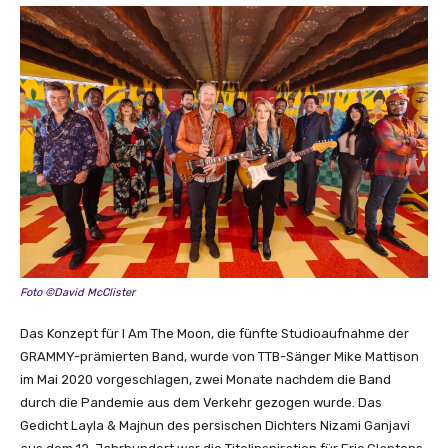
i
(
g
T
e
r
n
a
i
l
e
r
)
“
v
o
n
Foto ©David McClister
Y
o
Das Konzept für I Am The Moon, die fünfte Studioaufnahme der
u
GRAMMY-prämierten Band, wurde von TTB-Sänger Mike Mattison
T
im Mai 2020 vorgeschlagen, zwei Monate nachdem die Band
u
durch die Pandemie aus dem Verkehr gezogen wurde. Das
b
Gedicht Layla & Majnun des persischen Dichters Nizami Ganjavi
e