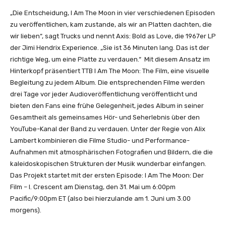
c
u
„Die Entscheidung, I Am The Moon in vier verschiedenen Episoden
e
c
zu veröffentlichen, kam zustande, als wir an Platten dachten, die
n
k
wir lieben“, sagt Trucks und nennt Axis: Bold as Love, die 1967er LP
t
s
der Jimi Hendrix Experience. „Sie ist 36 Minuten lang. Das ist der
“
B
richtige Weg, um eine Platte zu verdauen.“ Mit diesem Ansatz im
v
a
Hinterkopf präsentiert TTB I Am The Moon: The Film, eine visuelle
o
n
Begleitung zu jedem Album. Die entsprechenden Filme werden
n
d
drei Tage vor jeder Audioveröffentlichung veröffentlicht und
Y
–
bieten den Fans eine frühe Gelegenheit, jedes Album in seiner
o
I
Gesamtheit als gemeinsames Hör- und Seherlebnis über den
u
A
YouTube-Kanal der Band zu verdauen. Unter der Regie von Alix
T
m
Lambert kombinieren die Filme Studio- und Performance-
u
T
Aufnahmen mit atmosphärischen Fotografien und Bildern, die die
b
h
kaleidoskopischen Strukturen der Musik wunderbar einfangen.
e
e
Das Projekt startet mit der ersten Episode: I Am The Moon: Der
a
M
Film – I. Crescent am Dienstag, den 31. Mai um 6:00pm
n
o
Pacific/9:00pm ET (also bei hierzulande am 1. Juni um 3.00
z
o
morgens).
e
n