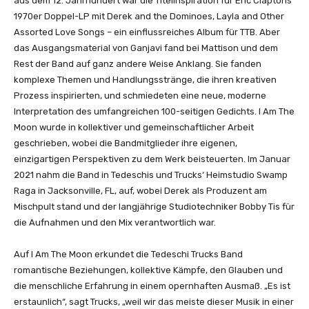
aus dem 12. Jahrhundert war die Titelinspiration für Eric Claptons
a
1970er Doppel-LP mit Derek and the Dominoes, Layla and Other
n
Assorted Love Songs – ein einflussreiches Album für TTB. Aber
z
das Ausgangsmaterial von Ganjavi fand bei Mattison und dem
e
Rest der Band auf ganz andere Weise Anklang. Sie fanden
i
komplexe Themen und Handlungsstränge, die ihren kreativen
g
Prozess inspirierten, und schmiedeten eine neue, moderne
e
Interpretation des umfangreichen 100-seitigen Gedichts. I Am The
n
Moon wurde in kollektiver und gemeinschaftlicher Arbeit
geschrieben, wobei die Bandmitglieder ihre eigenen,
einzigartigen Perspektiven zu dem Werk beisteuerten. Im Januar
2021 nahm die Band in Tedeschis und Trucks‘ Heimstudio Swamp
Raga in Jacksonville, FL, auf, wobei Derek als Produzent am
Mischpult stand und der langjährige Studiotechniker Bobby Tis für
die Aufnahmen und den Mix verantwortlich war.
Auf I Am The Moon erkundet die Tedeschi Trucks Band
romantische Beziehungen, kollektive Kämpfe, den Glauben und
die menschliche Erfahrung in einem opernhaften Ausmaß. „Es ist
erstaunlich“, sagt Trucks, „weil wir das meiste dieser Musik in einer