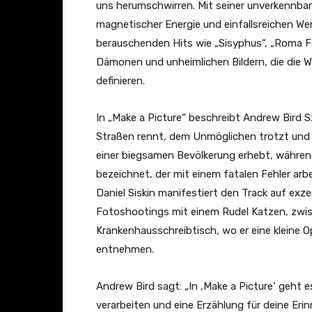
d
uns herumschwirren. Mit seiner unverkennba
e
magnetischer Energie und einfallsreichen We
P
berauschenden Hits wie „Sisyphus“, „Roma Fa
r
Dämonen und unheimlichen Bildern, die die We
o
definieren.
b
l
In „Make a Picture“ beschreibt Andrew Bird S
e
Straßen rennt, dem Unmöglichen trotzt und 
m
einer biegsamen Bevölkerung erhebt, während
s
bezeichnet, der mit einem fatalen Fehler ar
“
Daniel Siskin manifestiert den Track auf exze
v
Fotoshootings mit einem Rudel Katzen, zwi
o
Krankenhausschreibtisch, wo er eine kleine O
n
entnehmen.
Y
o
Andrew Bird sagt: „In ‚Make a Picture‘ geht e
u
verarbeiten und eine Erzählung für deine Eri