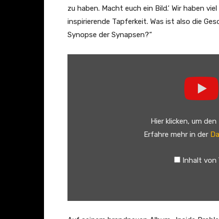
T
zu haben. Macht euch ein Bild.‘ Wir haben vie
u
inspirierende Tapferkeit. Was ist also die Ge
b
Synopse der Synapsen?“
e
„
a
A
n
n
z
d
e
r
i
Hier klicken, um den
e
g
Erfahre mehr in der
Da
w
e
B
n
Inhalt von
i
r
d
–
U