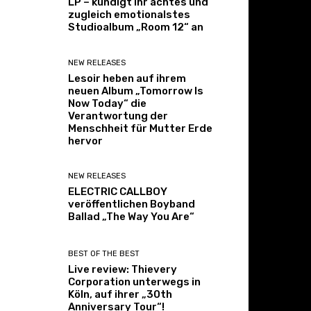
LP – kündigt ihr achtes und
zugleich emotionalstes
Studioalbum „Room 12“ an
NEW RELEASES
Lesoir heben auf ihrem
neuen Album „Tomorrow Is
Now Today“ die
Verantwortung der
Menschheit für Mutter Erde
hervor
NEW RELEASES
ELECTRIC CALLBOY
veröffentlichen Boyband
Ballad „The Way You Are“
BEST OF THE BEST
Live review: Thievery
Corporation unterwegs in
Köln, auf ihrer „30th
Anniversary Tour“!