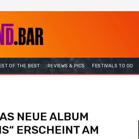
EST OF THE BEST
REVIEWS & PICS
FESTIVALS TO GO
DAS NEUE ALBUM
MS“ ERSCHEINT AM