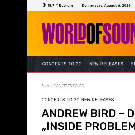
C
18.7
Bochum
Donnerstag, August 6, 2026
CONCERTS TO GO
NEW RELEASES
B
Start
CONCERTS TO GO
CONCERTS TO GO
NEW RELEASES
ANDREW BIRD – 
„INSIDE PROBLE