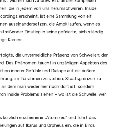
ms“, widmet sich Andrew Bird all den komplexen
en, die in jedem von uns herumschwirren. Inside
cordings erscheint, ist eine Sammlung von elf
onen auseinandersetzen, die Amok laufen, wenn es
itreißender Einstieg in seine gefeierte, sich ständig
ge Karriere.
erfolgte, die unvermeidliche Präsenz von Schwellen: der
d. Das Phänomen taucht in unzähligen Aspekten des
tion innerer Gefühle und Dialoge auf die äußere
ahrung, im Türrahmen zu stehen, Staatsgrenzen zu
n, an dem man weder hier noch dort ist, sondern
rch Inside Problems ziehen – wo ist die Schwelle, wer
 kürzlich erschienene „Atomized“ und führt das
ungen auf Ikarus und Orpheus ein, die in Birds