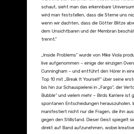
m
b
schaut, sieht man das erkennbare Universum,
i
e
wird man feststellen, dass die Sterne uns ni
z
a
wenn wir dachten, dass die Götter Blitze abw
e
n
dem Unsichtbaren und der Membran beschäfti
d
z
trennt.“
(
e
O
i
„Inside Problems“ wurde von Mike Viola prod
f
g
live aufgenommen – einige der einzigen Ove
f
e
Cunningham – und entführt den Hörer in eine 
i
n
Top 10 mit „Break It Yourself“ über seine er
c
bis hin zur Schauspielerei in „Fargo“, der V
i
Bubble“ und vielem mehr – Birds Karriere ist
a
spontanen Entscheidungen herauszuholen. I
l
manifestiert nicht nur die Fragen, die ihn a
M
gegen den Stillstand. Dieser Geist spiegelt 
u
direkt auf Band aufzunehmen, wobei kreativ