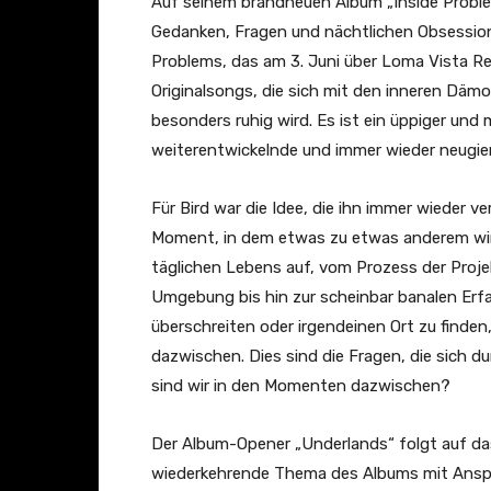
Auf seinem brandneuen Album „Inside Proble
n
Gedanken, Fragen und nächtlichen Obsession
d
Problems, das am 3. Juni über Loma Vista Re
e
Originalsongs, die sich mit den inneren Däm
r
besonders ruhig wird. Es ist ein üppiger und m
l
weiterentwickelnde und immer wieder neugieri
a
n
Für Bird war die Idee, die ihn immer wieder v
d
Moment, in dem etwas zu etwas anderem wir
s
täglichen Lebens auf, vom Prozess der Projek
(
Umgebung bis hin zur scheinbar banalen Erf
O
überschreiten oder irgendeinen Ort zu finde
f
dazwischen. Dies sind die Fragen, die sich du
f
sind wir in den Momenten dazwischen?
i
c
Der Album-Opener „Underlands“ folgt auf das
i
wiederkehrende Thema des Albums mit Anspiel