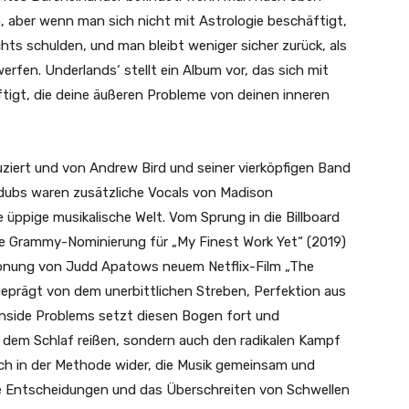
 aber wenn man sich nicht mit Astrologie beschäftigt,
chts schulden, und man bleibt weniger sicher zurück, als
erfen. Underlands‘ stellt ein Album vor, das sich mit
gt, die deine äußeren Probleme von deinen inneren
uziert und von Andrew Bird und seiner vierköpfigen Band
rdubs waren zusätzliche Vocals von Madison
üppige musikalische Welt. Vom Sprung in die Billboard
ste Grammy-Nominierung für „My Finest Work Yet“ (2019)
ertonung von Judd Apatows neuem Netflix-Film „The
 geprägt von dem unerbittlichen Streben, Perfektion aus
nside Problems setzt diesen Bogen fort und
us dem Schlaf reißen, sondern auch den radikalen Kampf
sich in der Methode wider, die Musik gemeinsam und
e Entscheidungen und das Überschreiten von Schwellen