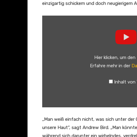
a
einzigartig schickem und doch neugierigem 
l
„
A
A
u
n
d
d
i
r
o
Hier klicken, um den
e
)
Erfahre mehr in der
Da
w
“
B
v
Inhalt von
i
o
r
n
d
Y
–
o
A
u
„Man weiß einfach nicht, was sich unter der 
t
T
unsere Haut“, sagt Andrew Bird. „Man könnte 
o
u
während sich darunter ein wirbelndes, verd