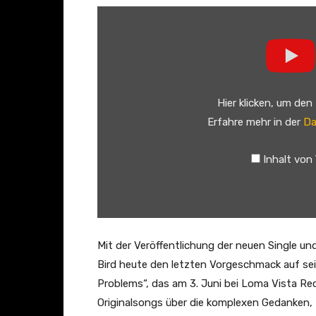
„
A
n
d
r
Hier klicken, um den
e
Erfahre mehr in der
Da
w
B
Inhalt von
i
r
d
–
I
Mit der Veröffentlichung der neuen Single u
n
Bird heute den letzten Vorgeschmack auf sei
s
Problems“, das am 3. Juni bei Loma Vista Re
i
Originalsongs über die komplexen Gedanken,