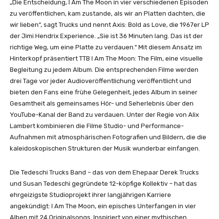
„Die Entscheidung, I Am The Moon in vier verschiedenen Episoden
Y
B
zu veröffentlichen, kam zustande, als wir an Platten dachten, die
o
a
wir lieben“, sagt Trucks und nennt Axis: Bold as Love, die 1967er LP
u
n
der Jimi Hendrix Experience. „Sie ist 36 Minuten lang. Das ist der
T
d
richtige Weg, um eine Platte zu verdauen.“ Mit diesem Ansatz im
u
–
Hinterkopf präsentiert TTB I Am The Moon: The Film, eine visuelle
b
I
Begleitung zu jedem Album. Die entsprechenden Filme werden
e
A
drei Tage vor jeder Audioveröffentlichung veröffentlicht und
a
m
bieten den Fans eine frühe Gelegenheit, jedes Album in seiner
n
T
Gesamtheit als gemeinsames Hör- und Seherlebnis über den
z
h
YouTube-Kanal der Band zu verdauen. Unter der Regie von Alix
e
e
Lambert kombinieren die Filme Studio- und Performance-
i
M
Aufnahmen mit atmosphärischen Fotografien und Bildern, die die
g
o
kaleidoskopischen Strukturen der Musik wunderbar einfangen.
e
o
n
n
Die Tedeschi Trucks Band – das von dem Ehepaar Derek Trucks
:
und Susan Tedeschi gegründete 12-köpfige Kollektiv – hat das
E
ehrgeizigste Studioprojekt ihrer langjährigen Karriere
p
angekündigt: I Am The Moon, ein episches Unterfangen in vier
i
Alben mit 24 Originalsongs. Inspiriert von einer mythischen