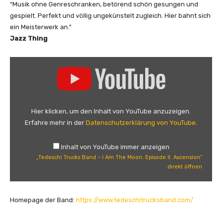
“Musik ohne Genreschranken, betörend schön gesungen und
s
gespielt. Perfekt und völlig ungekünstelt zugleich. Hier bahnt sich
o
ein Meisterwerk an.”
d
Jazz Thing
e
I
„
I
T
I
e
.
d
T
e
Hier klicken, um den Inhalt von YouTube anzuzeigen.
h
s
Erfahre mehr in der
Datenschutzerklärung von YouTube
.
e
c
F
h
a
Inhalt von YouTube immer anzeigen
i
„Tedeschi Trucks Band – I Am The Moon: Episode II. Ascension“
l
T
direkt öffnen
l
r
“
u
v
c
Homepage der Band:
https://www.tedeschitrucksband.com/
o
k
n
s