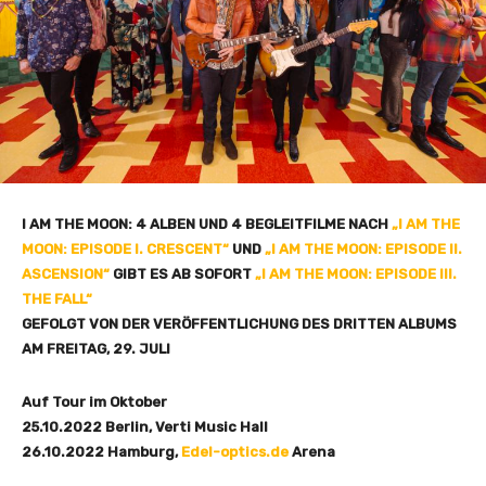
I AM THE MOON: 4 ALBEN UND 4 BEGLEITFILME NACH
„I AM THE
MOON: EPISODE I. CRESCENT“
UND
„I AM THE MOON: EPISODE II.
ASCENSION“
GIBT ES AB SOFORT
„I AM THE MOON: EPISODE III.
THE FALL“
GEFOLGT VON DER VERÖFFENTLICHUNG DES DRITTEN ALBUMS
AM FREITAG, 29. JULI
Auf Tour im Oktober
25.10.2022 Berlin, Verti Music Hall
26.10.2022 Hamburg,
Edel-optics.de
Arena