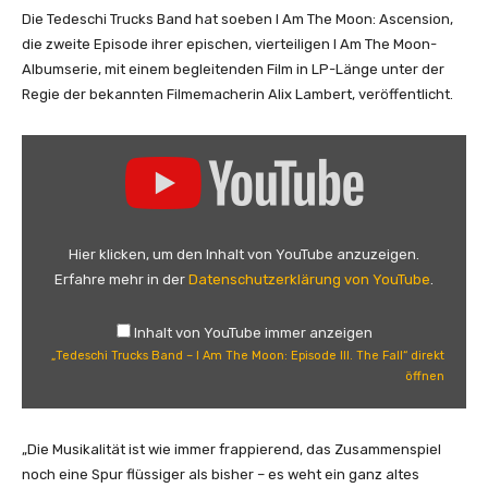
Die Tedeschi Trucks Band hat soeben I Am The Moon: Ascension,
die zweite Episode ihrer epischen, vierteiligen I Am The Moon-
Albumserie, mit einem begleitenden Film in LP-Länge unter der
Regie der bekannten Filmemacherin Alix Lambert, veröffentlicht.
„
T
e
d
e
Hier klicken, um den Inhalt von YouTube anzuzeigen.
s
Erfahre mehr in der
Datenschutzerklärung von YouTube
.
c
h
Inhalt von YouTube immer anzeigen
i
„Tedeschi Trucks Band – I Am The Moon: Episode III. The Fall“ direkt
T
öffnen
r
u
c
„Die Musikalität ist wie immer frappierend, das Zusammenspiel
k
noch eine Spur flüssiger als bisher – es weht ein ganz altes