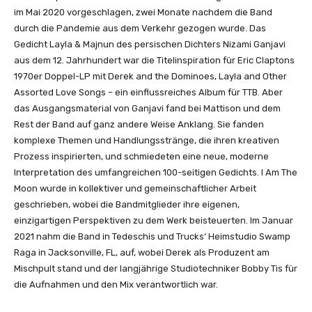
n
im Mai 2020 vorgeschlagen, zwei Monate nachdem die Band
Y
durch die Pandemie aus dem Verkehr gezogen wurde. Das
o
Gedicht Layla & Majnun des persischen Dichters Nizami Ganjavi
u
aus dem 12. Jahrhundert war die Titelinspiration für Eric Claptons
T
1970er Doppel-LP mit Derek and the Dominoes, Layla and Other
u
Assorted Love Songs – ein einflussreiches Album für TTB. Aber
b
das Ausgangsmaterial von Ganjavi fand bei Mattison und dem
e
Rest der Band auf ganz andere Weise Anklang. Sie fanden
a
komplexe Themen und Handlungsstränge, die ihren kreativen
n
Prozess inspirierten, und schmiedeten eine neue, moderne
z
Interpretation des umfangreichen 100-seitigen Gedichts. I Am The
e
Moon wurde in kollektiver und gemeinschaftlicher Arbeit
i
geschrieben, wobei die Bandmitglieder ihre eigenen,
g
einzigartigen Perspektiven zu dem Werk beisteuerten. Im Januar
e
2021 nahm die Band in Tedeschis und Trucks‘ Heimstudio Swamp
n
Raga in Jacksonville, FL, auf, wobei Derek als Produzent am
Mischpult stand und der langjährige Studiotechniker Bobby Tis für
die Aufnahmen und den Mix verantwortlich war.