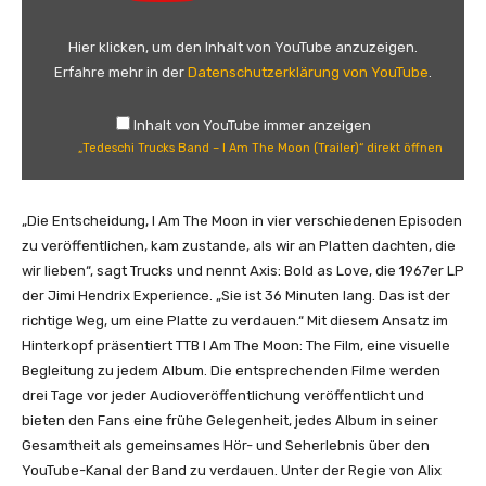
n
d
Y
e
Hier klicken, um den Inhalt von YouTube anzuzeigen.
o
s
Erfahre mehr in der
Datenschutzerklärung von YouTube
.
u
c
T
h
u
Inhalt von YouTube immer anzeigen
i
„Tedeschi Trucks Band – I Am The Moon (Trailer)“ direkt öffnen
b
T
e
r
a
u
„Die Entscheidung, I Am The Moon in vier verschiedenen Episoden
n
c
zu veröffentlichen, kam zustande, als wir an Platten dachten, die
z
k
wir lieben“, sagt Trucks und nennt Axis: Bold as Love, die 1967er LP
e
s
der Jimi Hendrix Experience. „Sie ist 36 Minuten lang. Das ist der
i
B
richtige Weg, um eine Platte zu verdauen.“ Mit diesem Ansatz im
g
a
Hinterkopf präsentiert TTB I Am The Moon: The Film, eine visuelle
e
n
Begleitung zu jedem Album. Die entsprechenden Filme werden
n
d
drei Tage vor jeder Audioveröffentlichung veröffentlicht und
–
bieten den Fans eine frühe Gelegenheit, jedes Album in seiner
I
Gesamtheit als gemeinsames Hör- und Seherlebnis über den
A
YouTube-Kanal der Band zu verdauen. Unter der Regie von Alix