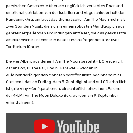
s
persischen Geschichte über ein unglücklich verliebtes Paar und
o
emotional getrieben von der Isolation und Abgeschiedenheit der
d
Pandemie-Ära, umfasst das thematische I Am The Moon mehr als
e
zwei Stunden Musik, die sich in einem robusten Wandteppich aus
I
genreübergreifenden Erkundungen entfaltet, die das geschätzte
I
amerikanische Ensemble in neues und aufregendes kreatives
.
Territorium führen.
A
s
Die vier Alben, aus denen I Am The Moon besteht – I. Crescent, II.
c
Ascension, III. The Fall, und IV. Farewell – werden in
e
aufeinanderfolgenden Monaten veröffentlicht, beginnend mit I.
n
Crescent, das ab Freitag, dem 3. Juni, digital und auf CD erhältlich
s
ist (alle Vinyl-Konfigurationen, einschließlich einzelner LPs und
i
der 4-LP I Am The Moon Deluxe Box, werden am 9. September
o
erhältlich sein).
n
“
„
v
T
o
e