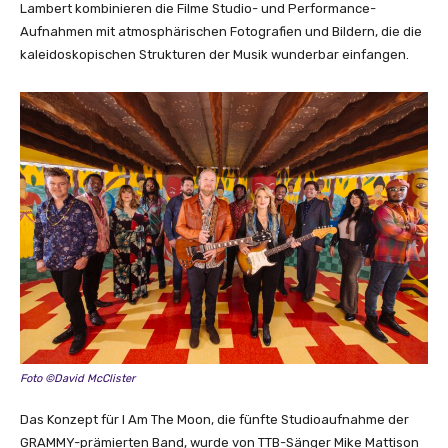
m
Lambert kombinieren die Filme Studio- und Performance-
T
Aufnahmen mit atmosphärischen Fotografien und Bildern, die die
h
kaleidoskopischen Strukturen der Musik wunderbar einfangen.
e
M
o
o
n
(
T
r
a
i
l
e
r
)
Foto ©David McClister
“
v
Das Konzept für I Am The Moon, die fünfte Studioaufnahme der
o
GRAMMY-prämierten Band, wurde von TTB-Sänger Mike Mattison