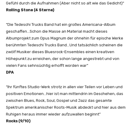
s
Gefühl durch die Aufnahmen (Aber nicht so alt wie das Gedicht)“
B
Rolling Stone (4 Sterne)
a
n
“Die Tedeschi Trucks Band hat ein großes Americana-Album
d
geschaffen…Schon die Masse an Material macht dieses
–
Albumprojekt zum Opus Magnum der ohnehin für epische Werke
I
berühmten Tedeschi Trucks Band…Und tatsächlich scheinen die
A
zwölf Musiker dieses Bluesrock-Ensembles einen kreativen
m
Höhepunkt zu erreichen, der schon lange angestrebt und von
T
vielen Fans sehnsüchtig erhofft worden war”
h
DPA
e
M
“Ihr fünftes Studio-Werk strotz in allen vier Teilen vor Leben und
o
positiven Emotionen…hier ist man mittendrin im Geschehen, das
o
zwischen Blues, Rock, Soul, Gospel und Jazz das gesamte
n
Spektrum amerikanischer Roots-Musik abdeckt und hier aus dem
:
Ruhigen heraus immer wieder aufzuwallen beginnt”
E
Rocks (9/10)
p
i