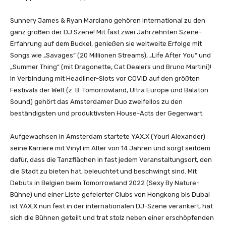
Sunnery James & Ryan Marciano gehören international zu den
ganz großen der DJ Szene! Mit fast zwei Jahrzehnten Szene-
Erfahrung auf dem Buckel, genießen sie weltweite Erfolge mit
Songs wie „Savages“ (20 Millionen Streams), „Life After You“ und
„Summer Thing“ (mit Dragonette, Cat Dealers und Bruno Martini)!
In Verbindung mit Headliner-Slots vor COVID auf den größten
Festivals der Welt (z. B. Tomorrowland, Ultra Europe und Balaton
Sound) gehört das Amsterdamer Duo zweifellos zu den
beständigsten und produktivsten House-Acts der Gegenwart.
Aufgewachsen in Amsterdam startete YAX.X (Youri Alexander)
seine Karriere mit Vinyl im Alter von 14 Jahren und sorgt seitdem
dafür, dass die Tanzflächen in fast jedem Veranstaltungsort, den
die Stadt zu bieten hat, beleuchtet und beschwingt sind. Mit
Debüts in Belgien beim Tomorrowland 2022 (Sexy By Nature-
Bühne) und einer Liste gefeierter Clubs von Hongkong bis Dubai
ist YAX.X nun fest in der internationalen DJ-Szene verankert, hat
sich die Bühnen geteilt und trat stolz neben einer erschöpfenden