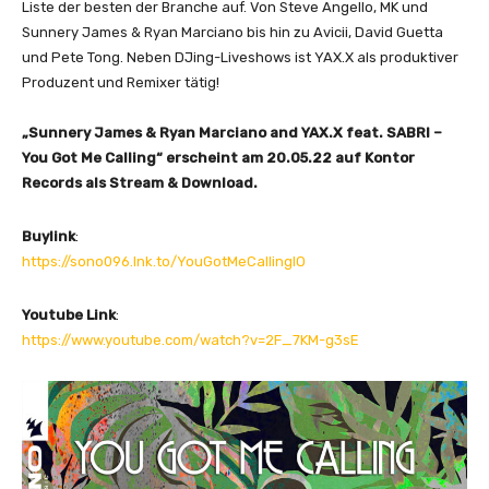
Liste der besten der Branche auf. Von Steve Angello, MK und
Sunnery James & Ryan Marciano bis hin zu Avicii, David Guetta
und Pete Tong. Neben DJing-Liveshows ist YAX.X als produktiver
Produzent und Remixer tätig!
„Sunnery James & Ryan Marciano and YAX.X feat. SABRI –
You Got Me Calling“ erscheint am 20.05.22 auf Kontor
Records als Stream & Download.
Buylink
:
https://sono096.lnk.to/YouGotMeCallingIO
Youtube Link
:
https://www.youtube.com/watch?v=2F_7KM-g3sE