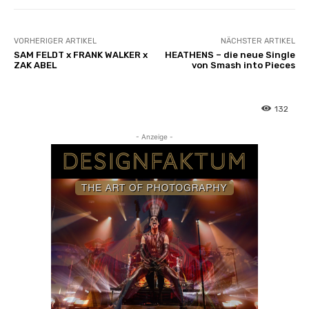
VORHERIGER ARTIKEL
NÄCHSTER ARTIKEL
SAM FELDT x FRANK WALKER x
HEATHENS – die neue Single
ZAK ABEL
von Smash into Pieces
132
- Anzeige -