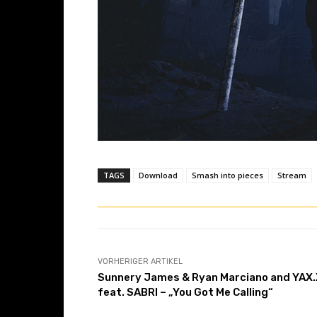
TAGS
Download
Smash into pieces
Stream
VORHERIGER ARTIKEL
Sunnery James & Ryan Marciano and YAX.
feat. SABRI – „You Got Me Calling“