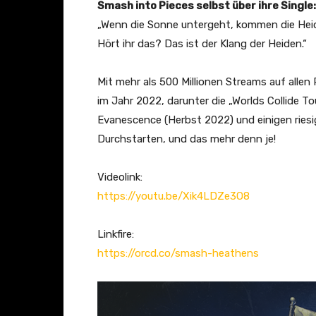
Smash into Pieces selbst über ihre Single:
„Wenn die Sonne untergeht, kommen die Hei
Hört ihr das? Das ist der Klang der Heiden.“
Mit mehr als 500 Millionen Streams auf alle
im Jahr 2022, darunter die „Worlds Collide 
Evanescence (Herbst 2022) und einigen ries
Durchstarten, und das mehr denn je!
Videolink:
https://youtu.be/Xik4LDZe3O8
Linkfire:
https://orcd.co/smash-heathens