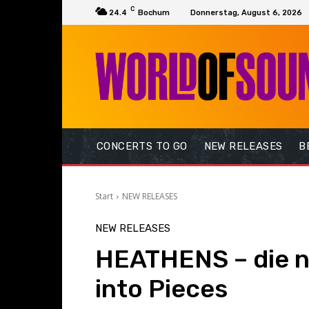
C
24.4
Bochum
Donnerstag, August 6, 2026
CONCERTS TO GO
NEW RELEASES
B
Start
NEW RELEASES
NEW RELEASES
HEATHENS – die n
into Pieces