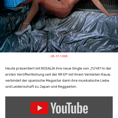
05-17-1 005
Heute präsentiert mit ROSALÍA ihre neue Single von „TUYA“! In der
ersten Veröffentlichung seit der RR EP mit ihrem Verlobten Rauw,
verbindet der spanische Megastar darin ihre musikalische Liebe
und Leidenschaft zu Japan und Reggaeton.
„
R
O
S