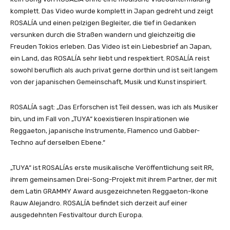
i
komplett. Das Video wurde komplett in Japan gedreht und zeigt
d
ROSALÍA und einen pelzigen Begleiter, die tief in Gedanken
e
versunken durch die Straßen wandern und gleichzeitig die
o
Freuden Tokios erleben. Das Video ist ein Liebesbrief an Japan,
)
ein Land, das ROSALÍA sehr liebt und respektiert. ROSALÍA reist
“
sowohl beruflich als auch privat gerne dorthin und ist seit langem
v
von der japanischen Gemeinschaft, Musik und Kunst inspiriert.
o
n
ROSALÍA sagt: „Das Erforschen ist Teil dessen, was ich als Musiker
Y
bin, und im Fall von „TUYA“ koexistieren Inspirationen wie
o
Reggaeton, japanische Instrumente, Flamenco und Gabber-
u
Techno auf derselben Ebene.“
T
u
„TUYA“ ist ROSALÍAs erste musikalische Veröffentlichung seit RR,
b
ihrem gemeinsamen Drei-Song-Projekt mit ihrem Partner, der mit
e
dem Latin GRAMMY Award ausgezeichneten Reggaeton-Ikone
a
Rauw Alejandro. ROSALÍA befindet sich derzeit auf einer
n
ausgedehnten Festivaltour durch Europa.
z
e