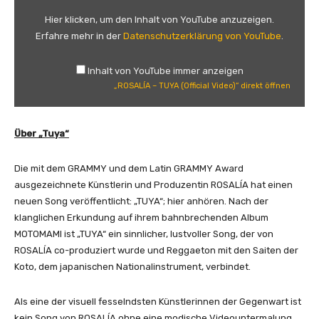
A
Hier klicken, um den Inhalt von YouTube anzuzeigen.
L
Erfahre mehr in der
Datenschutzerklärung von YouTube
.
Í
A
Inhalt von YouTube immer anzeigen
–
„ROSALÍA – TUYA (Official Video)“ direkt öffnen
T
U
Y
Über „Tuya“
A
(
Die mit dem GRAMMY und dem Latin GRAMMY Award
O
ausgezeichnete Künstlerin und Produzentin ROSALÍA hat einen
f
neuen Song veröffentlicht: „TUYA“; hier anhören. Nach der
f
klanglichen Erkundung auf ihrem bahnbrechenden Album
i
MOTOMAMI ist „TUYA“ ein sinnlicher, lustvoller Song, der von
c
ROSALÍA co-produziert wurde und Reggaeton mit den Saiten der
i
Koto, dem japanischen Nationalinstrument, verbindet.
a
l
Als eine der visuell fesselndsten Künstlerinnen der Gegenwart ist
V
kein Song von ROSALÍA ohne eine modische Videountermalung