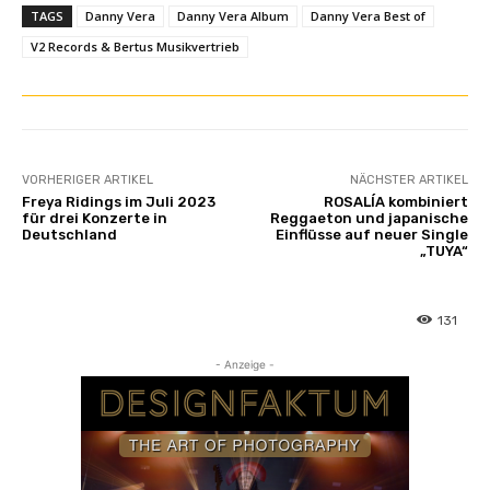
TAGS
Danny Vera
Danny Vera Album
Danny Vera Best of
V2 Records & Bertus Musikvertrieb
VORHERIGER ARTIKEL
NÄCHSTER ARTIKEL
Freya Ridings im Juli 2023
ROSALÍA kombiniert
für drei Konzerte in
Reggaeton und japanische
Deutschland
Einflüsse auf neuer Single
„TUYA“
131
- Anzeige -