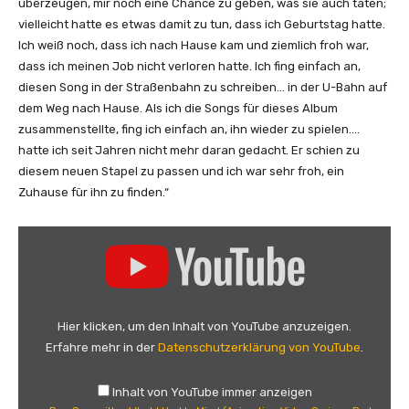
überzeugen, mir noch eine Chance zu geben, was sie auch taten;
n
vielleicht hatte es etwas damit zu tun, dass ich Geburtstag hatte.
i
Ich weiß noch, dass ich nach Hause kam und ziemlich froh war,
m
dass ich meinen Job nicht verloren hatte. Ich fing einfach an,
a
diesen Song in der Straßenbahn zu schreiben… in der U-Bahn auf
t
dem Weg nach Hause. Als ich die Songs für dieses Album
i
zusammenstellte, fing ich einfach an, ihn wieder zu spielen….
o
hatte ich seit Jahren nicht mehr daran gedacht. Er schien zu
n
diesem neuen Stapel zu passen und ich war sehr froh, ein
V
Zuhause für ihn zu finden.“
i
d
„
e
R
o
o
S
n
e
S
Hier klicken, um den Inhalt von YouTube anzuzeigen.
r
e
Erfahre mehr in der
Datenschutzerklärung von YouTube
.
i
x
e
s
Inhalt von YouTube immer anzeigen
s
m