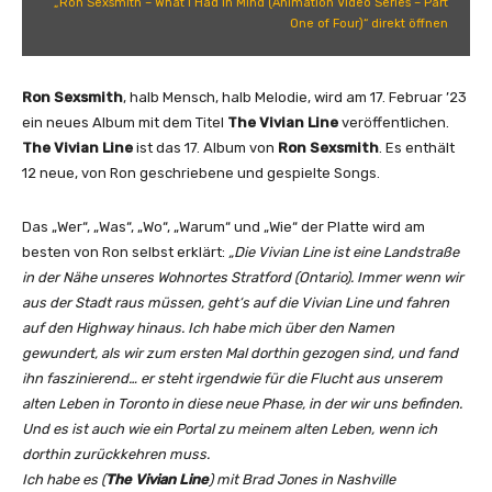
„Ron Sexsmith – What I Had In Mind (Animation Video Series – Part
–
i
One of Four)“ direkt öffnen
P
t
a
h
r
–
Ron Sexsmith
, halb Mensch, halb Melodie, wird am 17. Februar ’23
t
W
ein neues Album mit dem Titel
The Vivian Line
veröffentlichen.
T
h
The Vivian Line
ist das 17. Album von
Ron Sexsmith
. Es enthält
w
a
12 neue, von Ron geschriebene und gespielte Songs.
o
t
o
I
Das „Wer“, „Was“, „Wo“, „Warum“ und „Wie“ der Platte wird am
f
H
besten von Ron selbst erklärt:
„Die Vivian Line ist eine Landstraße
F
a
in der Nähe unseres Wohnortes Stratford (Ontario). Immer wenn wir
o
d
aus der Stadt raus müssen, geht‘s auf die Vivian Line und fahren
u
I
auf den Highway hinaus. Ich habe mich über den Namen
r
n
gewundert, als wir zum ersten Mal dorthin gezogen sind, und fand
)
M
ihn faszinierend… er steht irgendwie für die Flucht aus unserem
“
i
alten Leben in Toronto in diese neue Phase, in der wir uns befinden.
v
n
Und es ist auch wie ein Portal zu meinem alten Leben, wenn ich
o
d
dorthin zurückkehren muss.
n
(
Ich habe es (
The Vivian Line
) mit Brad Jones in Nashville
Y