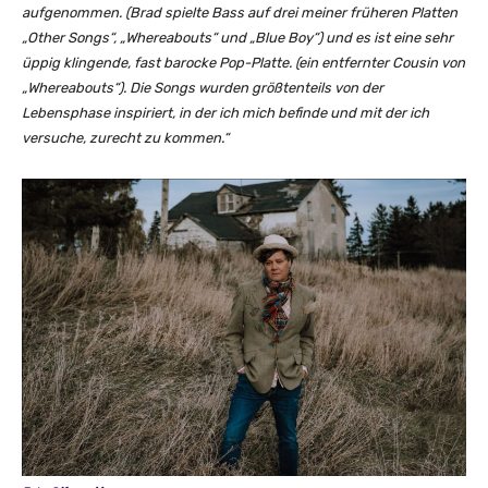
A
aufgenommen. (Brad spielte Bass auf drei meiner früheren Platten
o
n
„Other Songs“, „Whereabouts“ und „Blue Boy“) und es ist eine sehr
u
i
üppig klingende, fast barocke Pop-Platte. (ein entfernter Cousin von
T
m
„Whereabouts“). Die Songs wurden größtenteils von der
u
a
Lebensphase inspiriert, in der ich mich befinde und mit der ich
b
t
versuche, zurecht zu kommen.“
e
i
a
o
n
n
z
V
e
i
i
d
g
e
e
o
n
S
e
r
i
e
s