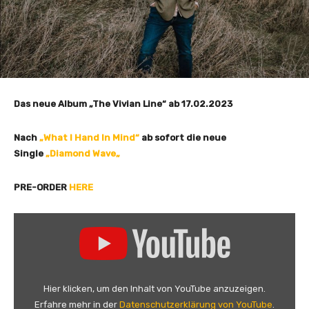
Das neue Album „The Vivian Line“ ab 17.02.2023
Nach
„What I Hand In Mind“
ab sofort die neue
Single
„Diamond Wave
„
PRE-ORDER
HERE
„
R
o
n
S
Hier klicken, um den Inhalt von YouTube anzuzeigen.
e
Erfahre mehr in der
Datenschutzerklärung von YouTube
.