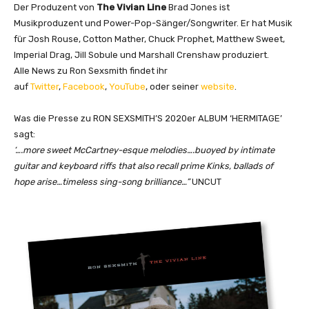
Y
Der Produzent von
The Vivian Line
Brad Jones ist
o
Musikproduzent und Power-Pop-Sänger/Songwriter. Er hat Musik
u
für Josh Rouse, Cotton Mather, Chuck Prophet, Matthew Sweet,
T
Imperial Drag, Jill Sobule und Marshall Crenshaw produziert.
u
Alle News zu Ron Sexsmith findet ihr
b
auf
Twitter
,
Facebook
,
YouTube
, oder seiner
website
.
e
a
Was die Presse zu RON SEXSMITH’S 2020er ALBUM ‘HERMITAGE’
n
sagt:
z
‘….more sweet McCartney-esque melodies….buoyed by intimate
e
guitar and keyboard riffs that also recall prime Kinks, ballads of
i
hope arise…timeless sing-song brilliance…”
UNCUT
g
e
n