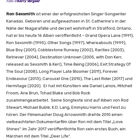
Foto ©
Kerry Vergeer
–
P
Ron Sexsmith
ist einer der erfolgreichsten Singer-Songwriter
a
Kanadas. Geboren und aufgewachsen in St. Catherine’s in der
r
Nähe der Niagarafälle und derzeit wohnhaft in Stratford, Ontario,
t
hat er bis heute 16 Alben veröffentlicht – Grand Opera Lane (1991),
O
Ron Sexsmith (1995), Other Songs (1997), Whereabouts (1999),
n
Blue Boy (2001), Cobblestone Runway (2002), Rarities (2003),
e
Retriever (2004), Destination Unknown (2005, with Don Kerr,
o
released as Sexsmith & Kerr), Time Being (2006), Exit Strategy Of
f
The Soul (2008), Long Player Late Bloomer (2011), Forever
F
Endeavour (2013), Carousel One (2015), The Last Rider (2017) und
o
Hermitage (2020). Er hat mit Künstlern wie Daniel Lanois, Mitchell
u
Froom, Ane Brun, Tchad Blake und Bob Rock
r
zusammengearbeitet. Seine Songtexte sind auf Alben von Rod
)
Stewart, Michael Bublé, K.D. Lang, Emmylou Harris und Feist zu
“
hören. Der Filmemacher Doug Arrowsmith drehte 2010 einen
v
vielbeachteten Dokumentarfilm über Ron mit dem Titel „Love
o
Shines“. Im Jahr 2017 veröffentlichte Ron sein erstes Buch, ein
n
Märchen mit dem Titel „Deer Life“.