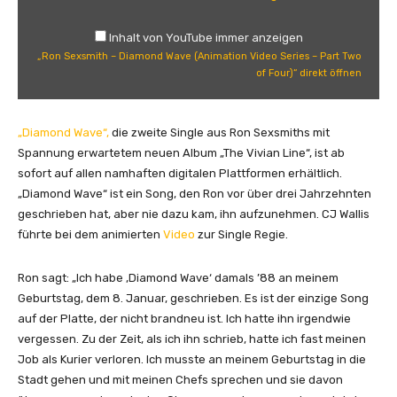
x
s
Inhalt von YouTube immer anzeigen
m
„Ron Sexsmith – Diamond Wave (Animation Video Series – Part Two
i
of Four)“ direkt öffnen
t
h
–
„Diamond Wave“,
die zweite Single aus Ron Sexsmiths mit
D
Spannung erwartetem neuen Album „The Vivian Line“, ist ab
i
sofort auf allen namhaften digitalen Plattformen erhältlich.
a
„Diamond Wave“ ist ein Song, den Ron vor über drei Jahrzehnten
m
geschrieben hat, aber nie dazu kam, ihn aufzunehmen. CJ Wallis
o
führte bei dem animierten
Video
zur Single Regie.
n
d
Ron sagt: „Ich habe ‚Diamond Wave‘ damals ’88 an meinem
W
Geburtstag, dem 8. Januar, geschrieben. Es ist der einzige Song
a
auf der Platte, der nicht brandneu ist. Ich hatte ihn irgendwie
v
vergessen. Zu der Zeit, als ich ihn schrieb, hatte ich fast meinen
e
Job als Kurier verloren. Ich musste an meinem Geburtstag in die
(
Stadt gehen und mit meinen Chefs sprechen und sie davon
A