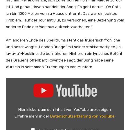
hat man keine Chance, sich zu versöhnen, bis man wieder zurück
n
ist. Und genau davon handelt der Song. Es geht darum: ‚Oh Gott,
z
ich bin 1000 Meilen von zu Hause entfernt‘. Das war ein echtes
e
Problem… auf der Tour mit Blur, zu versuchen, eine Beziehung vom
i
anderen Ende der Welt aus aufrechtzuerhalten.“
g
e
Am anderen Ende des Spektrums steht das trügerisch fröhliche
n
und beschwingte „London Bridge“ mit seiner stakkatoartigen „la-
la-la-la“-Hookline, die bei näherem Hinhören ein lyrisches Gefühl
des Grauens offenbart. Rowntree sagt, der Song habe seine
Wurzeln in seltsamen Erkennungen von Mustern.
„
M
a
k
i
Hier klicken, um den Inhalt von YouTube anzuzeigen.
n
Erfahre mehr in der
Datenschutzerklärung von YouTube
.
g
o