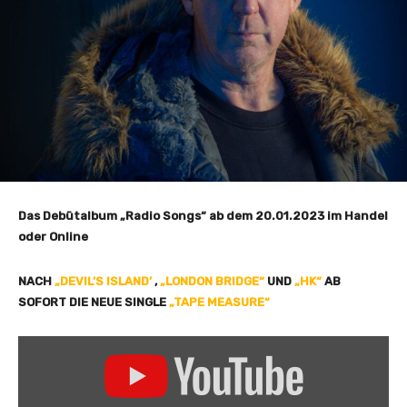
Das Debütalbum „Radio Songs“ ab dem 20.01.2023 im Handel
oder Online
NACH
„DEVIL’S ISLAND’
,
„LONDON BRIDGE“
UND
„HK“
AB
SOFORT DIE NEUE SINGLE
„TAPE MEASURE“
„
D
a