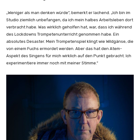
s
I
„Weniger als man denken würde“, bemerkt er lachend. „Ich bin im
s
Studio ziemlich unbefangen, da ich mein halbes Arbeitsleben dort
l
verbracht habe. Was wirklich geholfen hat, war, dass ich während
a
des Lockdowns Trompetenunterricht genommen habe. Ein
n
absolutes Desaster. Mein Trompetenspiel klingt wie Wildgänse, die
d
von einem Fuchs ermordet werden. Aber das hat den Atem-
(
Aspekt des Singens für mich wirklich auf den Punkt gebracht. Ich
O
experimentiere immer noch mit meiner Stimme.“
f
f
i
c
i
a
l
M
u
s