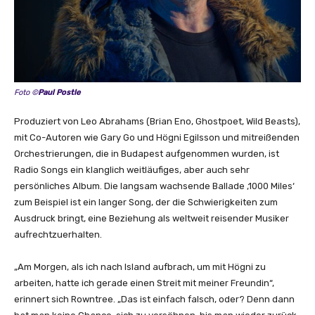
i
c
V
i
d
e
Foto ©
Paul Postle
o
)
Produziert von Leo Abrahams (Brian Eno, Ghostpoet, Wild Beasts),
“
mit Co-Autoren wie Gary Go und Högni Egilsson und mitreißenden
v
Orchestrierungen, die in Budapest aufgenommen wurden, ist
o
Radio Songs ein klanglich weitläufiges, aber auch sehr
n
persönliches Album. Die langsam wachsende Ballade ‚1000 Miles‘
Y
zum Beispiel ist ein langer Song, der die Schwierigkeiten zum
o
Ausdruck bringt, eine Beziehung als weltweit reisender Musiker
u
aufrechtzuerhalten.
T
u
„Am Morgen, als ich nach Island aufbrach, um mit Högni zu
b
arbeiten, hatte ich gerade einen Streit mit meiner Freundin“,
e
erinnert sich Rowntree. „Das ist einfach falsch, oder? Denn dann
a