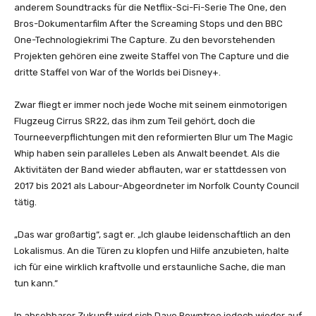
anderem Soundtracks für die Netflix-Sci-Fi-Serie The One, den
Bros-Dokumentarfilm After the Screaming Stops und den BBC
One-Technologiekrimi The Capture. Zu den bevorstehenden
Projekten gehören eine zweite Staffel von The Capture und die
dritte Staffel von War of the Worlds bei Disney+.
Zwar fliegt er immer noch jede Woche mit seinem einmotorigen
Flugzeug Cirrus SR22, das ihm zum Teil gehört, doch die
Tourneeverpflichtungen mit den reformierten Blur um The Magic
Whip haben sein paralleles Leben als Anwalt beendet. Als die
Aktivitäten der Band wieder abflauten, war er stattdessen von
2017 bis 2021 als Labour-Abgeordneter im Norfolk County Council
tätig.
„Das war großartig“, sagt er. „Ich glaube leidenschaftlich an den
Lokalismus. An die Türen zu klopfen und Hilfe anzubieten, halte
ich für eine wirklich kraftvolle und erstaunliche Sache, die man
tun kann.“
In absehbarer Zukunft wird sich Dave Rowntree jedoch wieder auf