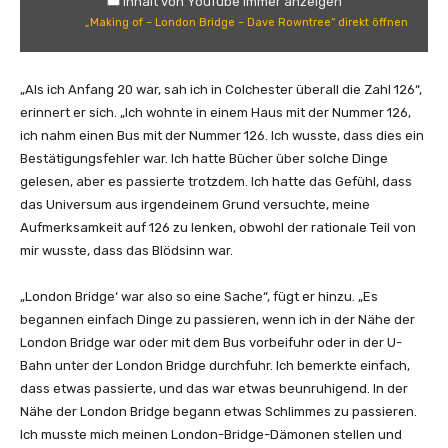
Inhalt von YouTube immer anzeigen
f
„Making of – London Bridge – Dave Rowntree“ direkt öffnen
–
L
o
„Als ich Anfang 20 war, sah ich in Colchester überall die Zahl 126“,
n
erinnert er sich. „Ich wohnte in einem Haus mit der Nummer 126,
d
ich nahm einen Bus mit der Nummer 126. Ich wusste, dass dies ein
o
Bestätigungsfehler war. Ich hatte Bücher über solche Dinge
n
gelesen, aber es passierte trotzdem. Ich hatte das Gefühl, dass
B
das Universum aus irgendeinem Grund versuchte, meine
r
Aufmerksamkeit auf 126 zu lenken, obwohl der rationale Teil von
i
mir wusste, dass das Blödsinn war.
d
g
„London Bridge‘ war also so eine Sache“, fügt er hinzu. „Es
e
begannen einfach Dinge zu passieren, wenn ich in der Nähe der
–
London Bridge war oder mit dem Bus vorbeifuhr oder in der U-
D
Bahn unter der London Bridge durchfuhr. Ich bemerkte einfach,
a
dass etwas passierte, und das war etwas beunruhigend. In der
v
Nähe der London Bridge begann etwas Schlimmes zu passieren.
e
Ich musste mich meinen London-Bridge-Dämonen stellen und