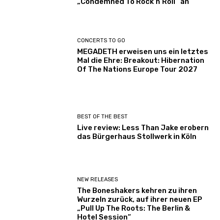
„Condemned To Rock’n’Roll“ an
CONCERTS TO GO
MEGADETH erweisen uns ein letztes
Mal die Ehre: Breakout: Hibernation
Of The Nations Europe Tour 2027
BEST OF THE BEST
Live review: Less Than Jake erobern
das Bürgerhaus Stollwerk in Köln
NEW RELEASES
The Boneshakers kehren zu ihren
Wurzeln zurück, auf ihrer neuen EP
„Pull Up The Roots: The Berlin &
Hotel Session“