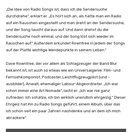
a
„Die Idee von Radio Songs ist, dass ich die Sendersuche
l
durchdrehe“, erklärt er. „Es hört sich an, als hätte man ein Radio
i
auf ein Rauschen eingestellt und man dreht an der Sendersuche,
s
und der Song taucht daraus auf. Und dann drehst du die
e
Sendersuche noch einmal, und der Song löst sich wieder im
r
Rauschen auf.“ Außerdem erkundet Rowntree in jedem der Songs
)
auf der Platte wichtige Wendepunkte in seinem Leben.“
“
v
Dave Rowntree, der vor allem als Schlagzeuger der Band Blur
o
bekannt ist, ist auch so etwas wie ein Universalgenie: Film- und
n
Fernsehkomponist, Podcaster, Leichtflugzeugpilot (und -
Y
ausbilder), Anwalt, ehemaliger Labour-Abgeordneter. „Ich war
o
schon immer eine Art Nomade“, lacht er. „Ich war nie ganz
u
zufrieden. Ich schätze, ich bin wirklich unendlich ehrgeizig.“ Dieser
T
Ehrgeiz hat ihn zu Radio Songs geführt, einem Album, über das
u
ich schon seit ein paar Jahren nachdenke und an dem ich mich
b
abrackere“.
e
a
„