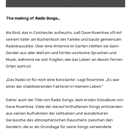
o
t
n
r
Y
e
The making of
Radio Songs…
o
e
u
–
Als Kind, das in Colchester aufwuchs, saß Dave Rowntree oft mit
T
H
seinem Vater am Küchentisch der Familie und baute gemeinsam
u
K
Radiobausätze. Über eine Antenne im Garten stellten sie dann
b
(
Sender aus aller Welt ein und hörten exotische Sprachen und
e
O
Musik, während sie sich fragten, wie das Leben an diesen fernen
a
f
Orten wohl ist.
n
f
z
i
„Das Radio ist für mich eine Konstante“, sagt Rowntree. „Es war
e
c
einer der stabilisierenden Faktoren in meinem Leben.“
i
i
g
a
Daher auch der Titel von Radio Songs, dem ersten Soloalbum von
e
l
Dave Rowntree. Viele der darauf enthaltenen Songs entstanden
n
V
aus seinen Aufnahmen der seltsamen und wunderbaren
i
Geräusche des atmosphärischen Rauschens zwischen den
s
Sendern, die er als Grundlage für seine Songs verwendete.
u