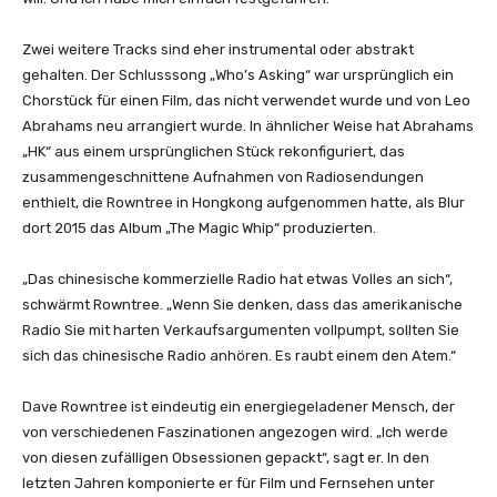
n
z
Zwei weitere Tracks sind eher instrumental oder abstrakt
e
gehalten. Der Schlusssong „Who’s Asking“ war ursprünglich ein
i
Chorstück für einen Film, das nicht verwendet wurde und von Leo
g
Abrahams neu arrangiert wurde. In ähnlicher Weise hat Abrahams
e
„HK“ aus einem ursprünglichen Stück rekonfiguriert, das
n
zusammengeschnittene Aufnahmen von Radiosendungen
enthielt, die Rowntree in Hongkong aufgenommen hatte, als Blur
dort 2015 das Album „The Magic Whip“ produzierten.
„Das chinesische kommerzielle Radio hat etwas Volles an sich“,
schwärmt Rowntree. „Wenn Sie denken, dass das amerikanische
Radio Sie mit harten Verkaufsargumenten vollpumpt, sollten Sie
sich das chinesische Radio anhören. Es raubt einem den Atem.“
Dave Rowntree ist eindeutig ein energiegeladener Mensch, der
von verschiedenen Faszinationen angezogen wird. „Ich werde
von diesen zufälligen Obsessionen gepackt“, sagt er. In den
letzten Jahren komponierte er für Film und Fernsehen unter