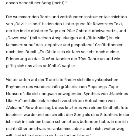
R
davon handelt der Song (lacht).“
o
w
Die wummernden Beats und verträumten Instrumentalschichten
n
von „Devil’s Island“ bilden den Hintergrund für Rowntrees Text,
t
der ihn in die düsteren Tage der 90er Jahre zurückversetzt, und
r
„Downtown“ (mit seinen Anspielungen auf „Bitterville“) ist ein
e
Kommentar auf das „negative und gespaltene“ Großbritannien
e
nach dem Brexit. „Es fühlte sich einfach so sehr nach meiner
“
Erinnerung an das Großbritannien der 70er Jahre an und wie
v
giftig sich das alles anfühlte“, sagt er.
o
n
Weiter unten auf der Trackliste finden sich die synkopischen
Y
Rhythmen des wunderschön grüblerischen Popsongs „Tape
o
Measure“, die sich langsam bewegenden Synthies von „Machines
u
Like Me“ und die elektronisch verstärkten Aufnahmen von
T
„Volcano“. Rowntree sagt, dass letzteres von einem Kindheitsfoto
u
inspiriert wurde und beschreibt den Song als eine Situation, in der
b
ich mich in meinem Leben schon öfters befunden habe, in der ich
e
nicht näher an etwas herankomme, aber auch nicht weiter weg
a
will. Und ich habe mich einfach festgefahren.“