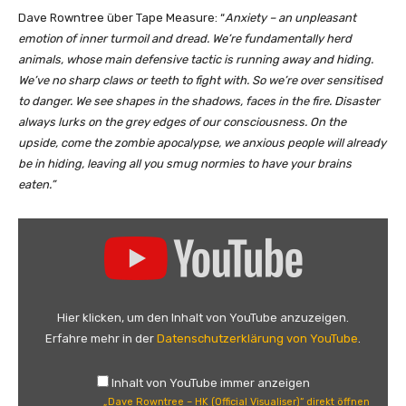
r
Dave Rowntree über Tape Measure: “
Anxiety – an unpleasant
e
emotion of inner turmoil and dread. We’re fundamentally herd
(
animals, whose main defensive tactic is running away and hiding.
O
We’ve no sharp claws or teeth to fight with. So we’re over sensitised
f
to danger. We see shapes in the shadows, faces in the fire. Disaster
f
always lurks on the grey edges of our consciousness. On the
i
upside, come the zombie apocalypse, we anxious people will already
c
be in hiding, leaving all you smug normies to have your brains
i
eaten.”
a
l
„
V
D
i
a
d
v
e
e
Hier klicken, um den Inhalt von YouTube anzuzeigen.
o
R
Erfahre mehr in der
Datenschutzerklärung von YouTube
.
)
o
“
w
Inhalt von YouTube immer anzeigen
v
n
„Dave Rowntree – HK (Official Visualiser)“ direkt öffnen