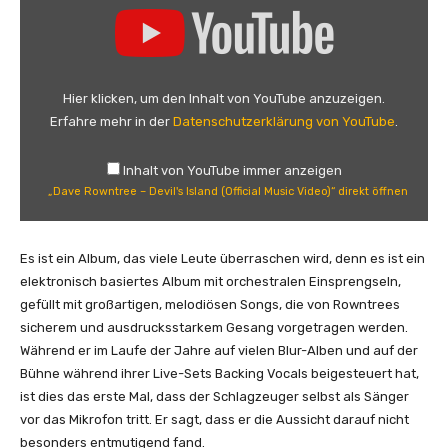
n
D
z
a
e
v
i
e
Hier klicken, um den Inhalt von YouTube anzuzeigen.
g
R
Erfahre mehr in der
Datenschutzerklärung von YouTube
.
e
o
n
w
Inhalt von YouTube immer anzeigen
n
„Dave Rowntree – Devil's Island (Official Music Video)“ direkt öffnen
t
r
e
Es ist ein Album, das viele Leute überraschen wird, denn es ist ein
e
elektronisch basiertes Album mit orchestralen Einsprengseln,
–
gefüllt mit großartigen, melodiösen Songs, die von Rowntrees
D
sicherem und ausdrucksstarkem Gesang vorgetragen werden.
e
Während er im Laufe der Jahre auf vielen Blur-Alben und auf der
v
Bühne während ihrer Live-Sets Backing Vocals beigesteuert hat,
i
ist dies das erste Mal, dass der Schlagzeuger selbst als Sänger
l
vor das Mikrofon tritt. Er sagt, dass er die Aussicht darauf nicht
'
besonders entmutigend fand.