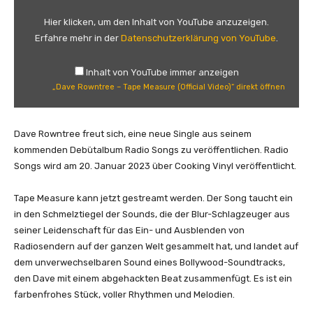
v
e
Hier klicken, um den Inhalt von YouTube anzuzeigen.
R
Erfahre mehr in der
Datenschutzerklärung von YouTube
.
o
w
Inhalt von YouTube immer anzeigen
n
„Dave Rowntree – Tape Measure (Official Video)“ direkt öffnen
t
r
e
Dave Rowntree freut sich, eine neue Single aus seinem
e
kommenden Debütalbum Radio Songs zu veröffentlichen. Radio
–
Songs wird am 20. Januar 2023 über Cooking Vinyl veröffentlicht.
T
a
Tape Measure kann jetzt gestreamt werden. Der Song taucht ein
p
in den Schmelztiegel der Sounds, die der Blur-Schlagzeuger aus
e
seiner Leidenschaft für das Ein- und Ausblenden von
M
Radiosendern auf der ganzen Welt gesammelt hat, und landet auf
e
dem unverwechselbaren Sound eines Bollywood-Soundtracks,
a
den Dave mit einem abgehackten Beat zusammenfügt. Es ist ein
s
farbenfrohes Stück, voller Rhythmen und Melodien.
u