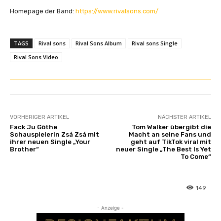
Homepage der Band:
https://www.rivalsons.com/
TAGS
Rival sons
Rival Sons Album
Rival sons Single
Rival Sons Video
VORHERIGER ARTIKEL
NÄCHSTER ARTIKEL
Fack Ju Göthe
Tom Walker übergibt die
Schauspielerin Zsá Zsá mit
Macht an seine Fans und
ihrer neuen Single „Your
geht auf TikTok viral mit
Brother“
neuer Single „The Best Is Yet
To Come“
149
- Anzeige -