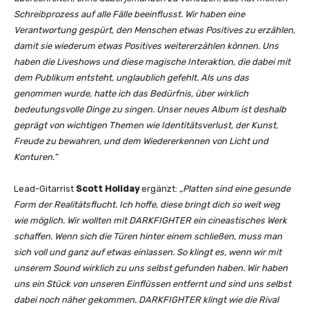
“
Schreibprozess auf alle Fälle beeinflusst. Wir haben eine
v
Verantwortung gespürt, den Menschen etwas Positives zu erzählen,
o
damit sie wiederum etwas Positives weitererzählen können. Uns
n
haben die Liveshows und diese magische Interaktion, die dabei mit
Y
dem Publikum entsteht, unglaublich gefehlt. Als uns das
o
genommen wurde, hatte ich das Bedürfnis, über wirklich
u
bedeutungsvolle Dinge zu singen. Unser neues Album ist deshalb
T
geprägt von wichtigen Themen wie Identitätsverlust, der Kunst,
u
Freude zu bewahren, und dem Wiedererkennen von Licht und
b
Konturen.“
e
a
Lead-Gitarrist
Scott Holiday
ergänzt:
„Platten sind eine gesunde
n
Form der Realitätsflucht. Ich hoffe, diese bringt dich so weit weg
z
wie möglich. Wir wollten mit DARKFIGHTER ein cineastisches Werk
e
schaffen. Wenn sich die Türen hinter einem schließen, muss man
i
sich voll und ganz auf etwas einlassen. So klingt es, wenn wir mit
g
unserem Sound wirklich zu uns selbst gefunden haben. Wir haben
e
uns ein Stück von unseren Einflüssen entfernt und sind uns selbst
n
dabei noch näher gekommen. DARKFIGHTER klingt wie die Rival