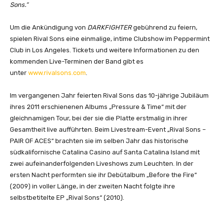
Sons.“
Um die Ankündigung von
DARKFIGHTER
gebührend zu feiern,
spielen Rival Sons eine einmalige, intime Clubshow im Peppermint
Club in Los Angeles. Tickets und weitere Informationen zu den
kommenden Live-Terminen der Band gibt es
unter
www.rivalsons.com
.
Im vergangenen Jahr feierten Rival Sons das 10-jährige Jubiläum
ihres 2011 erschienenen Albums „Pressure & Time“ mit der
gleichnamigen Tour, bei der sie die Platte erstmalig in ihrer
Gesamtheit live aufführten. Beim Livestream-Event „Rival Sons –
PAIR OF ACES“ brachten sie im selben Jahr das historische
südkalifornische Catalina Casino auf Santa Catalina Island mit
zwei aufeinanderfolgenden Liveshows zum Leuchten. In der
ersten Nacht performten sie ihr Debütalbum „Before the Fire“
(2009) in voller Länge, in der zweiten Nacht folgte ihre
selbstbetitelte EP „Rival Sons“ (2010).