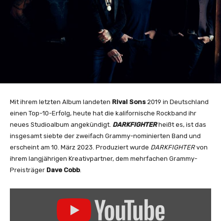
Mit ihrem letzten Album landeten
Rival Sons
2019 in Deutschland
einen Top-10-Erfolg, heute hat die kalifornische Rockband ihr
neues Studioalbum angekündigt.
DARKFIGHTER
heißt es, ist das
insgesamt siebte der zweifach Grammy-nominierten Band und
erscheint am 10. März 2023. Produziert wurde
DARKFIGHTER
von
ihrem langjährigen Kreativpartner, dem mehrfachen Grammy-
Preisträger
Dave Cobb
.
„
R
i