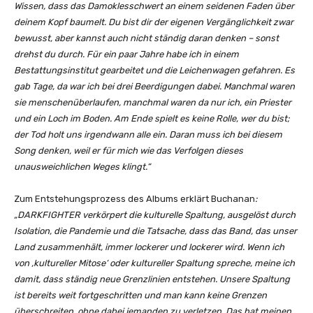
T
Wissen, dass das Damoklesschwert an einem seidenen Faden über
o
deinem Kopf baumelt. Du bist dir der eigenen Vergänglichkeit zwar
D
bewusst, aber kannst auch nicht ständig daran denken – sonst
i
drehst du durch. Für ein paar Jahre habe ich in einem
e
Bestattungsinstitut gearbeitet und die Leichenwagen gefahren. Es
[
gab Tage, da war ich bei drei Beerdigungen dabei. Manchmal waren
O
sie menschenüberlaufen, manchmal waren da nur ich, ein Priester
f
und ein Loch im Boden. Am Ende spielt es keine Rolle, wer du bist;
f
der Tod holt uns irgendwann alle ein. Daran muss ich bei diesem
i
Song denken, weil er für mich wie das Verfolgen dieses
c
unausweichlichen Weges klingt.“
i
a
Zum Entstehungsprozess des Albums erklärt Buchanan
:
l
„DARKFIGHTER verkörpert die kulturelle Spaltung, ausgelöst durch
V
Isolation, die Pandemie und die Tatsache, dass das Band, das unser
i
Land zusammenhält, immer lockerer und lockerer wird. Wenn ich
d
von ‚kultureller Mitose‘ oder kultureller Spaltung spreche, meine ich
e
damit, dass ständig neue Grenzlinien entstehen. Unsere Spaltung
o
ist bereits weit fortgeschritten und man kann keine Grenzen
]
überschreiten, ohne dabei jemanden zu verletzen. Das hat meinen