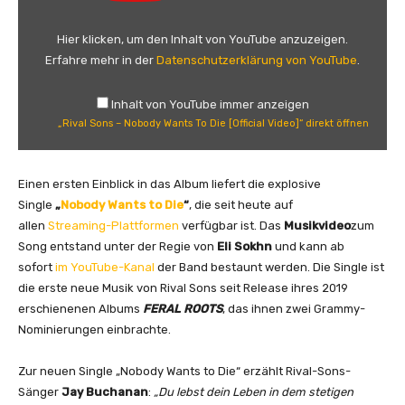
v
a
Hier klicken, um den Inhalt von YouTube anzuzeigen.
l
Erfahre mehr in der
Datenschutzerklärung von YouTube
.
S
o
Inhalt von YouTube immer anzeigen
n
„Rival Sons – Nobody Wants To Die [Official Video]“ direkt öffnen
s
–
N
Einen ersten Einblick in das Album liefert die explosive
o
Single
„
Nobody Wants to Die
“
, die seit heute auf
b
allen
Streaming-Plattformen
verfügbar ist. Das
Musikvideo
zum
o
Song entstand unter der Regie von
Eli Sokhn
und kann ab
d
sofort
im YouTube-Kanal
der Band bestaunt werden. Die Single ist
y
die erste neue Musik von Rival Sons seit Release ihres 2019
W
erschienenen Albums
FERAL ROOTS
, das ihnen zwei Grammy-
a
Nominierungen einbrachte.
n
t
Zur neuen Single „Nobody Wants to Die“ erzählt Rival-Sons-
s
Sänger
Jay Buchanan
:
„Du lebst dein Leben in dem stetigen