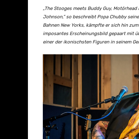
o
„The Stooges meets Buddy Guy, Motörhead 
n
Johnson,” so beschreibt Popa Chubby seinen
Y
Bahnen New Yorks, kämpfte er sich hin zum 
o
imposantes Erscheinungsbild gepaart mit 
u
einer der ikonischsten Figuren in seinem Ge
T
u
b
e
a
n
z
e
i
g
e
n