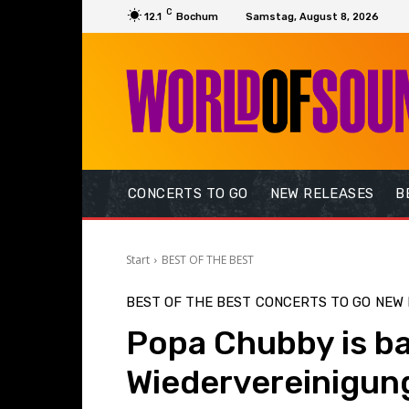
C
12.1
Bochum
Samstag, August 8, 2026
CONCERTS TO GO
NEW RELEASES
B
Start
BEST OF THE BEST
BEST OF THE BEST
CONCERTS TO GO
NEW 
Popa Chubby is ba
Wiedervereinigung