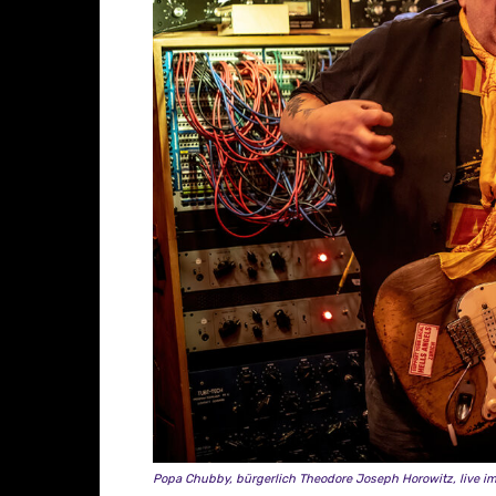
✪
M
O
T
O
R
C
Y
C
L
E
M
A
M
A
“
Popa Chubby, bürgerlich Theodore Joseph Horowitz, live im
v