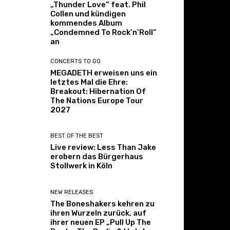
„Thunder Love“ feat. Phil
Collen und kündigen
kommendes Album
„Condemned To Rock’n’Roll“
an
CONCERTS TO GO
MEGADETH erweisen uns ein
letztes Mal die Ehre:
Breakout: Hibernation Of
The Nations Europe Tour
2027
BEST OF THE BEST
Live review: Less Than Jake
erobern das Bürgerhaus
Stollwerk in Köln
NEW RELEASES
The Boneshakers kehren zu
ihren Wurzeln zurück, auf
ihrer neuen EP „Pull Up The