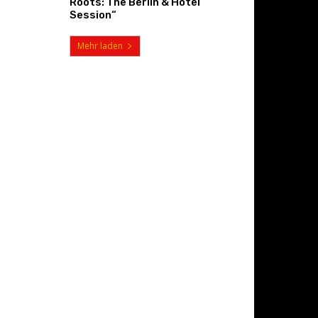
Roots: The Berlin & Hotel
Session“
Mehr laden