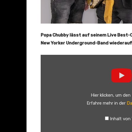
Popa Chubby lässt auf seinem Live Best-Of
New Yorker Underground-Band wiederauf
„
P
O
P
A
Hier klicken, um den
C
Erfahre mehr in der
Da
H
U
Inhalt von
B
B