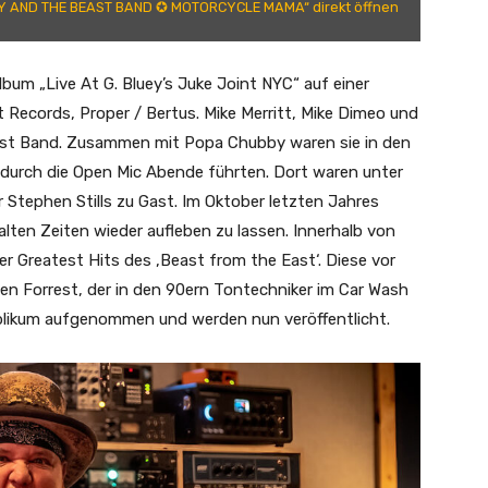
 AND THE BEAST BAND ✪ MOTORCYCLE MAMA“ direkt öffnen
bum „Live At G. Bluey’s Juke Joint NYC“ auf einer
Records, Proper / Bertus. Mike Merritt, Mike Dimeo und
Beast Band. Zusammen mit Popa Chubby waren sie in den
 durch die Open Mic Abende führten. Dort waren unter
 Stephen Stills zu Gast. Im Oktober letzten Jahres
alten Zeiten wieder aufleben zu lassen. Innerhalb von
er Greatest Hits des ‚Beast from the East‘. Diese vor
en Forrest, der in den 90ern Tontechniker im Car Wash
Publikum aufgenommen und werden nun veröffentlicht.