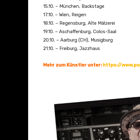
15.10. – München, Backstage
17.10. – Wien, Reigen
18.10. – Regensburg, Alte Mälzerei
19.10. – Aschaffenburg, Colos-Saal
20.10. – Aarburg (CH), Musigburg
21.10. – Freiburg, Jazzhaus
Mehr zum Künstler unter:
https://www.p