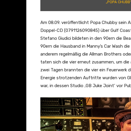
„POPA CHUBBY
Y
A
N
Am 08.09. veröffentlicht Popa Chubby sein Al
D
Doppel-CD (0791126090845) über Gulf Coast 
T
Stefano Giudici bildeten in den 90ern die 
H
90ern die Hausband in Manny’s Car Wash die
E
anderem regelmäßig die Allman Brothers oder
B
taten sich die vier erneut zusammen, um die 
E
zwei Tagen brannten die vier ein Feuerwerk d
A
Energie strotzenden Auftritte wurden von Gl
S
war, in dessen Studio ‚GB Juke Joint‘ vor 
T
B
A
N
D