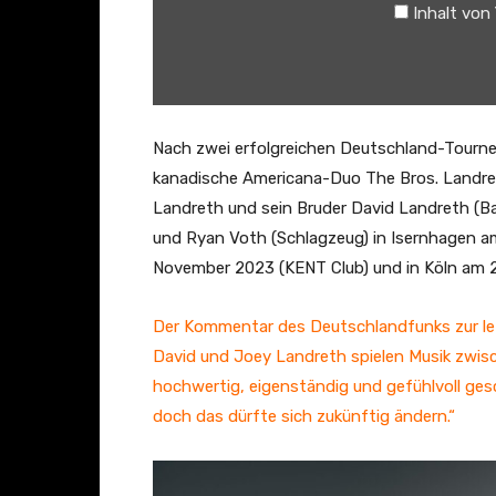
Inhalt von
.
L
a
n
d
Nach zwei erfolgreichen Deutschland-Tourn
r
kanadische Americana-Duo The Bros. Landreth
e
Landreth und sein Bruder David Landreth (Bas
t
und Ryan Voth (Schlagzeug) in Isernhagen a
h
November 2023 (KENT Club) und in Köln am 2
•
M
Der Kommentar des Deutschlandfunks zur let
a
David und Joey Landreth spielen Musik zwis
d
hochwertig, eigenständig und gefühlvoll gesc
e
doch das dürfte sich zukünftig ändern.“
U
p