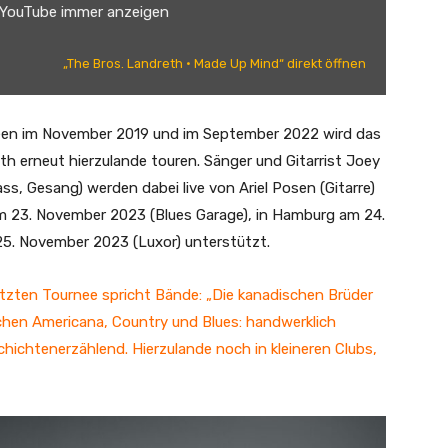
 YouTube immer anzeigen
„The Bros. Landreth • Made Up Mind“ direkt öffnen
een im November 2019 und im September 2022 wird das
 erneut hierzulande touren. Sänger und Gitarrist Joey
s, Gesang) werden dabei live von Ariel Posen (Gitarre)
m 23. November 2023 (Blues Garage), in Hamburg am 24.
5. November 2023 (Luxor) unterstützt.
zten Tournee spricht Bände: „Die kanadischen Brüder
chen Americana, Country und Blues: handwerklich
hichtenerzählend. Hierzulande noch in kleineren Clubs,