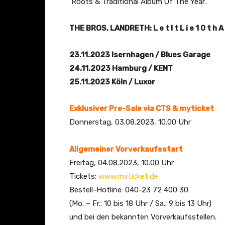
‘Roots & Traditional Album Of The Year’.
THE BROS. LANDRETH: L e t I t L i e 1 0 t h A n 
23.11.2023 Isernhagen / Blues Garage
24.11.2023 Hamburg / KENT
25.11.2023 Köln / Luxor
Exklusiver Pre-Sale via CTS & myticket
Donnerstag, 03.08.2023, 10.00 Uhr
Allgemeiner Vorverkaufsstart
Freitag, 04.08.2023, 10.00 Uhr
Tickets:
www.myticket.de
Bestell-Hotline: 040-23 72 400 30
(Mo. – Fr.: 10 bis 18 Uhr / Sa.: 9 bis 13 Uhr)
und bei den bekannten Vorverkaufsstellen.