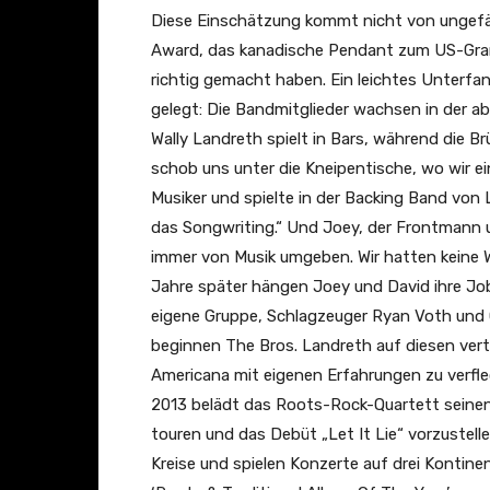
z
Diese Einschätzung kommt nicht von ungefä
e
Award, das kanadische Pendant zum US-Gramm
i
richtig gemacht haben. Ein leichtes Unterfa
g
gelegt: Die Bandmitglieder wachsen in der a
e
Wally Landreth spielt in Bars, während die 
n
schob uns unter die Kneipentische, wo wir ein
Musiker und spielte in der Backing Band von
das Songwriting.“ Und Joey, der Frontmann u
immer von Musik umgeben. Wir hatten keine W
Jahre später hängen Joey und David ihre Job
eigene Gruppe, Schlagzeuger Ryan Voth und 
beginnen The Bros. Landreth auf diesen ver
Americana mit eigenen Erfahrungen zu verfle
2013 belädt das Roots-Rock-Quartett seine
touren und das Debüt „Let It Lie“ vorzustelle
Kreise und spielen Konzerte auf drei Kontine