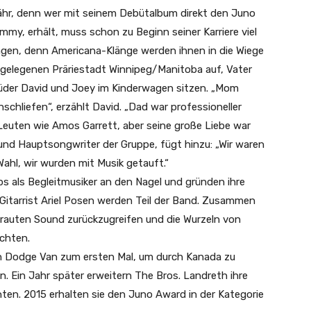
hr, denn wer mit seinem Debütalbum direkt den Juno
y, erhält, muss schon zu Beginn seiner Karriere viel
ngen, denn Americana-Klänge werden ihnen in die Wiege
bgelegenen Präriestadt Winnipeg/Manitoba auf, Vater
Brüder David und Joey im Kinderwagen sitzen. „Mom
schliefen“, erzählt David. „Dad war professioneller
 Leuten wie Amos Garrett, aber seine große Liebe war
nd Hauptsongwriter der Gruppe, fügt hinzu: „Wir waren
ahl, wir wurden mit Musik getauft.“
s als Begleitmusiker an den Nagel und gründen ihre
Gitarrist Ariel Posen werden Teil der Band. Zusammen
trauten Sound zurückzugreifen und die Wurzeln von
chten.
n Dodge Van zum ersten Mal, um durch Kanada zu
n. Ein Jahr später erweitern The Bros. Landreth ihre
nten. 2015 erhalten sie den Juno Award in der Kategorie