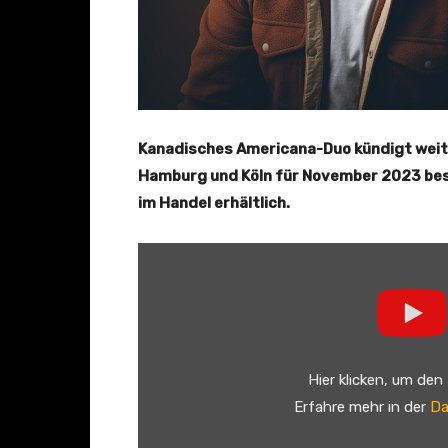
Kanadisches Americana-Duo kündigt weite
Hamburg und Köln für November 2023 best
im Handel erhältlich.
„
T
h
e
B
Hier klicken, um den
r
Erfahre mehr in der
Da
o
s