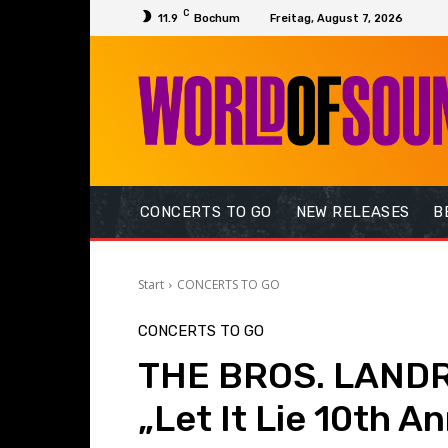
C
11.9
Bochum
Freitag, August 7, 2026
CONCERTS TO GO
NEW RELEASES
B
Start
CONCERTS TO GO
CONCERTS TO GO
THE BROS. LAND
„Let It Lie 10th A