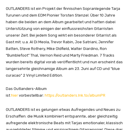
OUTLANDERS ist ein Projekt der finnischen Sopranlegende Tarja
Turunen und dem EDM Pionier Torsten Stenzel. Über 10 Jahre
haben die beiden an dem Album gearbeitet und hatten dabei
Unterstützung von einigen der einflussreichsten Gitarristen
unserer Zeit. Bei jedem Song wirkt ein besonderer Gitarrist als
Gast mit: u.a. Al Di Meola, Trevor Rabin, Joe Satriani, Jennifer
Batten, Steve Rothery, Mike Oldfield, Walter Giardino, Ron
“Bumblefoot” Thal, Vernon Reid und Marty Friedman. 7 Tracks
wurden bereits digital vorab veröffentlicht und nun erscheint das
langersehnte gleichnamige Album am 23. Juni auf CD und “blue
curacao” 2 Vinyl Limited Edition.
Das Outlanders-Album
ist
hier
vorbestellbar:
https://outlanders.lnk.to/albumPR
OUTLANDERS ist es gelungen etwas Aufregendes und Neues zu
Erschaffen: die Musik kombiniert entspannte, aber gleichzeitig
aufregende elektronische Beats mit Tarjas emotionaler, klassisch
ausgebildeter Stimme und einzigartigem Gitarrenspiel. Diese drei