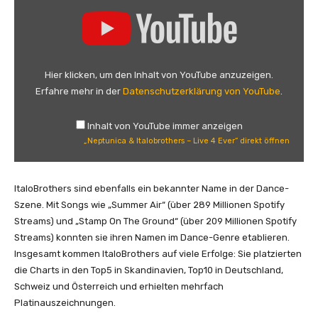
„
N
e
p
t
Hier klicken, um den Inhalt von YouTube anzuzeigen.
u
Erfahre mehr in der
Datenschutzerklärung von YouTube
.
n
i
Inhalt von YouTube immer anzeigen
c
„Neptunica & Italobrothers – Live 4 Ever“ direkt öffnen
a
&
I
ItaloBrothers sind ebenfalls ein bekannter Name in der Dance-
t
Szene. Mit Songs wie „Summer Air“ (über 289 Millionen Spotify
a
Streams) und „Stamp On The Ground“ (über 209 Millionen Spotify
l
Streams) konnten sie ihren Namen im Dance-Genre etablieren.
o
Insgesamt kommen ItaloBrothers auf viele Erfolge: Sie platzierten
b
die Charts in den Top5 in Skandinavien, Top10 in Deutschland,
r
Schweiz und Österreich und erhielten mehrfach
o
Platinauszeichnungen.
t