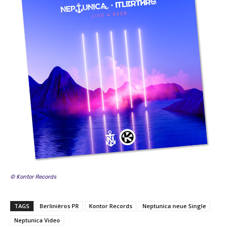
o
u
T
u
b
e
a
n
z
e
i
g
e
n
© Kontor Records
TAGS
Berlinièros PR
Kontor Records
Neptunica neue Single
Neptunica Video