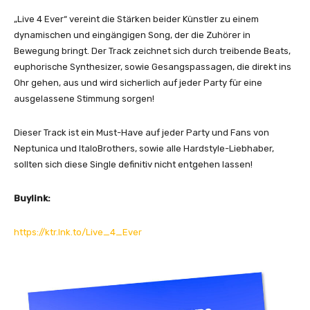
h
„Live 4 Ever“ vereint die Stärken beider Künstler zu einem
e
dynamischen und eingängigen Song, der die Zuhörer in
r
Bewegung bringt. Der Track zeichnet sich durch treibende Beats,
s
euphorische Synthesizer, sowie Gesangspassagen, die direkt ins
–
Ohr gehen, aus und wird sicherlich auf jeder Party für eine
L
ausgelassene Stimmung sorgen!
i
v
Dieser Track ist ein Must-Have auf jeder Party und Fans von
e
Neptunica und ItaloBrothers, sowie alle Hardstyle-Liebhaber,
4
sollten sich diese Single definitiv nicht entgehen lassen!
E
v
Buylink:
e
r
https://ktr.lnk.to/Live_4_Ever
“
v
o
n
Y