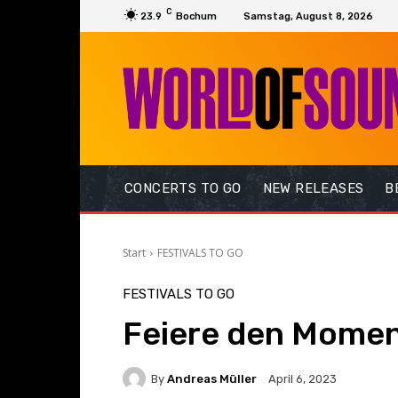
C
23.9
Bochum
Samstag, August 8, 2026
CONCERTS TO GO
NEW RELEASES
B
Start
FESTIVALS TO GO
FESTIVALS TO GO
Feiere den Mome
By
Andreas Müller
April 6, 2023