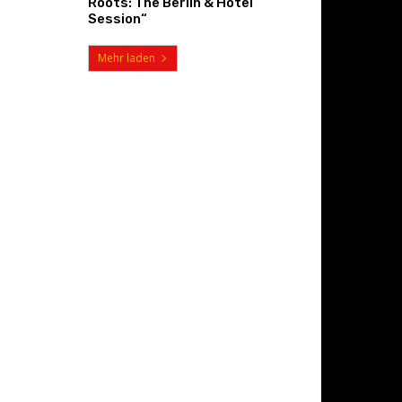
Roots: The Berlin & Hotel
Session“
Mehr laden