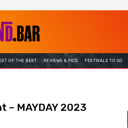
EST OF THE BEST
REVIEWS & PICS
FESTIVALS TO GO
nt – MAYDAY 2023