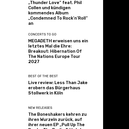
„Thunder Love“ feat. Phil
Collen und kündigen
kommendes Album
„Condemned To Rock’n’Roll“
an
CONCERTS TO GO
MEGADETH erweisen uns ein
letztes Mal die Ehre:
Breakout: Hibernation Of
The Nations Europe Tour
2027
BEST OF THE BEST
Live review: Less Than Jake
erobern das Bürgerhaus
Stollwerk in Köln
NEW RELEASES
The Boneshakers kehren zu
ihren Wurzeln zurück, auf
ihrer neuen EP „Pull Up The