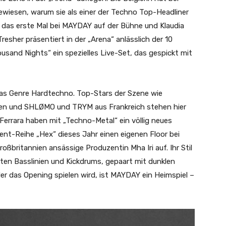
iesen, warum sie als einer der Techno Top-Headliner
5 das erste Mal bei MAYDAY auf der Bühne und Klaudia
resher präsentiert in der „Arena“ anlässlich der 10
usand Nights“ ein spezielles Live-Set, das gespickt mit
 das Genre Hardtechno. Top-Stars der Szene wie
alien und SHLØMO und TRYM aus Frankreich stehen hier
Ferrara haben mit „Techno-Metal“ ein völlig neues
ent-Reihe „Hex“ dieses Jahr einen eigenen Floor bei
oßbritannien ansässige Produzentin Mha Iri auf. Ihr Stil
rten Basslinien und Kickdrums, gepaart mit dunklen
er das Opening spielen wird, ist MAYDAY ein Heimspiel –