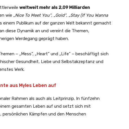
ttlerweile
weltweit mehr als 2,09 Milliarden
gen wie
„Nice To Meet You“
,
„Gold“
,
„Stay (If You Wanna
les einem Publikum auf der ganzen Welt bekannt gemacht
an diese Dynamik an und vereint die Themen,
sherigen Werdegang geprägt haben.
hemen – „Mess“, „Heart“ und „Life“ – beschäftigt sich
ychischer Gesundheit, Liebe und Selbstakzeptanz und
fenstes Werk.
nte aus Myles Leben auf
naler Rahmen als auch als Leitprinzip. In fünfzehn
einem gesamten Leben auf und setzt sich mit
en, persönlichen Kämpfen und den Menschen