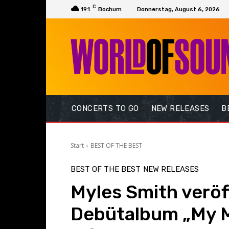
C
19.1
Bochum
Donnerstag, August 6, 2026
CONCERTS TO GO
NEW RELEASES
B
Start
BEST OF THE BEST
BEST OF THE BEST
NEW RELEASES
Myles Smith veröf
Debütalbum „My M