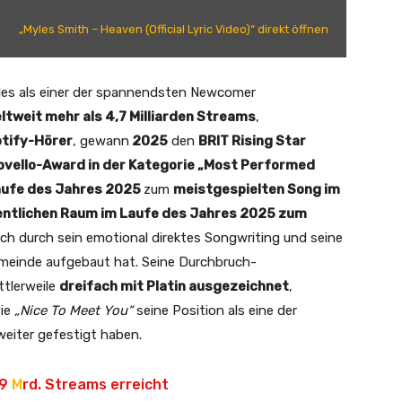
„Myles Smith – Heaven (Official Lyric Video)“ direkt öffnen
les als einer der spannendsten Newcomer
ltweit mehr als 4,7 Milliarden Streams
,
otify-Hörer
, gewann
2025
den
BRIT Rising Star
ovello-Award in der Kategorie „Most Performed
aufe des Jahres 2025
zum
meistgespielten Song im
ffentlichen Raum im Laufe des Jahres 2025 zum
ch durch sein emotional direktes Songwriting und seine
gemeinde aufgebaut hat. Seine Durchbruch-
ttlerweile
dreifach mit Platin ausgezeichnet
,
wie
„Nice To Meet You“
seine Position als eine der
eiter gefestigt haben.
09
M
rd. Streams erreicht