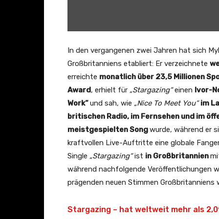
t
h
–
H
In den vergangenen zwei Jahren hat sich My
e
Großbritanniens etabliert: Er verzeichnete
we
a
erreichte
monatlich über 23,5 Millionen Sp
v
Award
, erhielt für
„Stargazing“
einen
Ivor-N
e
Work“
und sah, wie
„Nice To Meet You“
im L
n
britischen Radio, im Fernsehen und im ö
(
meistgespielten Song
wurde, während er si
O
kraftvollen Live-Auftritte eine globale Fan
f
Single
„Stargazing“
ist
in Großbritannien
mi
f
während nachfolgende Veröffentlichungen 
i
prägenden neuen Stimmen Großbritanniens w
c
i
Stargazing – hat weltweit mehr als 2,