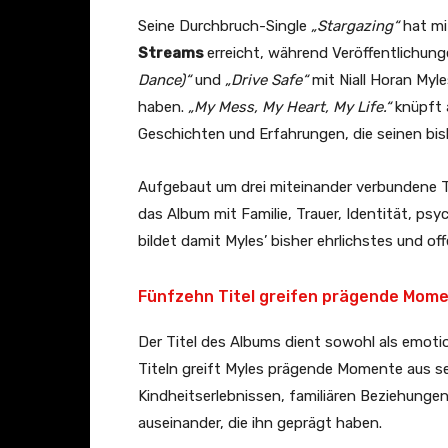
a
Seine Durchbruch-Single
„Stargazing“
hat mi
l
Streams
erreicht, während Veröffentlichun
L
Dance)“
und
„Drive Safe“
mit Niall Horan My
y
haben.
„My Mess, My Heart, My Life.“
knüpft 
r
Geschichten und Erfahrungen, die seinen bi
i
c
Aufgebaut um drei miteinander verbundene T
V
das Album mit Familie, Trauer, Identität, ps
i
bildet damit Myles’ bisher ehrlichstes und of
d
e
Fünfzehn Titel greifen prägende Mome
o
)
Der Titel des Albums dient sowohl als emotio
“
Titeln greift Myles prägende Momente aus s
v
Kindheitserlebnissen, familiären Beziehung
o
auseinander, die ihn geprägt haben.
n