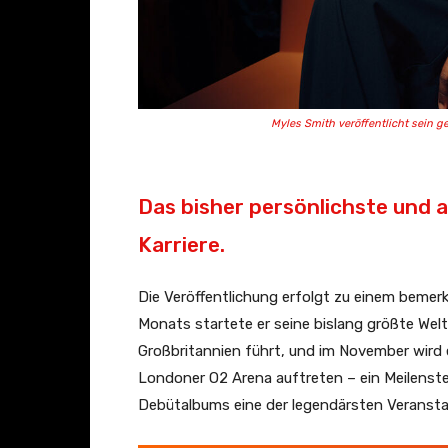
Myles Smith veröffentlicht sein g
Das bisher persönlichste und a
Karriere.
Die Veröffentlichung erfolgt zu einem beme
Monats startete er seine bislang größte Wel
Großbritannien führt, und im November wird e
Londoner O2 Arena auftreten – ein Meilenstei
Debütalbums eine der legendärsten Veransta