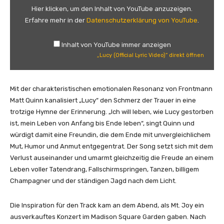
y
Hier klicken, um den Inhalt von YouTube anzuzeigen.
(
Erfahre mehr in der
Datenschutzerklärung von YouTube
.
O
f
Inhalt von YouTube immer anzeigen
f
„Lucy (Official Lyric Video)“ direkt öffnen
i
c
i
Mit der charakteristischen emotionalen Resonanz von Frontmann
a
Matt Quinn kanalisiert „Lucy“ den Schmerz der Trauer in eine
l
trotzige Hymne der Erinnerung. „Ich will leben, wie Lucy gestorben
L
ist, mein Leben von Anfang bis Ende leben“, singt Quinn und
y
würdigt damit eine Freundin, die dem Ende mit unvergleichlichem
r
Mut, Humor und Anmut entgegentrat. Der Song setzt sich mit dem
i
Verlust auseinander und umarmt gleichzeitig die Freude an einem
c
Leben voller Tatendrang, Fallschirmspringen, Tanzen, billigem
V
Champagner und der ständigen Jagd nach dem Licht.
i
d
Die Inspiration für den Track kam an dem Abend, als Mt. Joy ein
e
ausverkauftes Konzert im Madison Square Garden gaben. Nach
o