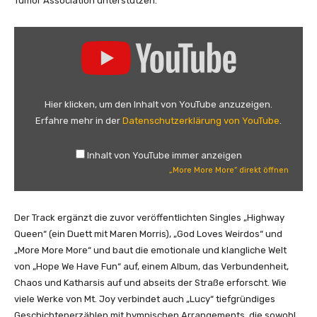
Tumor Association unterstützen.
n
„
M
o
r
e
Hier klicken, um den Inhalt von YouTube anzuzeigen.
M
Erfahre mehr in der
Datenschutzerklärung von YouTube
.
o
r
Inhalt von YouTube immer anzeigen
e
„More More More“ direkt öffnen
M
o
r
Der Track ergänzt die zuvor veröffentlichten Singles „Highway
e
Queen“ (ein Duett mit Maren Morris), „God Loves Weirdos“ und
“
„More More More“ und baut die emotionale und klangliche Welt
v
von „Hope We Have Fun“ auf, einem Album, das Verbundenheit,
o
Chaos und Katharsis auf und abseits der Straße erforscht. Wie
n
viele Werke von Mt. Joy verbindet auch „Lucy“ tiefgründiges
Y
Geschichtenerzählen mit hymnischen Arrangements, die sowohl