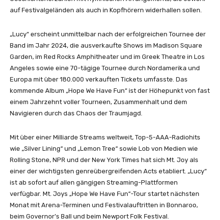
o
auf Festivalgeländen als auch in Kopfhörern widerhallen sollen.
u
T
„Lucy“ erscheint unmittelbar nach der erfolgreichen Tournee der
u
Band im Jahr 2024, die ausverkaufte Shows im Madison Square
b
Garden, im Red Rocks Amphitheater und im Greek Theatre in Los
e
Angeles sowie eine 70-tägige Tournee durch Nordamerika und
a
Europa mit über 180.000 verkauften Tickets umfasste. Das
n
kommende Album „Hope We Have Fun“ ist der Höhepunkt von fast
z
einem Jahrzehnt voller Tourneen, Zusammenhalt und dem
e
Navigieren durch das Chaos der Traumjagd.
i
g
Mit über einer Milliarde Streams weltweit, Top-5-AAA-Radiohits
e
wie „Silver Lining“ und „Lemon Tree“ sowie Lob von Medien wie
n
Rolling Stone, NPR und der New York Times hat sich Mt. Joy als
einer der wichtigsten genreübergreifenden Acts etabliert. „Lucy“
ist ab sofort auf allen gängigen Streaming-Plattformen
verfügbar. Mt. Joys „Hope We Have Fun“-Tour startet nächsten
Monat mit Arena-Terminen und Festivalauftritten in Bonnaroo,
beim Governor’s Ball und beim Newport Folk Festival.