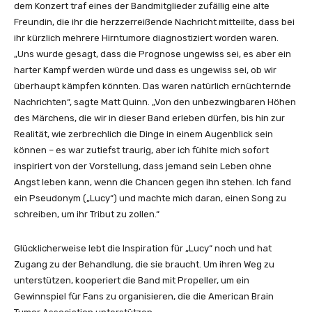
dem Konzert traf eines der Bandmitglieder zufällig eine alte
)
Freundin, die ihr die herzzerreißende Nachricht mitteilte, dass bei
“
ihr kürzlich mehrere Hirntumore diagnostiziert worden waren.
v
„Uns wurde gesagt, dass die Prognose ungewiss sei, es aber ein
o
harter Kampf werden würde und dass es ungewiss sei, ob wir
n
überhaupt kämpfen könnten. Das waren natürlich ernüchternde
Y
Nachrichten“, sagte Matt Quinn. „Von den unbezwingbaren Höhen
o
des Märchens, die wir in dieser Band erleben dürfen, bis hin zur
u
Realität, wie zerbrechlich die Dinge in einem Augenblick sein
T
können – es war zutiefst traurig, aber ich fühlte mich sofort
u
inspiriert von der Vorstellung, dass jemand sein Leben ohne
b
Angst leben kann, wenn die Chancen gegen ihn stehen. Ich fand
e
ein Pseudonym („Lucy“) und machte mich daran, einen Song zu
a
schreiben, um ihr Tribut zu zollen.“
n
z
Glücklicherweise lebt die Inspiration für „Lucy“ noch und hat
e
Zugang zu der Behandlung, die sie braucht. Um ihren Weg zu
i
unterstützen, kooperiert die Band mit Propeller, um ein
g
Gewinnspiel für Fans zu organisieren, die die American Brain
e