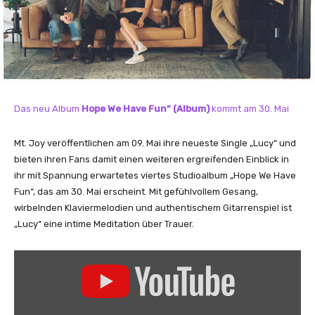
Das neu Album
Hope We Have Fun“ (Album)
kommt am 30. Mai
Mt. Joy veröffentlichen am 09. Mai ihre neueste Single „Lucy“ und
bieten ihren Fans damit einen weiteren ergreifenden Einblick in
ihr mit Spannung erwartetes viertes Studioalbum „Hope We Have
Fun“, das am 30. Mai erscheint. Mit gefühlvollem Gesang,
wirbelnden Klaviermelodien und authentischem Gitarrenspiel ist
„Lucy“ eine intime Meditation über Trauer.
„
L
u
c