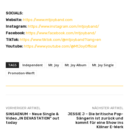
SOCIALS:
Website:
https://www.mtjoyband.com
Instagram:
https://www.instagram.com/mtjoyband/
Facebook:
https://www.facebook.com/mtjoyband/
TikTok:
https://www.tiktok.com/@mtjoyband?lang=en
Youtube:
https://www.youtube.com/@MtJoyOfficial
TAGS
Independent
Mt. Joy
Mt. Joy Album
Mt. Joy Single
Promotion-Werft
VORHERIGER ARTIKEL
NÄCHSTER ARTIKEL
SINSAENUM – Neue Single &
JESSIE J – Die britische Pop-
Video „IN DEVASTATION“ out
Sängerin ist zurück und
today
kommt für eine Show ins
Kölner E-Werk