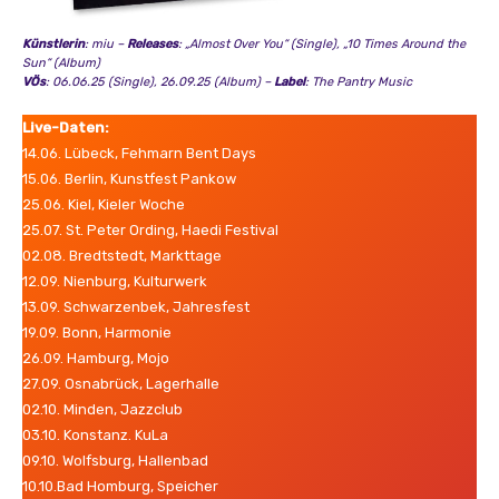
Künstlerin
: miu –
Releases
: „Almost Over You“ (Single), „10 Times Around the
Sun“ (Album)
VÖs
: 06.06.25 (Single), 26.09.25 (Album) –
Label
: The Pantry Music
Live-Daten:
14.06. Lübeck, Fehmarn Bent Days
15.06. Berlin, Kunstfest Pankow
25.06. Kiel, Kieler Woche
25.07. St. Peter Ording, Haedi Festival
02.08. Bredtstedt, Markttage
12.09. Nienburg, Kulturwerk
13.09. Schwarzenbek, Jahresfest
19.09. Bonn, Harmonie
26.09. Hamburg, Mojo
27.09. Osnabrück, Lagerhalle
02.10. Minden, Jazzclub
03.10. Konstanz. KuLa
09.10. Wolfsburg, Hallenbad
10.10.Bad Homburg, Speicher