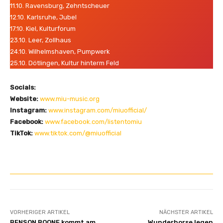
11.10. Ravensburg, Zehntscheuer
12.10. Karlsruhe, Jubel
17.10. Kiel, Kulturforum
23.10. Leer, Zollhaus
24.10. Wilhelmshaven, Pumpwerk
25.10. Dötlingen, Kultur hinterm Feld
Socials:
Website:
www.miu-music.org
Instagram:
www.instagram.com/miuofficial/
Facebook:
www.facebook.com/listentomiu
TikTok:
www.tiktok.com/@miuofficial
VORHERIGER ARTIKEL
NÄCHSTER ARTIKEL
BENSON BOONE kommt am
Wunderhorse legen