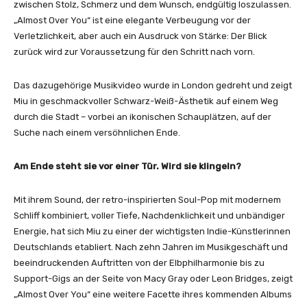
F
zwischen Stolz, Schmerz und dem Wunsch, endgültig loszulassen.
F
„Almost Over You“ ist eine elegante Verbeugung vor der
I
Verletzlichkeit, aber auch ein Ausdruck von Stärke: Der Blick
C
zurück wird zur Voraussetzung für den Schritt nach vorn.
I
A
Das dazugehörige Musikvideo wurde in London gedreht und zeigt
L
Miu in geschmackvoller Schwarz-Weiß-Ästhetik auf einem Weg
V
durch die Stadt – vorbei an ikonischen Schauplätzen, auf der
I
Suche nach einem versöhnlichen Ende.
D
E
Am Ende steht sie vor einer Tür. Wird sie klingeln?
O
“
Mit ihrem Sound, der retro-inspirierten Soul-Pop mit modernem
v
Schliff kombiniert, voller Tiefe, Nachdenklichkeit und unbändiger
o
Energie, hat sich Miu zu einer der wichtigsten Indie-Künstlerinnen
n
Deutschlands etabliert. Nach zehn Jahren im Musikgeschäft und
Y
beeindruckenden Auftritten von der Elbphilharmonie bis zu
o
Support-Gigs an der Seite von Macy Gray oder Leon Bridges, zeigt
u
„Almost Over You“ eine weitere Facette ihres kommenden Albums
T