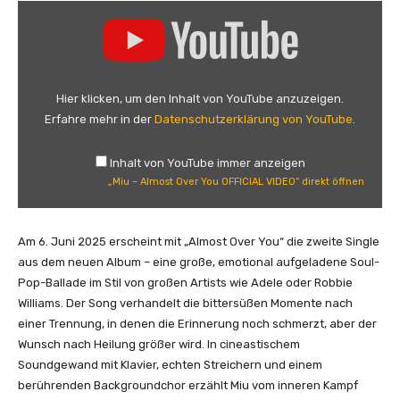
„
M
i
u
–
Hier klicken, um den Inhalt von YouTube anzuzeigen.
A
Erfahre mehr in der
Datenschutzerklärung von YouTube
.
l
m
Inhalt von YouTube immer anzeigen
o
„Miu – Almost Over You OFFICIAL VIDEO“ direkt öffnen
s
t
O
Am 6. Juni 2025 erscheint mit „Almost Over You“ die zweite Single
v
aus dem neuen Album – eine große, emotional aufgeladene Soul-
e
Pop-Ballade im Stil von großen Artists wie Adele oder Robbie
r
Williams. Der Song verhandelt die bittersüßen Momente nach
Y
einer Trennung, in denen die Erinnerung noch schmerzt, aber der
o
Wunsch nach Heilung größer wird. In cineastischem
u
Soundgewand mit Klavier, echten Streichern und einem
O
berührenden Backgroundchor erzählt Miu vom inneren Kampf