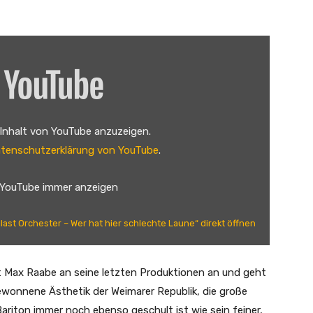
 Inhalt von YouTube anzuzeigen.
tenschutzerklärung von YouTube
.
 YouTube immer anzeigen
last Orchester – Wer hat hier schlechte Laune“ direkt öffnen
ßt Max Raabe an seine letzten Produktionen an und geht
 gewonnene Ästhetik der Weimarer Republik, die große
ariton immer noch ebenso geschult ist wie sein feiner,