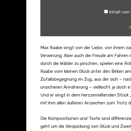
b
Inhalt von
e
,
„
P
a
l
Max Raabe singt von der Liebe, von ihrem za
a
Verwirrung. Aber auch die Freude am Fahren
s
durch die Wälder zu pirschen, spielen eine R
t
Raabe vom kleinen Glück unter den Birken am 
O
Zufallsbegegnung im Zug, aus der sich – na
r
unsicheren Annäherung – vielleicht ja doch 
c
Und er singt in dem herzzerreißenden Stück 
h
mit ihm allen äußeren Anzeichen zum Trotz 
e
s
Die Kompositionen und Texte sind differenzi
t
geht um die Verquickung von Glück und Zweif