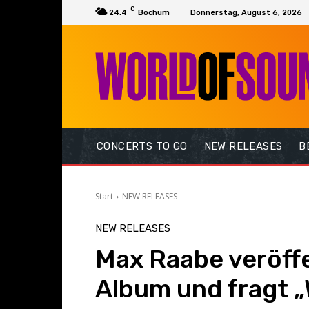
C
24.4
Bochum
Donnerstag, August 6, 2026
CONCERTS TO GO
NEW RELEASES
B
Start
NEW RELEASES
NEW RELEASES
Max Raabe veröffe
Album und fragt „