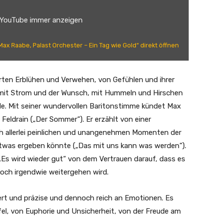
 YouTube immer anzeigen
Max Raabe, Palast Orchester – Ein Tag wie Gold“ direkt öffnen
rten Erblühen und Verwehen, von Gefühlen und ihrer
 mit Strom und der Wunsch, mit Hummeln und Hirschen
olle. Mit seiner wundervollen Baritonstimme kündet Max
Feldrain („Der Sommer“). Er erzählt von einer
ch allerlei peinlichen und unangenehmen Momenten der
etwas ergeben könnte („Das mit uns kann was werden“).
„Es wird wieder gut“ von dem Vertrauen darauf, dass es
doch irgendwie weitergehen wird.
ert und präzise und dennoch reich an Emotionen. Es
el, von Euphorie und Unsicherheit, von der Freude am