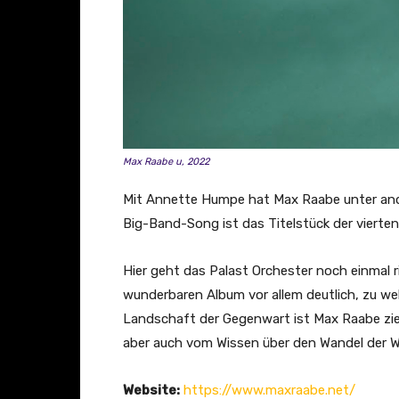
n
e
“
v
o
n
Y
Max Raabe u, 2022
o
Mit Annette Humpe hat Max Raabe unter and
u
Big-Band-Song ist das Titelstück der vierten 
T
u
Hier geht das Palast Orchester noch einmal 
b
wunderbaren Album vor allem deutlich, zu we
e
Landschaft der Gegenwart ist Max Raabe zie
a
aber auch vom Wissen über den Wandel der W
n
z
Website:
https://www.maxraabe.net/
e