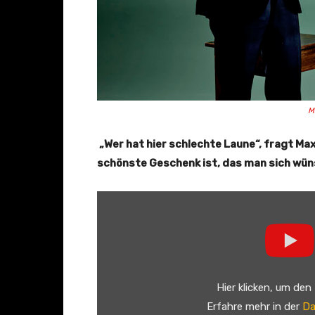
M
„Wer hat hier schlechte Laune“, fragt Ma
schönste Geschenk ist, das man sich wün
„
M
a
x
R
Hier klicken, um den
a
Erfahre mehr in der
Da
a