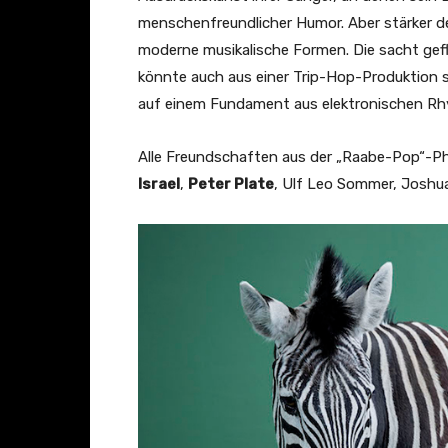
v
t
menschenfreundlicher Humor. Aber stärker de
o
O
moderne musikalische Formen. Die sacht gefl
n
r
könnte auch aus einer Trip-Hop-Produktion 
Y
c
auf einem Fundament aus elektronischen R
o
h
u
e
Alle Freundschaften aus der „Raabe-Pop“-Ph
T
s
Israel
,
Peter Plate
, Ulf Leo Sommer, Josh
u
t
b
e
e
r
a
–
n
W
z
e
e
r
i
h
g
a