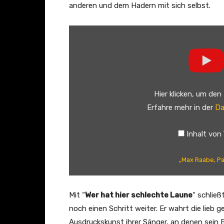
e
anderen und dem Hadern mit sich selbst.
r
–
„
E
M
i
a
n
x
T
R
Hier klicken, um den
a
a
Erfahre mehr in der
Da
g
a
w
b
Inhalt von
i
e
e
,
„Max Raabe, Pa
G
P
o
a
l
l
Mit “
Wer hat hier schlechte Laune
“ schlie
d
a
noch einen Schritt weiter. Er wahrt die lieb
“
s
Ausdruckskunst ihrer Sänger, an denen sein B