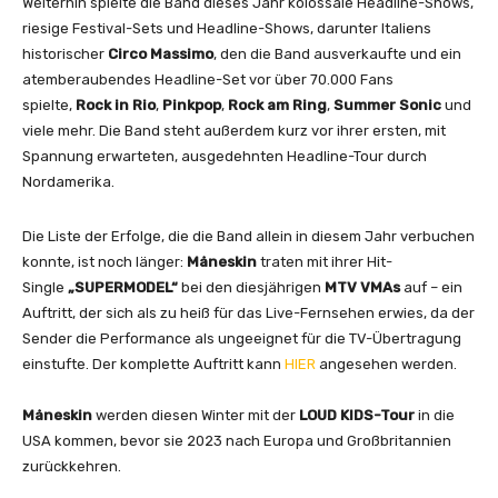
Weiterhin spielte die Band dieses Jahr kolossale Headline-Shows,
riesige Festival-Sets und Headline-Shows, darunter Italiens
historischer
Circo Massimo
, den die Band ausverkaufte und ein
atemberaubendes Headline-Set vor über 70.000 Fans
spielte,
Rock in Rio
,
Pinkpop
,
Rock am Ring
,
Summer Sonic
und
viele mehr. Die Band steht außerdem kurz vor ihrer ersten, mit
Spannung erwarteten, ausgedehnten Headline-Tour durch
Nordamerika.
Die Liste der Erfolge, die die Band allein in diesem Jahr verbuchen
konnte, ist noch länger:
Måneskin
traten mit ihrer Hit-
Single
„SUPERMODEL“
bei den diesjährigen
MTV VMAs
auf – ein
Auftritt, der sich als zu heiß für das Live-Fernsehen erwies, da der
Sender die Performance als ungeeignet für die TV-Übertragung
einstufte. Der komplette Auftritt kann
HIER
angesehen werden.
Måneskin
werden diesen Winter mit der
LOUD KIDS-Tour
in die
USA kommen, bevor sie 2023 nach Europa und Großbritannien
zurückkehren.