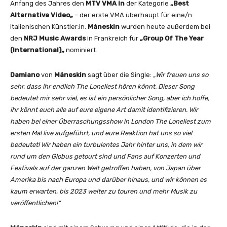
Anfang des Jahres den
MTV VMA in
der Kategorie
„Best
c
Alternative Video
„
– der erste VMA überhaupt für eine/n
i
italienischen Künstler:in.
Måneskin
wurden heute außerdem bei
a
den
NRJ Music Awards
in Frankreich für
„Group Of The Year
l
(International)
„
nominiert.
V
i
Damiano
von
Måneskin
sagt über die Single:
„Wir freuen uns so
d
sehr, dass ihr endlich The Loneliest hören könnt. Dieser Song
e
bedeutet mir sehr viel, es ist ein persönlicher Song, aber ich hoffe,
o
ihr könnt euch alle auf eure eigene Art damit identifizieren. Wir
)
haben bei einer Überraschungsshow in London The Loneliest zum
“
ersten Mal live aufgeführt, und eure Reaktion hat uns so viel
v
bedeutet! Wir haben ein turbulentes Jahr hinter uns, in dem wir
o
rund um den Globus getourt sind und Fans auf Konzerten und
n
Festivals auf der ganzen Welt getroffen haben, von Japan über
Y
Amerika bis nach Europa und darüber hinaus, und wir können es
o
kaum erwarten, bis 2023 weiter zu touren und mehr Musik zu
u
veröffentlichen!“
T
u