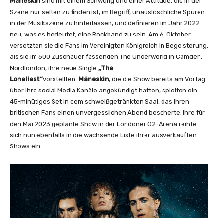
Måneskin
sind mit einem Schwung und einer Attitüde, die in der
b
Szene nur selten zu finden ist, im Begriff, unauslöschliche Spuren
e
in der Musikszene zu hinterlassen, und definieren im Jahr 2022
a
neu, was es bedeutet, eine Rockband zu sein. Am 6. Oktober
n
versetzten sie die Fans im Vereinigten Königreich in Begeisterung,
z
als sie im 500 Zuschauer fassenden The Underworld in Camden,
e
Nordlondon, ihre neue Single
„The
i
Loneliest“
vorstellten.
Måneskin
, die die Show bereits am Vortag
g
über ihre social Media Kanäle angekündigt hatten, spielten ein
e
45-minütiges Set in dem schweißgetränkten Saal, das ihren
n
britischen Fans einen unvergesslichen Abend bescherte. Ihre für
den Mai 2023 geplante Show in der Londoner O2-Arena reihte
sich nun ebenfalls in die wachsende Liste ihrer ausverkauften
Shows ein.