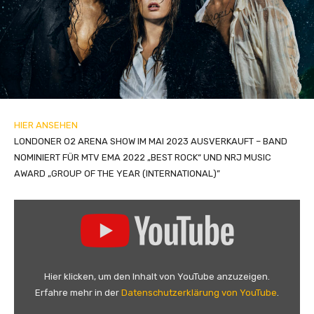
HIER ANSEHEN
LONDONER O2 ARENA SHOW IM MAI 2023 AUSVERKAUFT – BAND
NOMINIERT FÜR MTV EMA 2022 „BEST ROCK“ UND NRJ MUSIC
AWARD „GROUP OF THE YEAR (INTERNATIONAL)”
„
M
å
n
e
Hier klicken, um den Inhalt von YouTube anzuzeigen.
s
Erfahre mehr in der
Datenschutzerklärung von YouTube
.
k