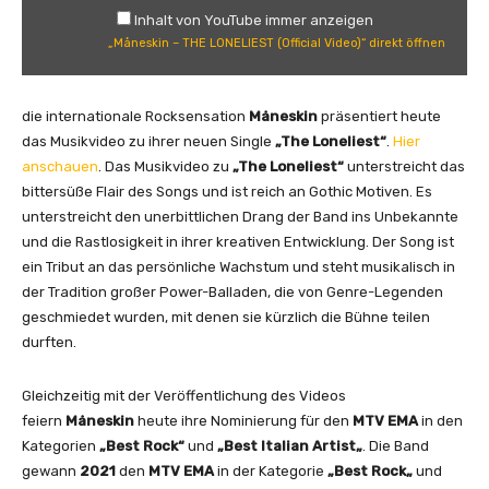
i
Inhalt von YouTube immer anzeigen
n
„Måneskin – THE LONELIEST (Official Video)“ direkt öffnen
–
T
H
die internationale Rocksensation
Måneskin
präsentiert heute
E
das Musikvideo zu ihrer neuen Single
„The Loneliest“
.
Hier
L
anschauen
. Das Musikvideo zu
„The Loneliest“
unterstreicht das
O
bittersüße Flair des Songs und ist reich an Gothic Motiven. Es
N
unterstreicht den unerbittlichen Drang der Band ins Unbekannte
E
und die Rastlosigkeit in ihrer kreativen Entwicklung. Der Song ist
L
ein Tribut an das persönliche Wachstum und steht musikalisch in
I
der Tradition großer Power-Balladen, die von Genre-Legenden
E
geschmiedet wurden, mit denen sie kürzlich die Bühne teilen
S
durften.
T
(
Gleichzeitig mit der Veröffentlichung des Videos
O
feiern
Måneskin
heute ihre Nominierung für den
MTV EMA
in den
f
Kategorien
„Best Rock“
und
„
Best
Italian Artist
„
. Die Band
f
gewann
2021
den
MTV EMA
in der Kategorie
„Best Rock
„
und
i