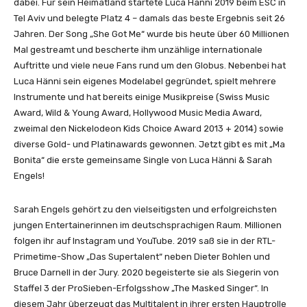
dabei. Für sein Heimatland startete Luca Hänni 2019 beim ESC in
O
Tel Aviv und belegte Platz 4 – damals das beste Ergebnis seit 26
f
Jahren. Der Song „She Got Me“ wurde bis heute über 60 Millionen
f
Mal gestreamt und bescherte ihm unzählige internationale
i
Auftritte und viele neue Fans rund um den Globus. Nebenbei hat
c
Luca Hänni sein eigenes Modelabel gegründet, spielt mehrere
i
Instrumente und hat bereits einige Musikpreise (Swiss Music
a
Award, Wild & Young Award, Hollywood Music Media Award,
l
zweimal den Nickelodeon Kids Choice Award 2013 + 2014) sowie
V
diverse Gold- und Platinawards gewonnen. Jetzt gibt es mit „Ma
i
Bonita“ die erste gemeinsame Single von Luca Hänni & Sarah
d
Engels!
e
o
Sarah Engels gehört zu den vielseitigsten und erfolgreichsten
)
jungen Entertainerinnen im deutschsprachigen Raum. Millionen
“
folgen ihr auf Instagram und YouTube. 2019 saß sie in der RTL-
v
Primetime-Show „Das Supertalent“ neben Dieter Bohlen und
o
Bruce Darnell in der Jury. 2020 begeisterte sie als Siegerin von
n
Staffel 3 der ProSieben-Erfolgsshow „The Masked Singer“. In
Y
diesem Jahr überzeugt das Multitalent in ihrer ersten Hauptrolle