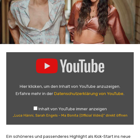
„
L
u
c
a
Hier klicken, um den Inhalt von YouTube anzuzeigen.
H
Erfahre mehr in der
Datenschutzerklärung von YouTube
.
ä
n
Inhalt von YouTube immer anzeigen
n
„Luca Hänni, Sarah Engels – Ma Bonita (Official Video)“ direkt öffnen
i
,
S
Ein schöneres und passenderes Highlight als Kick-Start ins neue