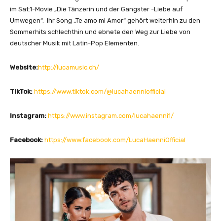
o
im Sat.1-Movie „Die Tänzerin und der Gangster -Liebe auf
u
Umwegen“. Ihr Song „Te amo mi Amor“ gehört weiterhin zu den
T
Sommerhits schlechthin und ebnete den Weg zur Liebe von
u
deutscher Musik mit Latin-Pop Elementen.
b
e
Website:
http://lucamusic.ch/
a
n
TikTok:
https://www.tiktok.com/@lucahaenniofficial
z
e
Instagram:
https://www.instagram.com/lucahaenni1/
i
g
e
Facebook:
https://www.facebook.com/LucaHaenniOfficial
n