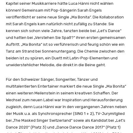
a
Kapitel seiner Musikkarriere hätte Luca Hänni nicht wählen
r
können! Gemeinsam mit Pop-Sängerin Sarah Engels
a
veröffentlicht er seine neue Single „Ma Bonita“. Die Kollaboration
h
mit Sarah Engels kam natürlich nicht zufällig zu Stande: Sie
E
kennen sich schon viele Jahre, tanzten beide bei „Let’s Dance“
n
und hatten bei „Verstehen Sie Spaß?“ ihren ersten gemeinsamen
g
Auftritt. „Ma Bonita“ ist so verführerisch und feurig schön wie ein
e
Tanz am Strand bei Sonnenuntergang. Die Chemie zwischen den
l
beiden ist zu spüren, ein Duett mit Latin-Pop-Elementen und
s
unwiderstehlicher Melodie, die direkt in die Beine geht.
–
M
Für den Schweizer Sänger, Songwriter, Tänzer und
a
multitalentierten Entertainer markiert die neue Single „Ma Bonita“
B
einen weiteren Meilenstein in seinem kreativen Schaffen. Der
o
Wechsel zum neuen Label war Inspiration und Herausforderung
n
zugleich, denn Luca Hänni war In den vergangenen Jahren neben
i
der Musik u.a. als Synchronsprecher (SING 1 + 2), TV-Jurymitglied
t
bei „The Masked Singer Switzerland“ sowie als Kandidat bei „Let’s
a
Dance 2020“ (Platz 3) und „Dance Dance Dance 2017“ (Platz 1)
(