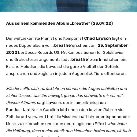
Aus seinem kommenden Album „breathe“ (23.09.22)
Der weltbekannte Pianist und Komponist
Chad Lawson
legt ein
neues Doppelalbum vor. „
breathe
“erscheint am
23. September
2022
bei Decca Records US. Mit Kompositionen für Soloklavier
und Orchesterarrangements lädt „
breathe
“ zum Innehalten ein.
Es sind Melodien, die bewusst die ganze Vielfalt der Gefühle
ansprechen und zugleich in jedem Augenblick Tiefe offenbaren.
»Jeder sollte sich zurücklehnen können, die Augen schließen und
ziehen lassen, was ihn bewegt, genau das schwebte mir vor mit
diesem Album«
, sagt Lawson, der im amerikanischen
Bundesstaat North Carolina lebt und in den letzten Jahren viel
Zeit darauf verwandt hat, die Wissenschaft hinter entspannender
Musik zu erforschen und ihren neurologischen Effekt.
»Ich habe
die Hoffnung, dass meine Musik den Menschen helfen kann, einfach