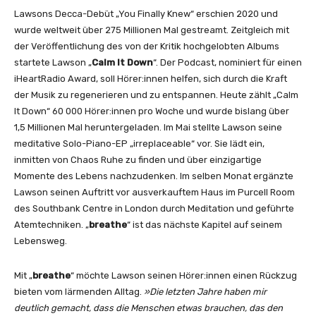
“
Lawsons Decca-Debüt „You Finally Knew“ erschien 2020 und
v
wurde weltweit über 275 Millionen Mal gestreamt. Zeitgleich mit
o
der Veröffentlichung des von der Kritik hochgelobten Albums
n
startete Lawson „
Calm It Down
“. Der Podcast, nominiert für einen
Y
iHeartRadio Award, soll Hörer:innen helfen, sich durch die Kraft
o
der Musik zu regenerieren und zu entspannen. Heute zählt „Calm
u
It Down“ 60 000 Hörer:innen pro Woche und wurde bislang über
T
1,5 Millionen Mal heruntergeladen. Im Mai stellte Lawson seine
u
meditative Solo-Piano-EP „irreplaceable“ vor. Sie lädt ein,
b
inmitten von Chaos Ruhe zu finden und über einzigartige
e
Momente des Lebens nachzudenken. Im selben Monat ergänzte
a
Lawson seinen Auftritt vor ausverkauftem Haus im Purcell Room
n
des Southbank Centre in London durch Meditation und geführte
z
Atemtechniken. „
breathe
“ ist das nächste Kapitel auf seinem
e
Lebensweg.
i
g
Mit „
breathe
“ möchte Lawson seinen Hörer:innen einen Rückzug
e
bieten vom lärmenden Alltag.
»Die letzten Jahre haben mir
n
deutlich gemacht, dass die Menschen etwas brauchen, das den