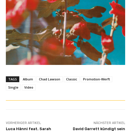
TAGS
Album
Chad Lawson
Classic
Promotion-Werft
Single
Video
VORHERIGER ARTIKEL
NÄCHSTER ARTIKEL
Luca Hänni feat. Sarah
David Garrett kündigt sein