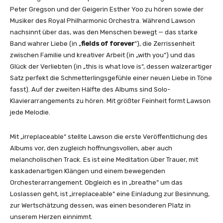
o
Peter Gregson und der Geigerin Esther Yoo zu hören sowie der
f
Musiker des Royal Philharmonic Orchestra. Während Lawson
f
nachsinnt über das, was den Menschen bewegt — das starke
o
Band wahrer Liebe (in „
fields of forever
“), die Zerrissenheit
r
zwischen Familie und kreativer Arbeit (in „with you“) und das
e
Glück der Verliebten (in „this is what love is“, dessen walzerartiger
v
Satz perfekt die Schmetterlingsgefühle einer neuen Liebe in Töne
e
fasst). Auf der zweiten Hälfte des Albums sind Solo-
r
Klavierarrangements zu hören. Mit größter Feinheit formt Lawson
(
jede Melodie.
f
e
Mit „irreplaceable“ stellte Lawson die erste Veröffentlichung des
a
Albums vor, den zugleich hoffnungsvollen, aber auch
t
melancholischen Track. Es ist eine Meditation über Trauer, mit
.
kaskadenartigen Klängen und einem bewegenden
P
Orchesterarrangement. Obgleich es in „breathe“ um das
e
Loslassen geht, ist „irreplaceable“ eine Einladung zur Besinnung,
t
zur Wertschätzung dessen, was einen besonderen Platz in
e
unserem Herzen einnimmt.