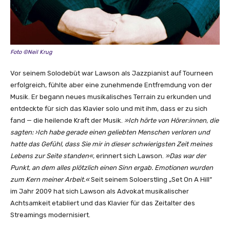
O
f
f
i
Foto ©Neil Krug
c
i
Vor seinem Solodebüt war Lawson als Jazzpianist auf Tourneen
a
erfolgreich, fühlte aber eine zunehmende Entfremdung von der
l
Musik. Er begann neues musikalisches Terrain zu erkunden und
M
entdeckte für sich das Klavier solo und mit ihm, dass er zu sich
u
fand — die heilende Kraft der Musik.
»Ich hörte von Hörer:innen, die
s
sagten: ›Ich habe gerade einen geliebten Menschen verloren und
i
hatte das Gefühl, dass Sie mir in dieser schwierigsten Zeit meines
c
Lebens zur Seite standen«,
erinnert sich Lawson.
»Das war der
V
Punkt, an dem alles plötzlich einen Sinn ergab. Emotionen wurden
i
zum Kern meiner Arbeit.«
Seit seinem Soloerstling „Set On A Hill“
d
im Jahr 2009 hat sich Lawson als Advokat musikalischer
e
Achtsamkeit etabliert und das Klavier für das Zeitalter des
o
Streamings modernisiert.
]