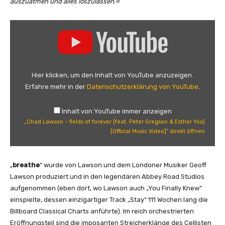
auszuatmen und alles loszulassen.«
„
C
h
a
d
Hier klicken, um den Inhalt von YouTube anzuzeigen.
L
Erfahre mehr in der
Datenschutzerklärung von YouTube
.
a
w
Inhalt von YouTube immer anzeigen
s
„Chad Lawson – fields of forever (feat. Peter Gregson & Esther Yoo)
o
[Official Music Video]“ direkt öffnen
n
–
f
„
breathe
“ wurde von Lawson und dem Londoner Musiker Geoff
i
Lawson produziert und in den legendären Abbey Road Studios
e
aufgenommen (eben dort, wo Lawson auch „You Finally Knew“
l
einspielte, dessen einzigartiger Track „Stay“ 111 Wochen lang die
d
Billboard Classical Charts anführte). Im reich orchestrierten
s
Eröffnungsteil sind die imposanten Streicherklänge des Cellisten