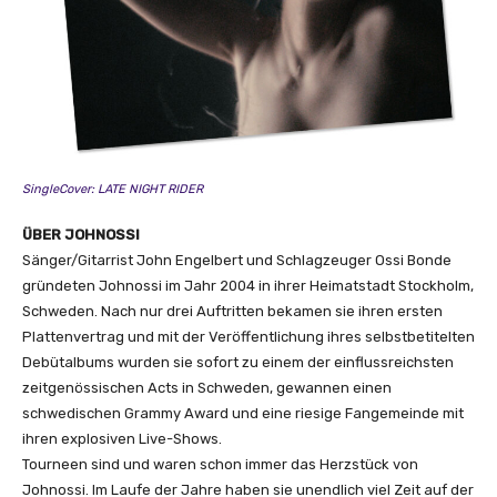
f
i
c
i
a
l
V
i
SingleCover: LATE NIGHT RIDER
d
e
ÜBER JOHNOSSI
o
Sänger/Gitarrist John Engelbert und Schlagzeuger Ossi Bonde
)
gründeten Johnossi im Jahr 2004 in ihrer Heimatstadt Stockholm,
“
Schweden. Nach nur drei Auftritten bekamen sie ihren ersten
v
Plattenvertrag und mit der Veröffentlichung ihres selbstbetitelten
o
Debütalbums wurden sie sofort zu einem der einflussreichsten
n
zeitgenössischen Acts in Schweden, gewannen einen
Y
schwedischen Grammy Award und eine riesige Fangemeinde mit
o
ihren explosiven Live-Shows.
u
Tourneen sind und waren schon immer das Herzstück von
T
Johnossi. Im Laufe der Jahre haben sie unendlich viel Zeit auf der