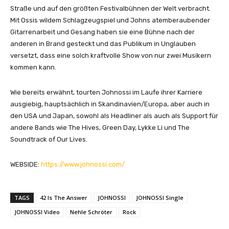
u
Straße und auf den größten Festivalbühnen der Welt verbracht.
b
Mit Ossis wildem Schlagzeugspiel und Johns atemberaubender
e
Gitarrenarbeit und Gesang haben sie eine Bühne nach der
a
anderen in Brand gesteckt und das Publikum in Unglauben
n
versetzt, dass eine solch kraftvolle Show von nur zwei Musikern
z
kommen kann.
e
i
Wie bereits erwähnt, tourten Johnossi im Laufe ihrer Karriere
g
ausgiebig, hauptsächlich in Skandinavien/Europa, aber auch in
e
den USA und Japan, sowohl als Headliner als auch als Support für
n
andere Bands wie The Hives, Green Day, Lykke Li und The
Soundtrack of Our Lives.
WEBSIDE:
https://www.johnossi.com/
TAGS
42 Is The Answer
JOHNOSSI
JOHNOSSI Single
JOHNOSSI Video
Nehle Schröter
Rock