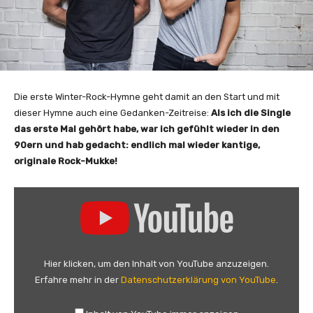
Die erste Winter-Rock-Hymne geht damit an den Start und mit
dieser Hymne auch eine Gedanken-Zeitreise:
Als ich die Single
das erste Mal gehört habe, war ich gefühlt wieder in den
90ern und hab gedacht: endlich mal wieder kantige,
originale Rock-Mukke!
„
J
o
h
n
Hier klicken, um den Inhalt von YouTube anzuzeigen.
o
Erfahre mehr in der
Datenschutzerklärung von YouTube
.
s
s