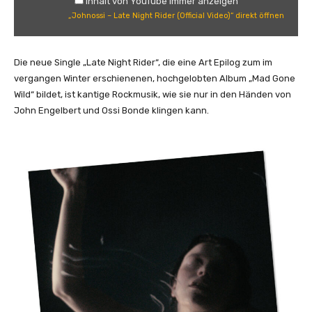
Inhalt von YouTube immer anzeigen
i
„Johnossi – Late Night Rider (Official Video)“ direkt öffnen
–
L
a
Die neue Single „Late Night Rider“, die eine Art Epilog zum im
t
vergangen Winter erschienenen, hochgelobten Album „Mad Gone
e
Wild“ bildet, ist kantige Rockmusik, wie sie nur in den Händen von
N
John Engelbert und Ossi Bonde klingen kann.
i
g
h
t
R
i
d
e
r
(
O
f