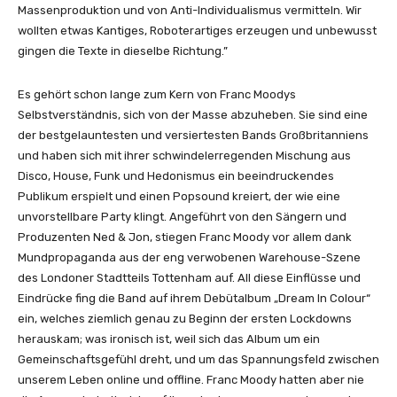
p
Massenproduktion und von Anti-Individualismus vermitteln. Wir
p
wollten etwas Kantiges, Roboterartiges erzeugen und unbewusst
e
gingen die Texte in dieselbe Richtung.”
a
l
Es gehört schon lange zum Kern von Franc Moodys
(
Selbstverständnis, sich von der Masse abzuheben. Sie sind eine
O
der bestgelauntesten und versiertesten Bands Großbritanniens
f
und haben sich mit ihrer schwindelerregenden Mischung aus
f
Disco, House, Funk und Hedonismus ein beeindruckendes
i
Publikum erspielt und einen Popsound kreiert, der wie eine
c
unvorstellbare Party klingt. Angeführt von den Sängern und
i
Produzenten Ned & Jon, stiegen Franc Moody vor allem dank
a
Mundpropaganda aus der eng verwobenen Warehouse-Szene
l
des Londoner Stadtteils Tottenham auf. All diese Einflüsse und
A
Eindrücke fing die Band auf ihrem Debütalbum „Dream In Colour“
u
ein, welches ziemlich genau zu Beginn der ersten Lockdowns
d
herauskam; was ironisch ist, weil sich das Album um ein
i
Gemeinschaftsgefühl dreht, und um das Spannungsfeld zwischen
o
unserem Leben online und offline. Franc Moody hatten aber nie
)