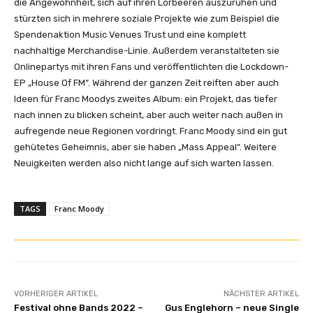
die Angewohnheit, sich auf ihren Lorbeeren auszuruhen und
“
stürzten sich in mehrere soziale Projekte wie zum Beispiel die
v
Spendenaktion Music Venues Trust und eine komplett
o
nachhaltige Merchandise-Linie. Außerdem veranstalteten sie
n
Onlinepartys mit ihren Fans und veröffentlichten die Lockdown-
Y
EP „House Of FM“. Während der ganzen Zeit reiften aber auch
o
Ideen für Franc Moodys zweites Album: ein Projekt, das tiefer
u
nach innen zu blicken scheint, aber auch weiter nach außen in
T
aufregende neue Regionen vordringt. Franc Moody sind ein gut
u
gehütetes Geheimnis, aber sie haben „Mass Appeal“. Weitere
b
Neuigkeiten werden also nicht lange auf sich warten lassen.
e
a
n
TAGS
Franc Moody
z
e
i
g
e
VORHERIGER ARTIKEL
NÄCHSTER ARTIKEL
n
Festival ohne Bands 2022 –
Gus Englehorn – neue Single