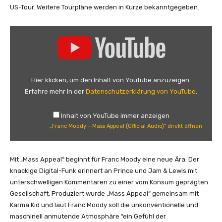
US-Tour. Weitere Tourpläne werden in Kürze bekanntgegeben.
„
F
r
a
n
Hier klicken, um den Inhalt von YouTube anzuzeigen.
c
Erfahre mehr in der
Datenschutzerklärung von YouTube
.
M
o
Inhalt von YouTube immer anzeigen
o
„Franc Moody – Mass Appeal (Official Audio)“ direkt öffnen
d
y
–
Mit „Mass Appeal“ beginnt für Franc Moody eine neue Ära. Der
M
knackige Digital-Funk erinnert an Prince und Jam & Lewis mit
a
unterschwelligen Kommentaren zu einer vom Konsum geprägten
s
Gesellschaft. Produziert wurde „Mass Appeal“ gemeinsam mit
s
Karma Kid und laut Franc Moody soll die unkonventionelle und
A
maschinell anmutende Atmosphäre “ein Gefühl der