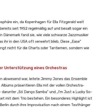
t
häre ein, da Kopenhagen für Ella Fitzgerald weit
 bereits seit 1952 regelmäßig auf und besaß sogar ein
 Dänemark fand sie, wie viele schwarze Jazzmusiker
as ihr in den USA oft verwehrt blieb. Diese „Ease“
 singt nicht für die Charts oder Tantiemen, sondern wie
ler Unterstützung eines Orchestras
ten abwesend war, leitete Jimmy Jones das Ensemble
 Albums präsentieren Ella mit der vollen Orchestra-
– darunter „Só Danço Samba“ und „I’m Just a Lucky So-
t mit dem Trio bestehen. Ein besonderes Highlight ist
n Berlin durch ihre Improvisation nach einem Texthänger