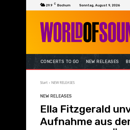
C
29.9
Bochum
Sonntag, August 9, 2026
CONCERTS TO GO
NEW RELEASES
B
Start
NEW RELEASES
NEW RELEASES
Ella Fitzgerald un
Aufnahme aus dem