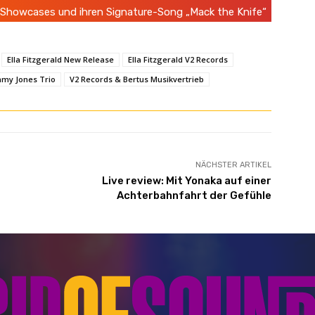
t-Showcases und ihren Signature-Song „Mack the Knife“
Ella Fitzgerald New Release
Ella Fitzgerald V2 Records
mmy Jones Trio
V2 Records & Bertus Musikvertrieb
NÄCHSTER ARTIKEL
Live review: Mit Yonaka auf einer
Achterbahnfahrt der Gefühle