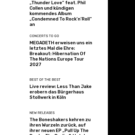
„Thunder Love“ feat. Phil
Collen und kündigen
kommendes Album
„Condemned To Rock’n’Roll“
an
CONCERTS TO GO
MEGADETH erweisen uns ein
letztes Mal die Ehre:
Breakout: Hibernation Of
The Nations Europe Tour
2027
BEST OF THE BEST
Live review: Less Than Jake
erobern das Bürgerhaus
Stollwerk in Köln
NEW RELEASES
The Boneshakers kehren zu
ihren Wurzeln zurück, auf
ihrer neuen EP „Pull Up The