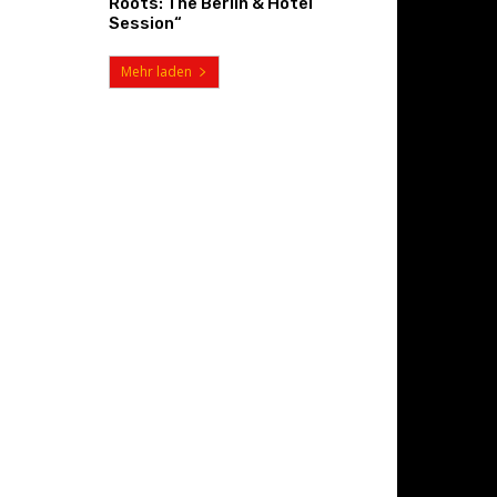
Roots: The Berlin & Hotel
Session“
Mehr laden