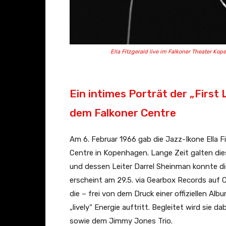
Ella Fitzgerald live im Falkoner Theater Kop
Ein intimes Porträt der „First
dem Falkoner Centre
Am 6. Februar 1966 gab die Jazz-Ikone Ella 
Centre in Kopenhagen. Lange Zeit galten di
und dessen Leiter Darrel Sheinman konnte d
erscheint am 29.5. via Gearbox Records auf C
die – frei von dem Druck einer offiziellen Al
„lively“ Energie auftritt. Begleitet wird sie
sowie dem Jimmy Jones Trio.