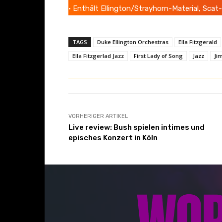
• Enthält Ellington/Strayhorn-Material, Sca
TAGS
Duke Ellington Orchestras
Ella Fitzgerald
Ella Fitzgerlad Jazz
First Lady of Song
Jazz
Ji
VORHERIGER ARTIKEL
Live review: Bush spielen intimes und
episches Konzert in Köln