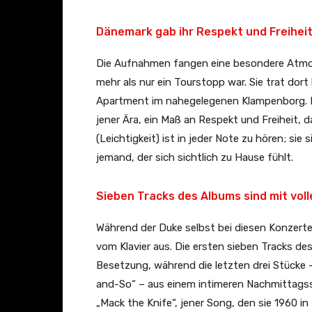
Dänemark gab ihr Respekt und Freihei
Die Aufnahmen fangen eine besondere Atmosp
mehr als nur ein Tourstopp war. Sie trat dort
Apartment im nahegelegenen Klampenborg. In
jener Ära, ein Maß an Respekt und Freiheit, d
(Leichtigkeit) ist in jeder Note zu hören; sie
jemand, der sich sichtlich zu Hause fühlt.
Sieben Tracks des Albums sind mit vol
Während der Duke selbst bei diesen Konzer
vom Klavier aus. Die ersten sieben Tracks des
Besetzung, während die letzten drei Stücke 
and-So“ – aus einem intimeren Nachmittagsse
„Mack the Knife“, jener Song, den sie 1960 i