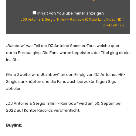
o
i
Inhalt von YouTube immer anzeigen
n
„DJ Antoine & Sergio Trillini – Rainbow (Official Lyric Video HD)“
e
direkt öffnen
&
S
e
„Rainbow“ war Teil der DJ Antoine Sommer-Tour, welche quer
r
durch Europa ging. Die Fans waren begeistert, der Titel ging direkt
g
ins Ohr.
i
o
Ohne Zweifel wird „Rainbow“ an den Erfolg von DJ Antoines Hit-
T
Singles anknüpfen und die Fans auch bei zukünftigen Gigs
r
abholen.
i
l
„DJ Antoine & Sergio Trillini – Rainbow“ wird am 30. September
l
2022 auf Kontor Records veröffentlicht.
i
n
Buylink:
i
–