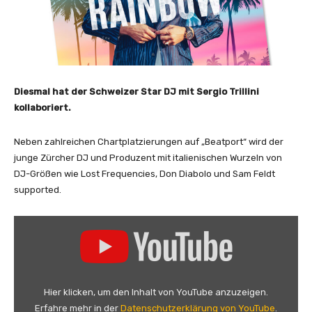
Diesmal hat der Schweizer Star DJ mit Sergio Trillini
kollaboriert.
Neben zahlreichen Chartplatzierungen auf „Beatport“ wird der
junge Zürcher DJ und Produzent mit italienischen Wurzeln von
DJ-Größen wie Lost Frequencies, Don Diabolo und Sam Feldt
supported.
„
D
J
A
n
Hier klicken, um den Inhalt von YouTube anzuzeigen.
t
Erfahre mehr in der
Datenschutzerklärung von YouTube
.