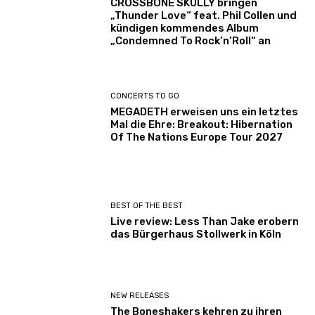
CROSSBONE SKULLY bringen
„Thunder Love“ feat. Phil Collen und
kündigen kommendes Album
„Condemned To Rock’n’Roll“ an
CONCERTS TO GO
MEGADETH erweisen uns ein letztes
Mal die Ehre: Breakout: Hibernation
Of The Nations Europe Tour 2027
BEST OF THE BEST
Live review: Less Than Jake erobern
das Bürgerhaus Stollwerk in Köln
NEW RELEASES
The Boneshakers kehren zu ihren