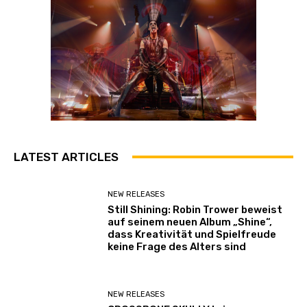
b
e
a
n
z
e
i
g
e
n
LATEST ARTICLES
NEW RELEASES
Still Shining: Robin Trower beweist
auf seinem neuen Album „Shine“,
dass Kreativität und Spielfreude
keine Frage des Alters sind
NEW RELEASES