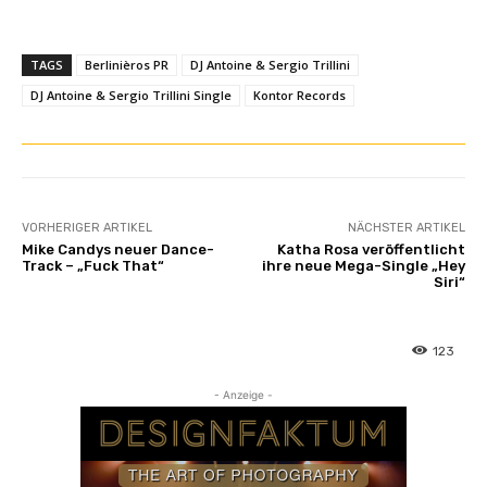
i
c
V
TAGS
Berlinièros PR
DJ Antoine & Sergio Trillini
i
DJ Antoine & Sergio Trillini Single
Kontor Records
d
e
o
H
D
VORHERIGER ARTIKEL
NÄCHSTER ARTIKEL
)
Mike Candys neuer Dance-
Katha Rosa veröffentlicht
“
Track – „Fuck That“
ihre neue Mega-Single „Hey
Siri“
v
o
n
123
Y
o
- Anzeige -
u
T
u