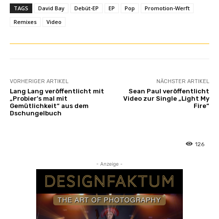
e
TAGS
David Bay
Debüt-EP
EP
Pop
Promotion-Werft
i
Remixes
Video
g
e
n
VORHERIGER ARTIKEL
NÄCHSTER ARTIKEL
Lang Lang veröffentlicht mit
Sean Paul veröffentlicht
„Probier’s mal mit
Video zur Single „Light My
Gemütlichkeit“ aus dem
Fire“
Dschungelbuch
126
- Anzeige -