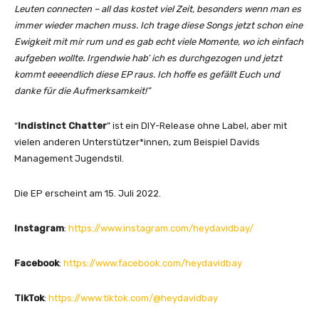
A
Leuten connecten – all das kostet viel Zeit, besonders wenn man es
n
p
immer wieder machen muss. Ich trage diese Songs jetzt schon eine
z
a
Ewigkeit mit mir rum und es gab echt viele Momente, wo ich einfach
e
r
aufgeben wollte. Irgendwie hab’ ich es durchgezogen und jetzt
i
t
kommt eeeendlich diese EP raus. Ich hoffe es gefällt Euch und
g
(
danke für die Aufmerksamkeit!”
e
O
n
f
“
Indistinct Chatter
” ist ein DIY-Release ohne Label, aber mit
f
vielen anderen Unterstützer*innen, zum Beispiel Davids
i
Management Jugendstil.
c
i
Die EP erscheint am 15. Juli 2022.
a
l
Instagram
:
https://www.instagram.com/heydavidbay/
M
u
Facebook
:
https://www.facebook.com/heydavidbay
s
i
TikTok
:
https://www.tiktok.com/@heydavidbay
c
V