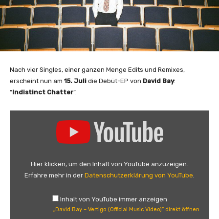
Nach vier Singles, einer ganzen Menge Edits und Remixes,
erscheint nun am
15. Juli
die Debüt-EP von
David Bay
:
“
Indistinct Chatter
”.
„
D
a
v
i
Hier klicken, um den Inhalt von YouTube anzuzeigen.
d
Erfahre mehr in der
Datenschutzerklärung von YouTube
.
B
a
Inhalt von YouTube immer anzeigen
y
„David Bay – Vertigo (Official Music Video)“ direkt öffnen
–