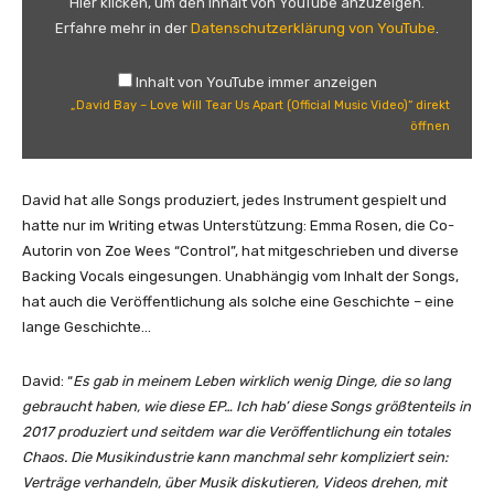
Hier klicken, um den Inhalt von YouTube anzuzeigen.
i
d
Erfahre mehr in der
Datenschutzerklärung von YouTube
.
c
B
V
a
Inhalt von YouTube immer anzeigen
i
y
„David Bay – Love Will Tear Us Apart (Official Music Video)“ direkt
d
–
öffnen
e
L
o
o
)
v
David hat alle Songs produziert, jedes Instrument gespielt und
“
e
hatte nur im Writing etwas Unterstützung: Emma Rosen, die Co-
v
W
Autorin von Zoe Wees “Control”, hat mitgeschrieben und diverse
o
i
Backing Vocals eingesungen. Unabhängig vom Inhalt der Songs,
n
l
hat auch die Veröffentlichung als solche eine Geschichte – eine
Y
l
lange Geschichte…
o
T
u
e
David: “
Es gab in meinem Leben wirklich wenig Dinge, die so lang
T
a
gebraucht haben, wie diese EP… Ich hab’ diese Songs größtenteils in
u
r
2017 produziert und seitdem war die Veröffentlichung ein totales
b
U
Chaos. Die Musikindustrie kann manchmal sehr kompliziert sein:
e
s
Verträge verhandeln, über Musik diskutieren, Videos drehen, mit
a