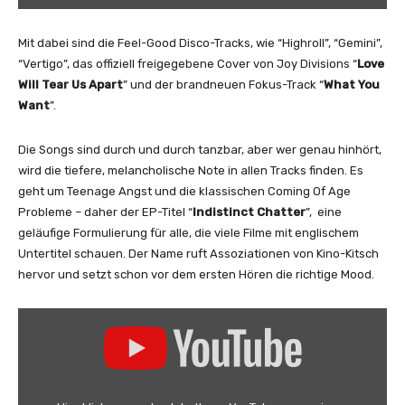
V
e
Mit dabei sind die Feel-Good Disco-Tracks, wie “Highroll”, “Gemini”,
r
“Vertigo”, das offiziell freigegebene Cover von Joy Divisions “
Love
t
Will Tear Us Apart
” und der brandneuen Fokus-Track “
What You
i
Want
”.
g
o
Die Songs sind durch und durch tanzbar, aber wer genau hinhört,
(
wird die tiefere, melancholische Note in allen Tracks finden. Es
O
geht um Teenage Angst und die klassischen Coming Of Age
f
Probleme – daher der EP-Titel “
Indistinct Chatter
”, eine
f
geläufige Formulierung für alle, die viele Filme mit englischem
i
Untertitel schauen. Der Name ruft Assoziationen von Kino-Kitsch
c
hervor und setzt schon vor dem ersten Hören die richtige Mood.
i
a
„
l
D
M
a
u
v
s
i