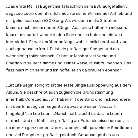
„Das erste Mal ist Eugent mir tatsächlich beim ESC aufgefallen“,
sagt Leo Leoni über ihn. „Ich mochte seine Stimme auf Anhieb und
mir gefiel auch sein ESC-Song. Als wir dann in die Situation
kamen, nach einem neuen Sänger Ausschau halten zu müssen,
kam er mir sofort wieder in den Sinn und ich habe ihn einfach
kontaktiert. Er war darüber anfangs wohl ziemlich erstaunt, aber
auch genauso erfreut. Er ist ein großartiger Sänger und ein
wahnsinnig toller Mensch. Er hat unfassbar viel Seele und
Emotion in seiner Stimme und seiner Weise, Musik zu machen. Das
fasziniert mich sehr und ich hoffe, euch da draußen ebenso.“
„Let Life Begin Tonight“ ist die erste Singleauskoppelung aus dem
Album. Sie beschreibt auch zugleich die Grundstimmung
innerhalb CoreLeonis. „Wir haben mit der Band und insbesondere
mit dem Einstieg von Eugent so etwas wie einen Neustart
hingelegt“, so Leo Leoni. „Manchmal braucht es das im Leben
einfach. Und es fühlt sich großartig an. Es ist ein bisschen so, als
ob man zu ganz neuen Ufern aufbricht, mit ganz vielen Emotionen
und viel Europhie – großartig einfach. Genauso geht es uns