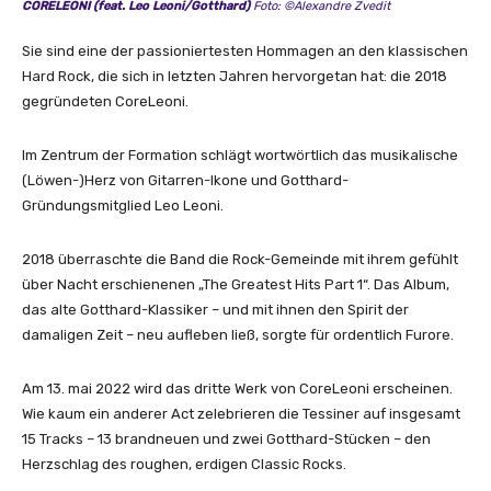
CORELEONI (feat. Leo Leoni/Gotthard)
Foto: ©
Alexandre Zvedit
Sie sind eine der passioniertesten Hommagen an den klassischen
Hard Rock, die sich in letzten Jahren hervorgetan hat: die 2018
gegründeten CoreLeoni.
Im Zentrum der Formation schlägt wortwörtlich das musikalische
(Löwen-)Herz von Gitarren-Ikone und Gotthard-
Gründungsmitglied Leo Leoni.
2018 überraschte die Band die Rock-Gemeinde mit ihrem gefühlt
über Nacht erschienenen „The Greatest Hits Part 1“. Das Album,
das alte Gotthard-Klassiker – und mit ihnen den Spirit der
damaligen Zeit – neu aufleben ließ, sorgte für ordentlich Furore.
Am 13. mai 2022 wird das dritte Werk von CoreLeoni erscheinen.
Wie kaum ein anderer Act zelebrieren die Tessiner auf insgesamt
15 Tracks – 13 brandneuen und zwei Gotthard-Stücken – den
Herzschlag des roughen, erdigen Classic Rocks.