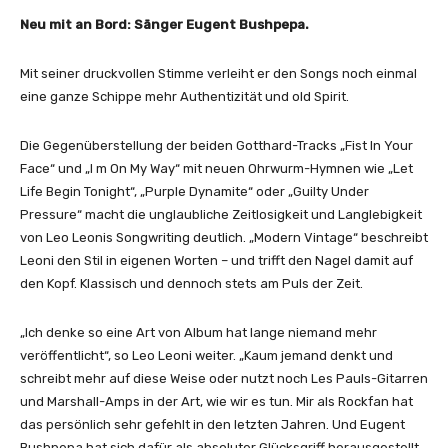
Neu mit an Bord: Sänger Eugent Bushpepa.
Mit seiner druckvollen Stimme verleiht er den Songs noch einmal
eine ganze Schippe mehr Authentizität und old Spirit.
Die Gegenüberstellung der beiden Gotthard-Tracks „Fist In Your
Face“ und „I m On My Way“ mit neuen Ohrwurm-Hymnen wie „Let
Life Begin Tonight“, „Purple Dynamite“ oder „Guilty Under
Pressure“ macht die unglaubliche Zeitlosigkeit und Langlebigkeit
von Leo Leonis Songwriting deutlich. „Modern Vintage“ beschreibt
Leoni den Stil in eigenen Worten – und trifft den Nagel damit auf
den Kopf. Klassisch und dennoch stets am Puls der Zeit.
„Ich denke so eine Art von Album hat lange niemand mehr
veröffentlicht“, so Leo Leoni weiter. „Kaum jemand denkt und
schreibt mehr auf diese Weise oder nutzt noch Les Pauls-Gitarren
und Marshall-Amps in der Art, wie wir es tun. Mir als Rockfan hat
das persönlich sehr gefehlt in den letzten Jahren. Und Eugent
Bushpepa hat sich dafür als absoluter Glücksgriff herausgestellt.