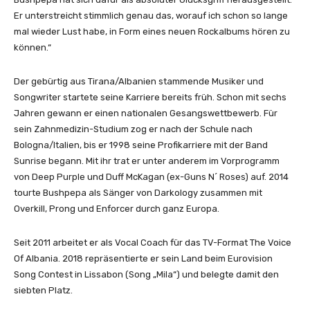
Er unterstreicht stimmlich genau das, worauf ich schon so lange
mal wieder Lust habe, in Form eines neuen Rockalbums hören zu
können.“
Der gebürtig aus Tirana/Albanien stammende Musiker und
Songwriter startete seine Karriere bereits früh. Schon mit sechs
Jahren gewann er einen nationalen Gesangswettbewerb. Für
sein Zahnmedizin-Studium zog er nach der Schule nach
Bologna/Italien, bis er 1998 seine Profikarriere mit der Band
Sunrise begann. Mit ihr trat er unter anderem im Vorprogramm
von Deep Purple und Duff McKagan (ex-Guns N´ Roses) auf. 2014
tourte Bushpepa als Sänger von Darkology zusammen mit
Overkill, Prong und Enforcer durch ganz Europa.
Seit 2011 arbeitet er als Vocal Coach für das TV-Format The Voice
Of Albania. 2018 repräsentierte er sein Land beim Eurovision
Song Contest in Lissabon (Song „Mila“) und belegte damit den
siebten Platz.