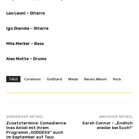
Leo Leoni – Gitarre
Igo Gianola – Gitarre
Mila Merker – Bass
Alex Motta – Drums
TAGS
Coreleoni
Gotthard
Metal
Neues Album
Rock
VORHERIGER ARTIKEL
NÄCHSTER ARTIKEL
Zusatztermine: Comedienne
Sarah Connor – „Endlich
Ines Anioli mit ihrem
wieder bei Euch!“
Programm „GODDESS“ auch
im September auf Tour.