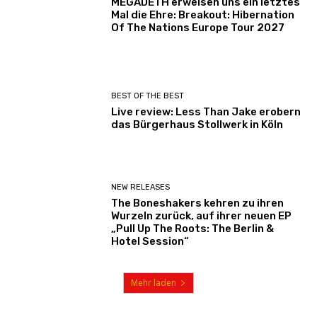
MEGADETH erweisen uns ein letztes
Mal die Ehre: Breakout: Hibernation
Of The Nations Europe Tour 2027
BEST OF THE BEST
Live review: Less Than Jake erobern
das Bürgerhaus Stollwerk in Köln
NEW RELEASES
The Boneshakers kehren zu ihren
Wurzeln zurück, auf ihrer neuen EP
„Pull Up The Roots: The Berlin &
Hotel Session“
Mehr laden