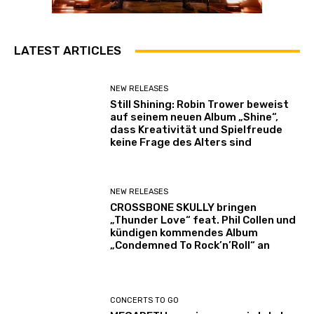
y
a
n
z
LATEST ARTICLES
e
i
NEW RELEASES
g
Still Shining: Robin Trower beweist
e
auf seinem neuen Album „Shine“,
dass Kreativität und Spielfreude
n
keine Frage des Alters sind
NEW RELEASES
CROSSBONE SKULLY bringen
„Thunder Love“ feat. Phil Collen und
kündigen kommendes Album
„Condemned To Rock’n’Roll“ an
CONCERTS TO GO