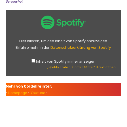
Screenshot
„
S
p
o
t
Hier klicken, um den Inhalt von Spotify anzuzeigen.
i
Erfahre mehr in der
Datenschutzerklärung von Spotify
.
f
y
Inhalt von Spotify immer anzeigen
E
„Spotify Embed: Cordell Winter“ direkt öffnen
m
b
e
Mehr von Cordell Winter:
d
•
Homepage
•
Youtube
•
:
C
o
r
d