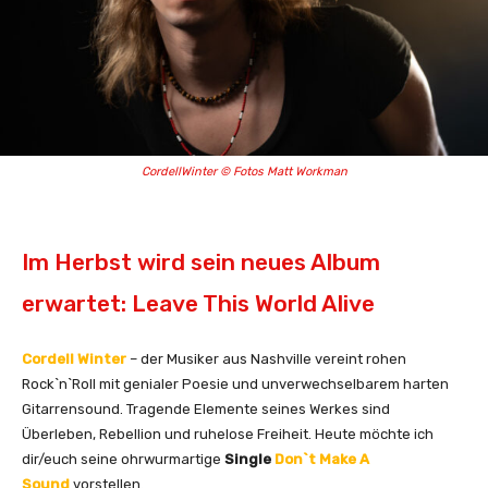
CordellWinter © Fotos Matt Workman
Im Herbst wird sein neues Album
erwartet: Leave This World Alive
Cordell Winter
– der Musiker aus Nashville vereint rohen
Rock`n`Roll mit genialer Poesie und unverwechselbarem harten
Gitarrensound. Tragende Elemente seines Werkes sind
Überleben, Rebellion und ruhelose Freiheit. Heute möchte ich
dir/euch seine ohrwurmartige
Single
Don`t Make A
Sound
vorstellen.