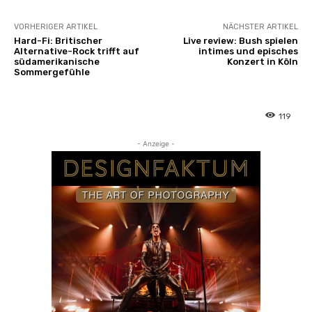
e
l
VORHERIGER ARTIKEL
NÄCHSTER ARTIKEL
l
Hard-Fi: Britischer
Live review: Bush spielen
Alternative-Rock trifft auf
intimes und episches
W
südamerikanische
Konzert in Köln
i
Sommergefühle
n
t
119
e
r
- Anzeige -
“
v
o
n
S
p
o
t
i
f