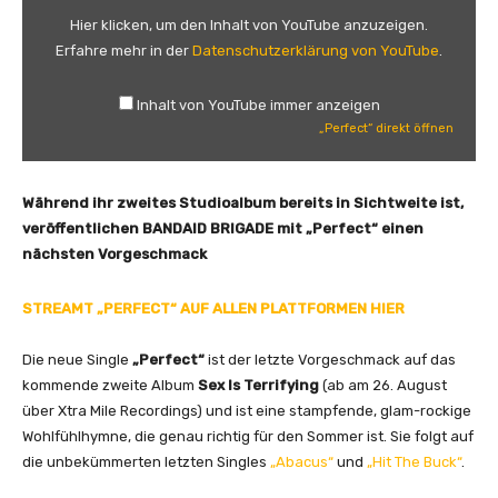
f
Hier klicken, um den Inhalt von YouTube anzuzeigen.
e
Erfahre mehr in der
Datenschutzerklärung von YouTube
.
c
t
Inhalt von YouTube immer anzeigen
“
„Perfect“ direkt öffnen
v
o
n
Während ihr zweites Studioalbum bereits in Sichtweite ist,
Y
veröffentlichen BANDAID BRIGADE mit „Perfect“ einen
o
nächsten Vorgeschmack
u
T
STREAMT „PERFECT“ AUF ALLEN PLATTFORMEN HIER
u
b
Die neue Single
„Perfect“
ist der letzte Vorgeschmack auf das
e
kommende zweite Album
Sex Is Terrifying
(ab am 26. August
a
über Xtra Mile Recordings) und ist eine stampfende, glam-rockige
n
Wohlfühlhymne, die genau richtig für den Sommer ist. Sie folgt auf
z
die unbekümmerten letzten Singles
„Abacus“
und
„Hit The Buck“
.
e