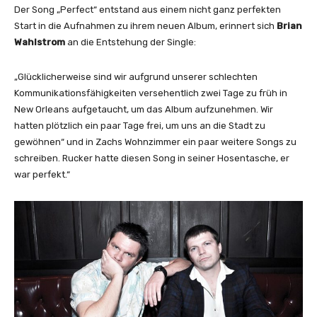
i
Der Song „Perfect“ entstand aus einem nicht ganz perfekten
g
Start in die Aufnahmen zu ihrem neuen Album, erinnert sich
Brian
e
Wahlstrom
an die Entstehung der Single:
n
„Glücklicherweise sind wir aufgrund unserer schlechten
Kommunikationsfähigkeiten versehentlich zwei Tage zu früh in
New Orleans aufgetaucht, um das Album aufzunehmen. Wir
hatten plötzlich ein paar Tage frei, um uns an die Stadt zu
gewöhnen“ und in Zachs Wohnzimmer ein paar weitere Songs zu
schreiben. Rucker hatte diesen Song in seiner Hosentasche, er
war perfekt.“