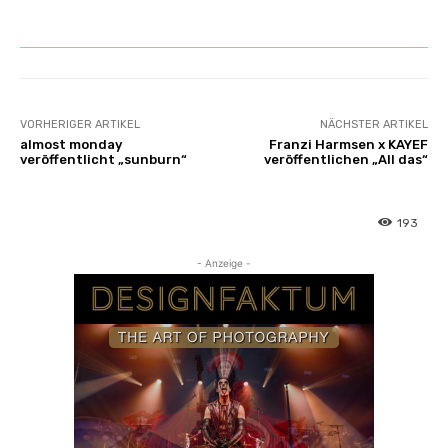
n
VORHERIGER ARTIKEL
NÄCHSTER ARTIKEL
almost monday
Franzi Harmsen x KAYEF
veröffentlicht „sunburn“
veröffentlichen „All das“
193
- Anzeige -