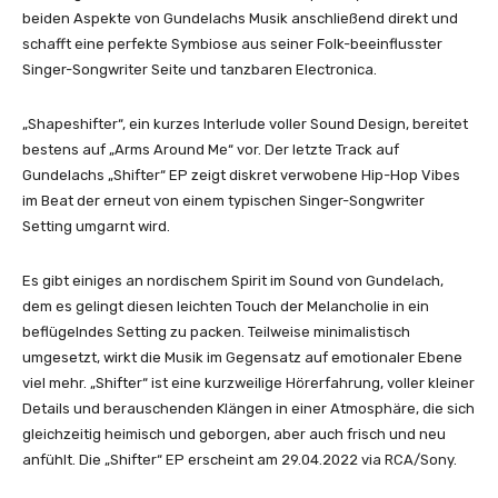
o
beiden Aspekte von Gundelachs Musik anschließend direkt und
)
schafft eine perfekte Symbiose aus seiner Folk-beeinflusster
“
Singer-Songwriter Seite und tanzbaren Electronica.
v
o
„Shapeshifter“, ein kurzes Interlude voller Sound Design, bereitet
n
bestens auf „Arms Around Me“ vor. Der letzte Track auf
Y
Gundelachs „Shifter“ EP zeigt diskret verwobene Hip-Hop Vibes
o
im Beat der erneut von einem typischen Singer-Songwriter
u
Setting umgarnt wird.
T
u
Es gibt einiges an nordischem Spirit im Sound von Gundelach,
b
dem es gelingt diesen leichten Touch der Melancholie in ein
e
beflügelndes Setting zu packen. Teilweise minimalistisch
a
umgesetzt, wirkt die Musik im Gegensatz auf emotionaler Ebene
n
viel mehr. „Shifter“ ist eine kurzweilige Hörerfahrung, voller kleiner
z
Details und berauschenden Klängen in einer Atmosphäre, die sich
e
gleichzeitig heimisch und geborgen, aber auch frisch und neu
i
anfühlt. Die „Shifter“ EP erscheint am 29.04.2022 via RCA/Sony.
g
e