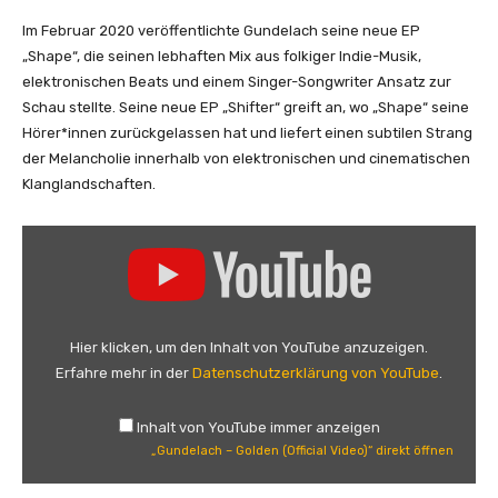
Im Februar 2020 veröffentlichte Gundelach seine neue EP
„Shape“, die seinen lebhaften Mix aus folkiger Indie-Musik,
elektronischen Beats und einem Singer-Songwriter Ansatz zur
Schau stellte. Seine neue EP „Shifter“ greift an, wo „Shape“ seine
Hörer*innen zurückgelassen hat und liefert einen subtilen Strang
der Melancholie innerhalb von elektronischen und cinematischen
Klanglandschaften.
„
G
u
n
d
Hier klicken, um den Inhalt von YouTube anzuzeigen.
e
Erfahre mehr in der
Datenschutzerklärung von YouTube
.
l
a
Inhalt von YouTube immer anzeigen
c
„Gundelach – Golden (Official Video)“ direkt öffnen
h
–