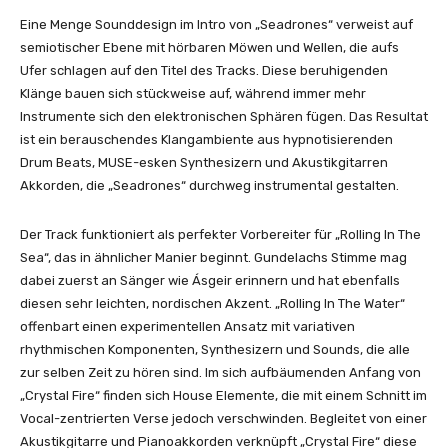
G
Eine Menge Sounddesign im Intro von „Seadrones“ verweist auf
o
semiotischer Ebene mit hörbaren Möwen und Wellen, die aufs
l
Ufer schlagen auf den Titel des Tracks. Diese beruhigenden
d
Klänge bauen sich stückweise auf, während immer mehr
e
Instrumente sich den elektronischen Sphären fügen. Das Resultat
n
ist ein berauschendes Klangambiente aus hypnotisierenden
(
Drum Beats, MUSE-esken Synthesizern und Akustikgitarren
O
Akkorden, die „Seadrones“ durchweg instrumental gestalten.
f
f
Der Track funktioniert als perfekter Vorbereiter für „Rolling In The
i
Sea“, das in ähnlicher Manier beginnt. Gundelachs Stimme mag
c
dabei zuerst an Sänger wie Ásgeir erinnern und hat ebenfalls
i
diesen sehr leichten, nordischen Akzent. „Rolling In The Water“
a
offenbart einen experimentellen Ansatz mit variativen
l
rhythmischen Komponenten, Synthesizern und Sounds, die alle
V
zur selben Zeit zu hören sind. Im sich aufbäumenden Anfang von
i
„Crystal Fire“ finden sich House Elemente, die mit einem Schnitt im
d
Vocal-zentrierten Verse jedoch verschwinden. Begleitet von einer
e
Akustikgitarre und Pianoakkorden verknüpft „Crystal Fire“ diese