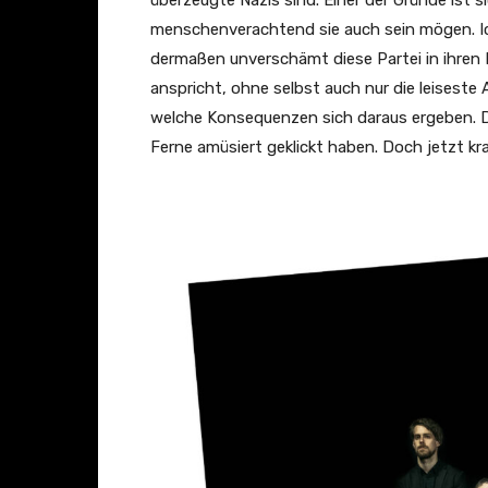
überzeugte Nazis sind. Einer der Gründe ist
f
menschenverachtend sie auch sein mögen. Ich
i
dermaßen unverschämt diese Partei in ihren 
c
anspricht, ohne selbst auch nur die leises
i
welche Konsequenzen sich daraus ergeben. Do
a
Ferne amüsiert geklickt haben. Doch jetzt kr
l
V
i
d
e
o
)
“
v
o
n
Y