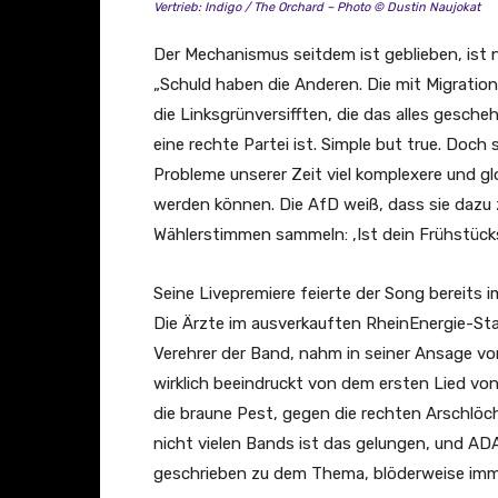
Vertrieb: Indigo / The Orchard – Photo © Dustin Naujokat
Der Mechanismus seitdem ist geblieben, ist
„Schuld haben die Anderen. Die mit Migrati
die Linksgrünversifften, die das alles gescheh
eine rechte Partei ist. Simple but true. Doch s
Probleme unserer Zeit viel komplexere und g
werden können. Die AfD weiß, dass sie dazu z
Wählerstimmen sammeln: ‚Ist dein Frühstückse
Seine Livepremiere feierte der Song bereit
Die Ärzte im ausverkauften RheinEnergie-Stad
Verehrer der Band, nahm in seiner Ansage vor
wirklich beeindruckt von dem ersten Lied von
die braune Pest, gegen die rechten Arschlöche
nicht vielen Bands ist das gelungen, und AD
geschrieben zu dem Thema, blöderweise imme