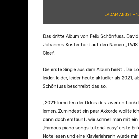
S
T
„ADAM ANGST – "Di
–
"
D
Das dritte Album von Felix Schönfuss, Davi
i
Johannes Koster hört auf den Namen „TWIST“
e
Cleef.
L
ö
Die erste Single aus dem Album heißt „Die Lö
s
leider, leider, leider heute aktueller als 2021,
u
Schönfuss beschreibt das so:
n
g
„2021: Inmitten der Ödnis des zweiten Lockd
f
lernen. Zumindest ein paar Akkorde wollte ic
ü
dann doch erstaunt, wie schnell man mit ei
r
‚Famous piano songs tutorial easy‘ erste Erfo
d
Note lesen und eine Klavierlehrerin würde mi