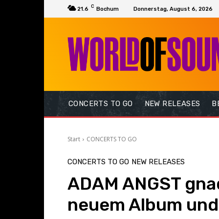
C
21.6
Bochum
Donnerstag, August 6, 2026
CONCERTS TO GO
NEW RELEASES
B
Start
CONCERTS TO GO
CONCERTS TO GO
NEW RELEASES
ADAM ANGST gnade
neuem Album und 