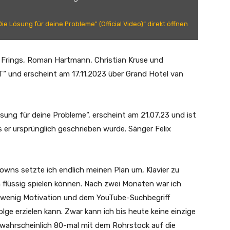
e Lösung für deine Probleme" (Official Video)“ direkt öffnen
d Frings, Roman Hartmann, Christian Kruse und
 und erscheint am 17.11.2023 über Grand Hotel van
sung für deine Probleme“, erscheint am 21.07.23 und ist
 als er ursprünglich geschrieben wurde. Sänger Felix
owns setzte ich endlich meinen Plan um, Klavier zu
h flüssig spielen können. Nach zwei Monaten war ich
n wenig Motivation und dem YouTube-Suchbegriff
lge erzielen kann. Zwar kann ich bis heute keine einzige
r wahrscheinlich 80-mal mit dem Rohrstock auf die