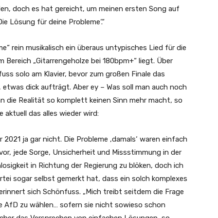
len, doch es hat gereicht, um meinen ersten Song auf
ie Lösung für deine Probleme‘.“
e“ rein musikalisch ein überaus untypisches Lied für die
 Bereich „Gitarrengeholze bei 180bpm+“ liegt. Über
fuss solo am Klavier, bevor zum großen Finale das
 etwas dick aufträgt. Aber ey – Was soll man auch noch
nn die Realität so komplett keinen Sinn mehr macht, so
 aktuell das alles wieder wird:
hr 2021 ja gar nicht. Die Probleme ‚damals‘ waren einfach
zuvor, jede Sorge, Unsicherheit und Missstimmung in der
osigkeit in Richtung der Regierung zu blöken, doch ich
rtei sogar selbst gemerkt hat, dass ein solch komplexes
erinnert sich Schönfuss. „Mich treibt seitdem die Frage
e AfD zu wählen… sofern sie nicht sowieso schon