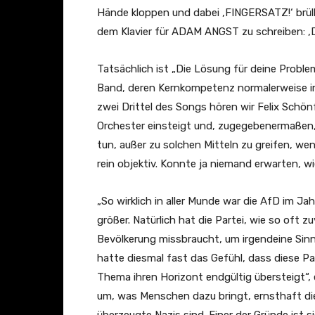
e
Hände kloppen und dabei ‚FINGERSATZ!‘ brül
i
dem Klavier für ADAM ANGST zu schreiben: ‚D
n
e
Tatsächlich ist „Die Lösung für deine Problem
P
Band, deren Kernkompetenz normalerweise im
r
zwei Drittel des Songs hören wir Felix Schön
o
Orchester einsteigt und, zugegebenermaßen,
b
tun, außer zu solchen Mitteln zu greifen, we
l
rein objektiv. Konnte ja niemand erwarten, wie
e
„So wirklich in aller Munde war die AfD im Ja
m
größer. Natürlich hat die Partei, wie so oft 
e
Bevölkerung missbraucht, um irgendeine Sinnl
"
hatte diesmal fast das Gefühl, dass diese Pa
(
Thema ihren Horizont endgültig übersteigt“, 
O
um, was Menschen dazu bringt, ernsthaft di
f