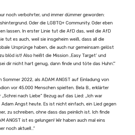
 nur noch verbohrter, und immer dümmer geworden:
onshintergrund. Oder die LGBTQ+ Community. Oder eben
en lassen. In erster Linie tut die AfD das, weil die AfD
ie tut es auch, weil sie insgeheim weiß, dass all die
lobale Ursprünge haben, die auch nur gemeinsam gelöst
u blöd ist! Also heißt die Mission ‚Easy Target‘ und
i dir nicht hart genug, dann finde und töte das Huhn‘.“
s im Sommer 2022, als ADAM ANGST auf Einladung von
ion vor 45.000 Menschen spielten. Bela B., erklärter
 „Schrei nach Liebe“ Bezug auf das Lied: „Ich war
 Adam Angst heute. Es ist nicht einfach, ein Lied gegen
r, zu schreiben, ohne dass das peinlich ist. Ich finde
AM ANGST ist es gelungen! Wir haben auch mal eins
r noch aktuell…“