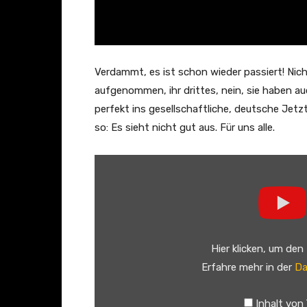
Verdammt, es ist schon wieder passiert! N
aufgenommen, ihr drittes, nein, sie haben a
perfekt ins gesellschaftliche, deutsche Jetz
so: Es sieht nicht gut aus. Für uns alle.
„
A
D
A
M
Hier klicken, um den
A
Erfahre mehr in der
Da
N
G
Inhalt von